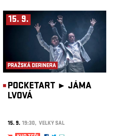
15. 9.
PRAŽSKÁ DERINERA
POCKETART ►
JÁMA
LVOVÁ
15. 9.
19:30, VELKÝ SÁL