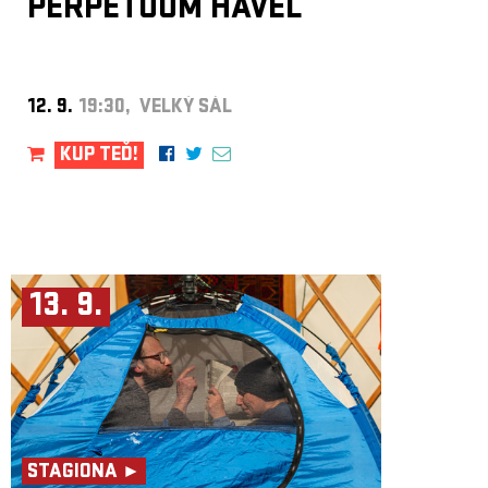
PERPETUUM HAVEL
12. 9.
19:30, VELKÝ SÁL
KUP TEĎ!
13. 9.
STAGIONA ►