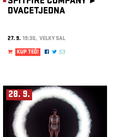
SPITFIRE COMPANY ►
DVACETJEDNA
27. 9.
19:30, VELKÝ SÁL
KUP TEĎ!
28. 9.