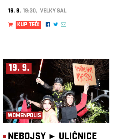
16. 9.
19:30, VELKÝ SÁL
KUP TEĎ!
19. 9.
WOMENPOLIS
NEBOJSY ►
ULIČNICE