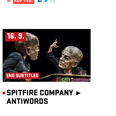
KUP TEĎ!
16. 9.
ENG SUBTITLES
SPITFIRE COMPANY ►
ANTIWORDS