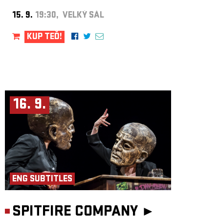
15. 9.
19:30, VELKÝ SÁL
KUP TEĎ!
16. 9.
ENG SUBTITLES
SPITFIRE COMPANY ►