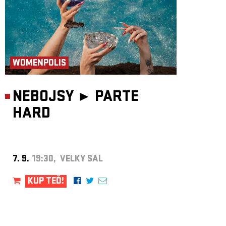
WOMENPOLIS
NEBOJSY ►
PARTE
HARD
7. 9.
19:30, VELKÝ SÁL
KUP TEĎ!