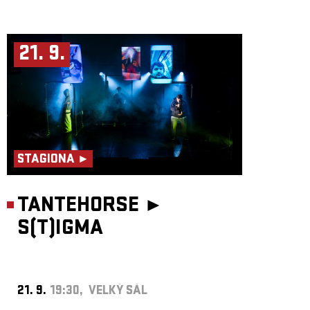
21. 9.
STAGIONA ►
TANTEHORSE ►
S(T)IGMA
21. 9.
19:30, VELKÝ SÁL