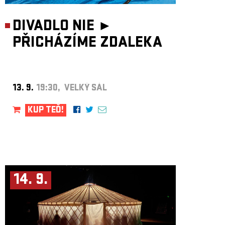
DIVADLO NIE ►
PŘICHÁZÍME ZDALEKA
13. 9.
19:30, VELKÝ SÁL
KUP TEĎ!
14. 9.