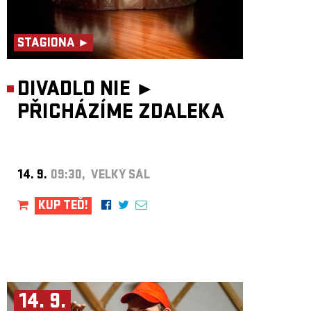
STAGIONA ►
DIVADLO NIE ►
PŘICHÁZÍME ZDALEKA
14. 9.
09:30, VELKÝ SÁL
KUP TEĎ!
14. 9.