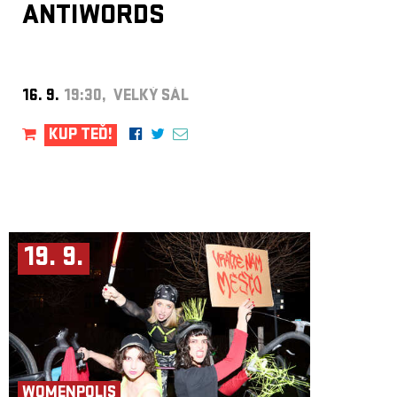
ANTIWORDS
16. 9.
19:30, VELKÝ SÁL
KUP TEĎ!
19. 9.
WOMENPOLIS