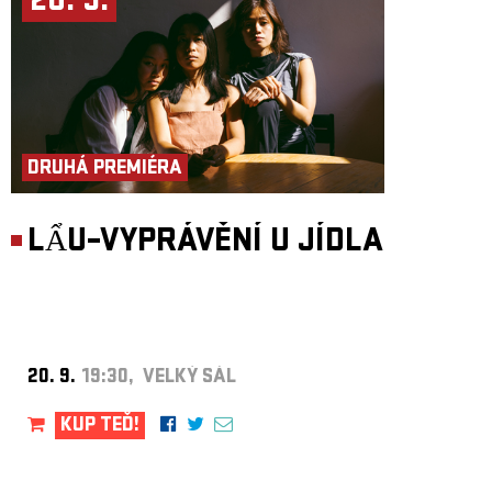
20. 9.
DRUHÁ PREMIÉRA
LẨU–VYPRÁVĚNÍ U JÍDLA
20. 9.
19:30, VELKÝ SÁL
KUP TEĎ!