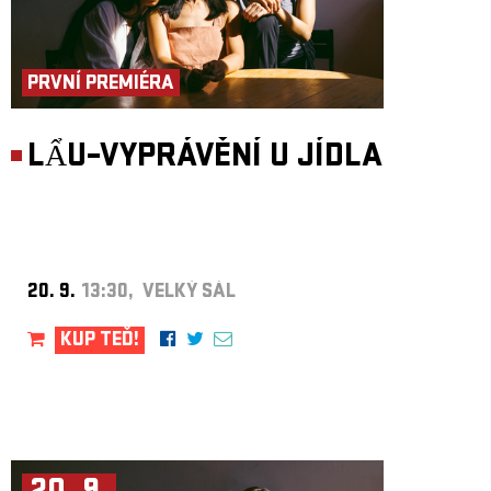
PRVNÍ PREMIÉRA
LẨU–VYPRÁVĚNÍ U JÍDLA
20. 9.
13:30, VELKÝ SÁL
KUP TEĎ!