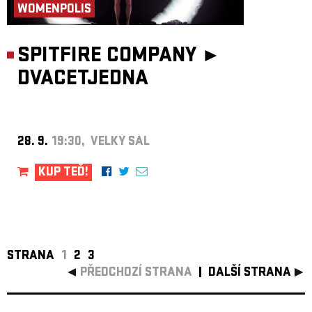
WOMENPOLIS
SPITFIRE COMPANY ►
DVACETJEDNA
28. 9.
19:30, VELKÝ SÁL
KUP TEĎ!
STRANA
1
2
3
PŘEDCHOZÍ STRANA
DALŠÍ STRANA