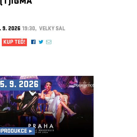
(T)IGMA
. 9. 2026
19:30, VELKÝ SÁL
KUP TEĎ!
5. 9. 2026
OPRODUKCE ►