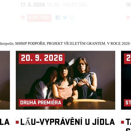
17. 9. 2026
19:30, VELKÝ SÁL
18
KUP TEĎ!
kropolis.
MHMP PODPOŘIL PROJEKT VÍCELETÝM GRANTEM. V ROCE 2026 Č
20. 9. 2026
2
DRUHÁ PREMIÉRA
S
DLA
LẨU–VYPRÁVĚNÍ U JÍDLA
T