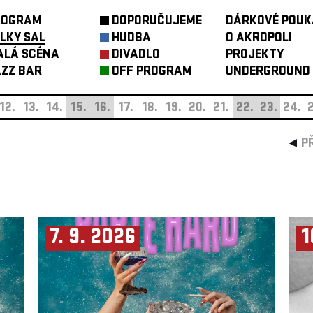
ROGRAM
DOPORUČUJEME
DÁRKOVÉ POUK
LKÝ SÁL
HUDBA
O AKROPOLI
ALÁ SCÉNA
DIVADLO
PROJEKTY
ZZ BAR
OFF PROGRAM
UNDERGROUND
12.
13.
14.
15.
16.
17.
18.
19.
20.
21.
22.
23.
24.
2
P
7. 9. 2026
1