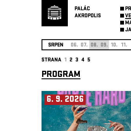
PALÁC
P
AKROPOLIS
VE
M
JA
SRPEN
06.
07.
08.
09.
10.
11.
STRANA
1
2
3
4
5
PROGRAM
6. 9. 2026