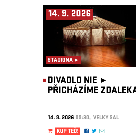
14. 9. 2026
STAGIONA ►
DIVADLO NIE ►
PŘICHÁZÍME ZDALEK
14. 9. 2026
09:30, VELKÝ SÁL
KUP TEĎ!