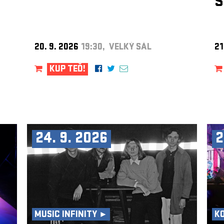
S
20. 9. 2026
19:30, VELKÝ SÁL
21
KUP TEĎ!
24. 9. 2026
2
MUSIC INFINITY ►
K