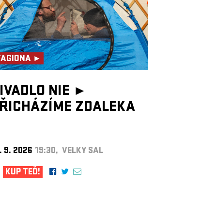
TAGIONA ►
IVADLO NIE ►
ŘICHÁZÍME ZDALEKA
. 9. 2026
19:30, VELKÝ SÁL
KUP TEĎ!