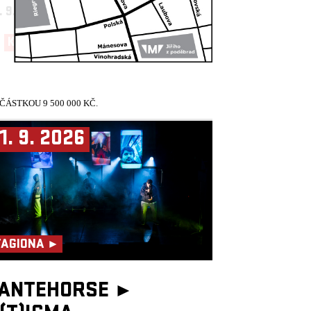
. 9. 2026
19:30, VELKÝ SÁL
KUP TEĎ!
ÁSTKOU 9 500 000 KČ.
1. 9. 2026
TAGIONA ►
ANTEHORSE ►