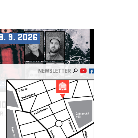
8. 9. 2026
NEWSLETTER
ACHOT & PALÁC AKROPOLIS
OPCUT & MC DÄLEK
/US
FR
/AT