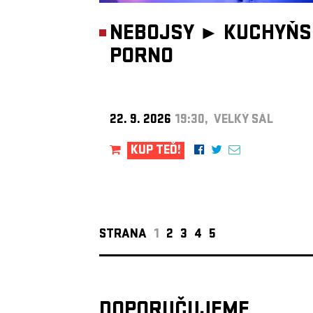
NEBOJSY ►
KUCHYŇS
PORNO
22. 9. 2026
19:30, VELKÝ SÁL
KUP TEĎ!
STRANA
1
2
3
4
5
DOPORUČUJEME