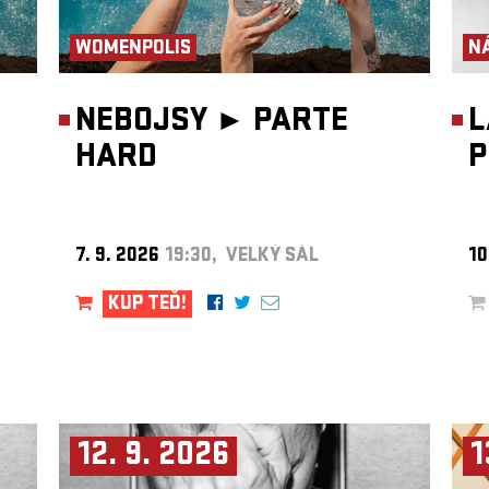
WOMENPOLIS
N
NEBOJSY ►
PARTE
L
HARD
P
7. 9. 2026
19:30, VELKÝ SÁL
10
KUP TEĎ!
12. 9. 2026
1