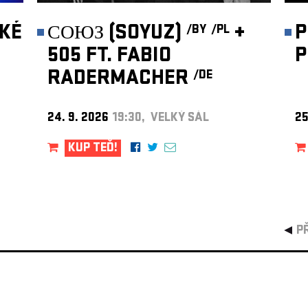
KÉ
СОЮЗ (SOYUZ)
+
P
/BY
/PL
505 FT. FABIO
P
RADERMACHER
/DE
24. 9. 2026
19:30, VELKÝ SÁL
25
KUP TEĎ!
P