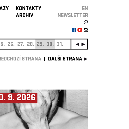
AZY
KONTAKTY
EN
ARCHIV
NEWSLETTER
5.
26.
27.
28.
29.
30.
31.
ZÁŘÍ
01.
02.
03.
0
ŘEDCHOZÍ STRANA
DALŠÍ STRANA
0. 9. 2026