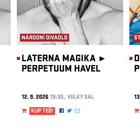
NÁRODNÍ DIVADLO
S
LATERNA MAGIKA ►
D
PERPETUUM HAVEL
P
12. 9. 2026
19:30, VELKÝ SÁL
13
KUP TEĎ!