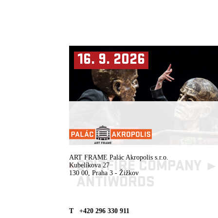
16. 9. 2026
ENG SUBTITLES
ART FRAME Palác Akropolis s.r.o.
SPITFIRE COMPANY 
Kubelíkova 27
130 00, Praha 3 - Žižkov
ANTIWORDS
T +420 296 330 911