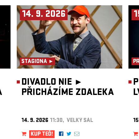
14. 9. 2026
1
STAGIONA ►
P
DIVADLO NIE ►
P
A
PŘICHÁZÍME ZDALEKA
L
14. 9. 2026
11:30, VELKÝ SÁL
15
KUP TEĎ!