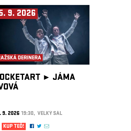
5. 9. 2026
RAŽSKÁ DERINERA
OCKETART ►
JÁMA
VOVÁ
. 9. 2026
19:30, VELKÝ SÁL
KUP TEĎ!