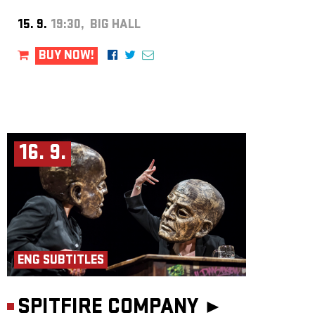
15. 9.
19:30, BIG HALL
BUY NOW!
16. 9.
ENG SUBTITLES
SPITFIRE COMPANY ►