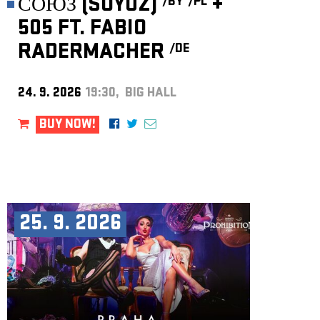
СОЮЗ (SOYUZ)
+
/BY
/PL
505 FT. FABIO
RADERMACHER
/DE
24. 9. 2026
19:30, BIG HALL
BUY NOW!
25. 9. 2026