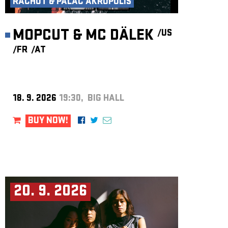
RACHOT & PALÁC AKROPOLIS
MOPCUT & MC DÄLEK
/US
/FR
/AT
18. 9. 2026
19:30, BIG HALL
BUY NOW!
20. 9. 2026