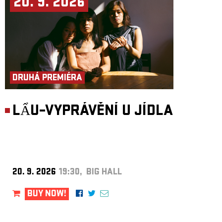
20. 9. 2026
DRUHÁ PREMIÉRA
LẨU–VYPRÁVĚNÍ U JÍDLA
20. 9. 2026
19:30, BIG HALL
BUY NOW!