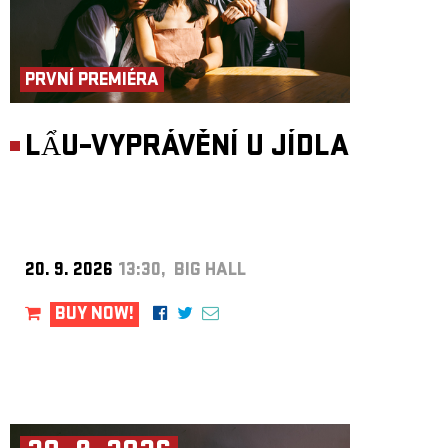
PRVNÍ PREMIÉRA
LẨU–VYPRÁVĚNÍ U JÍDLA
20. 9. 2026
13:30, BIG HALL
BUY NOW!