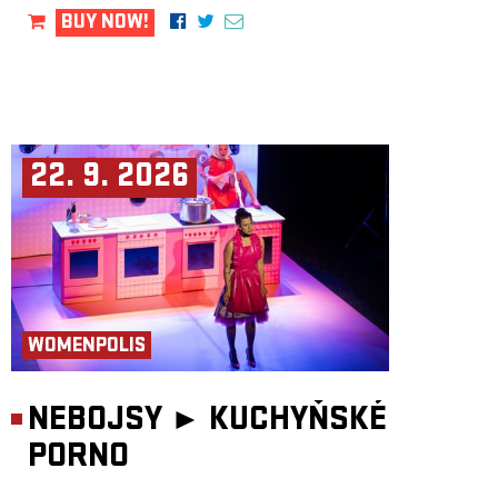
BUY NOW!
22. 9. 2026
WOMENPOLIS
NEBOJSY ►
KUCHYŇSKÉ
PORNO