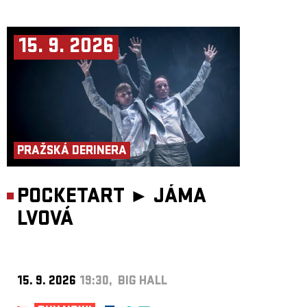
15. 9. 2026
PRAŽSKÁ DERINERA
POCKETART ►
JÁMA
LVOVÁ
15. 9. 2026
19:30, BIG HALL