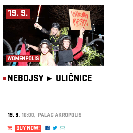
19. 9.
WOMENPOLIS
NEBOJSY ►
ULIČNICE
19. 9.
16:00, PALAC AKROPOLIS
BUY NOW!