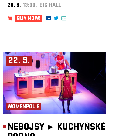
20. 9.
13:30, BIG HALL
BUY NOW!
22. 9.
WOMENPOLIS
NEBOJSY ►
KUCHYŇSKÉ