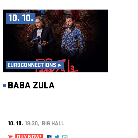
10. 10.
EUROCONNECTIONS ►
BABA ZULA
10. 10.
19:30, BIG HALL
BUY NOW!