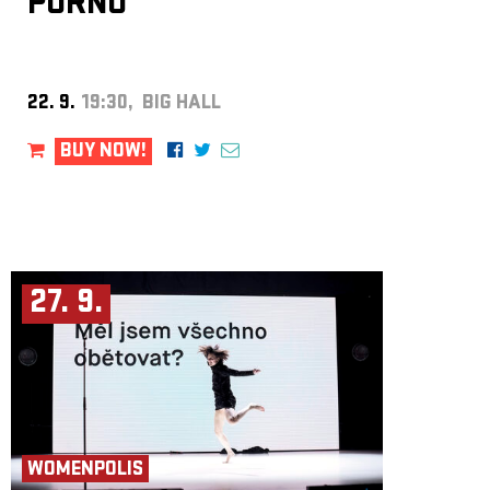
PORNO
22. 9.
19:30, BIG HALL
BUY NOW!
27. 9.
WOMENPOLIS