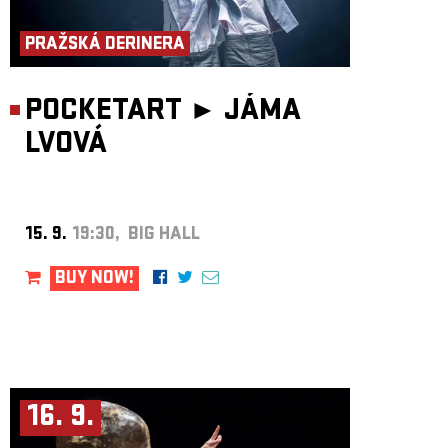
ARCHIVE
PRAŽSKÁ DERINERA
NEWSLETT
POCKETART ►
JÁMA
LVOVÁ
15. 9.
19:30, BIG HALL
BUY NOW!
16. 9.