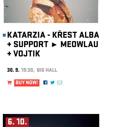
KATARZIA - KŘEST ALBA
+
SUPPORT ►
MEOWLAU
+
VOJTIK
30. 9.
19:30, BIG HALL
BUY NOW!
6. 10.