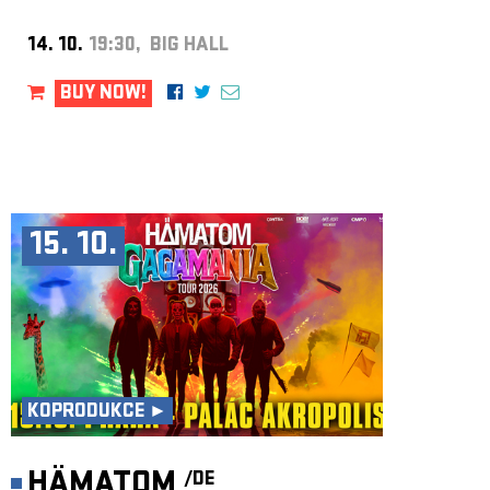
14. 10.
19:30, BIG HALL
BUY NOW!
15. 10.
KOPRODUKCE ►
HÄMATOM
/DE