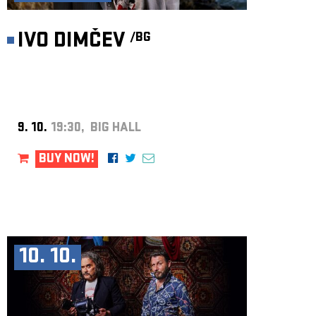
IVO DIMČEV
/BG
9. 10.
19:30, BIG HALL
BUY NOW!
10. 10.