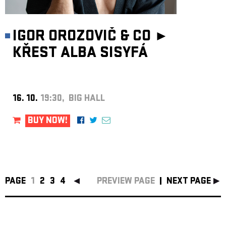
IGOR OROZOVIČ & CO ►
KŘEST ALBA SISYFÁ
16. 10.
19:30, BIG HALL
BUY NOW!
PAGE
1
2
3
4
PREVIEW PAGE
NEXT PAGE