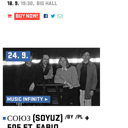
18. 9.
19:30, BIG HALL
BUY NOW!
24. 9.
MUSIC INFINITY ►
СОЮЗ (SOYUZ)
+
/BY
/PL