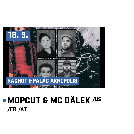
18. 9.
RACHOT & PALÁC AKROPOLIS
MOPCUT & MC DÄLEK
/US
/FR
/AT