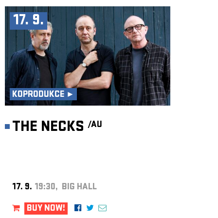
17. 9.
KOPRODUKCE ►
THE NECKS
/AU
17. 9.
19:30, BIG HALL
BUY NOW!