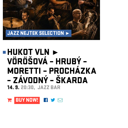
JAZZ NEJTEK SELECTION ►
HUKOT VLN ►
VÖRÖŠOVÁ – HRUBÝ –
MORETTI – PROCHÁZKA
– ZÁVODNÝ – ŠKARDA
14. 9.
20:30, JAZZ BAR
BUY NOW!