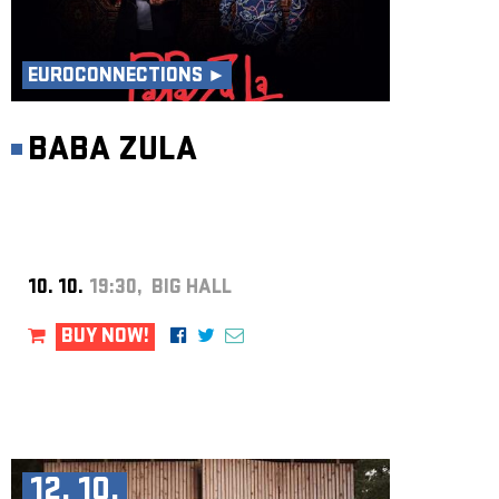
EUROCONNECTIONS ►
BABA ZULA
10. 10.
19:30, BIG HALL
BUY NOW!
12. 10.