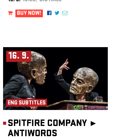
15. 9.
19:30, BIG HALL
BUY NOW!
16. 9.
ENG SUBTITLES
SPITFIRE COMPANY ►
ANTIWORDS