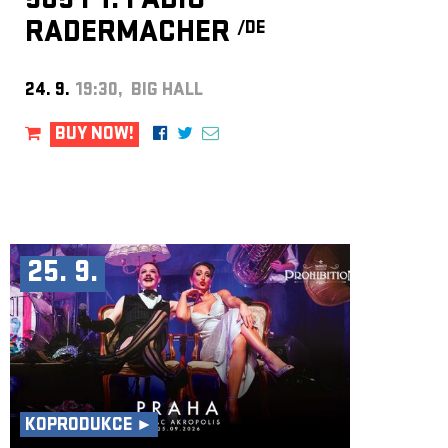
505 FT. FABIO
RADERMACHER
/DE
24. 9.
19:30, BIG HALL
BUY NOW!
25. 9.
KOPRODUKCE ►