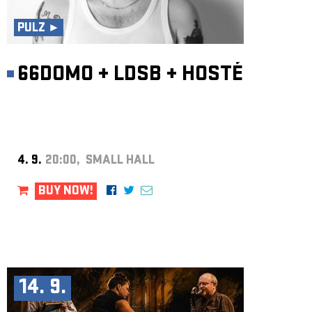
ARCHIVE
PULZ ►
NEWSLETT
66DOMO
+
LDSB
+
HOSTÉ
4. 9.
20:00, SMALL HALL
BUY NOW!
14. 9.