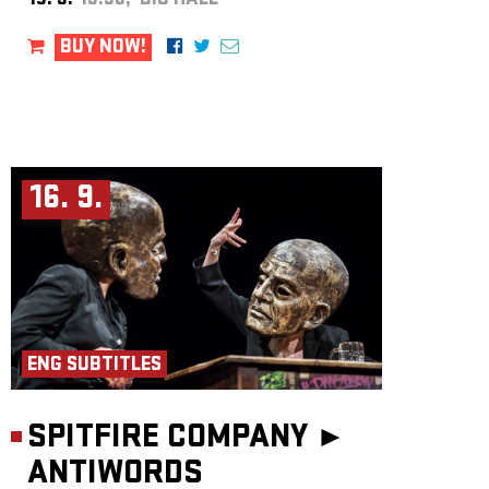
15. 9.
19:30, BIG HALL
BUY NOW!
16. 9.
ENG SUBTITLES
SPITFIRE COMPANY ►
ANTIWORDS