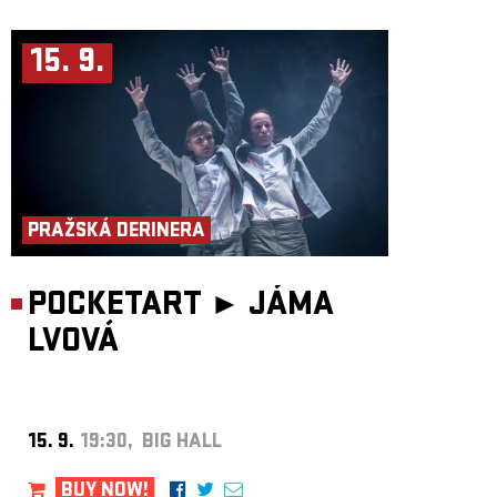
15. 9.
PRAŽSKÁ DERINERA
POCKETART ►
JÁMA
LVOVÁ
15. 9.
19:30, BIG HALL
BUY NOW!