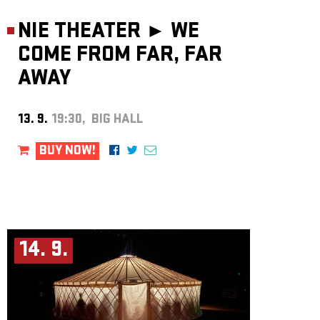
NIE THEATER ►
WE
COME FROM FAR, FAR
AWAY
13. 9.
19:30, BIG HALL
BUY NOW!
14. 9.