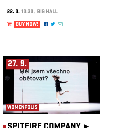
22. 9.
19:30, BIG HALL
BUY NOW!
27. 9.
WOMENPOLIS
SPITFIRE COMPANY ►