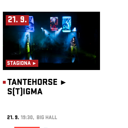
21. 9.
STAGIONA ►
TANTEHORSE ►
S(T)IGMA
21. 9.
19:30, BIG HALL