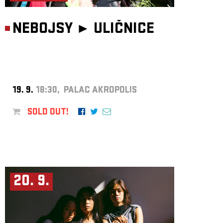
NEBOJSY ►
ULIČNICE
19. 9.
18:30, PALAC AKROPOLIS
SOLD OUT!
20. 9.