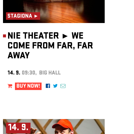
STAGIONA ►
NIE THEATER ►
WE
COME FROM FAR, FAR
AWAY
14. 9.
09:30, BIG HALL
BUY NOW!
14. 9.