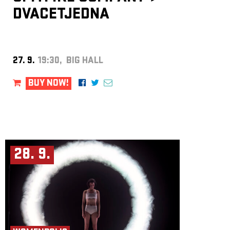
DVACETJEDNA
27. 9.
19:30, BIG HALL
BUY NOW!
28. 9.