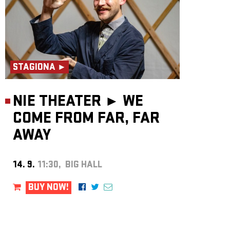
STAGIONA ►
NIE THEATER ►
WE
COME FROM FAR, FAR
AWAY
14. 9.
11:30, BIG HALL
BUY NOW!