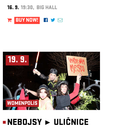
16. 9.
19:30, BIG HALL
BUY NOW!
19. 9.
WOMENPOLIS
NEBOJSY ►
ULIČNICE