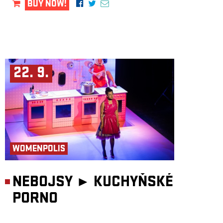
BUY NOW!
22. 9.
WOMENPOLIS
NEBOJSY ►
KUCHYŇSKÉ
PORNO