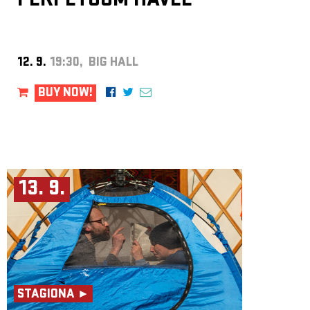
PERPETUUM HAVEL
12. 9.
19:30, BIG HALL
BUY NOW!
13. 9.
STAGIONA ►