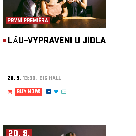
PRVNÍ PREMIÉRA
LẨU–VYPRÁVĚNÍ U JÍDLA
20. 9.
13:30, BIG HALL
BUY NOW!
20. 9.