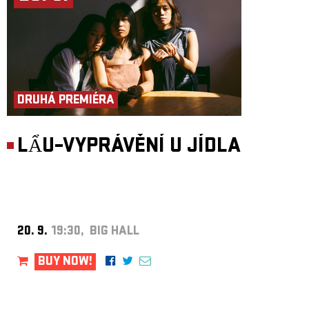
DRUHÁ PREMIÉRA
LẨU–VYPRÁVĚNÍ U JÍDLA
20. 9.
19:30, BIG HALL
BUY NOW!