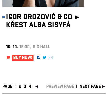
IGOR OROZOVIČ & CO ►
KŘEST ALBA SISYFÁ
16. 10.
19:30, BIG HALL
BUY NOW!
PAGE
1
2
3
4
PREVIEW PAGE
NEXT PAGE