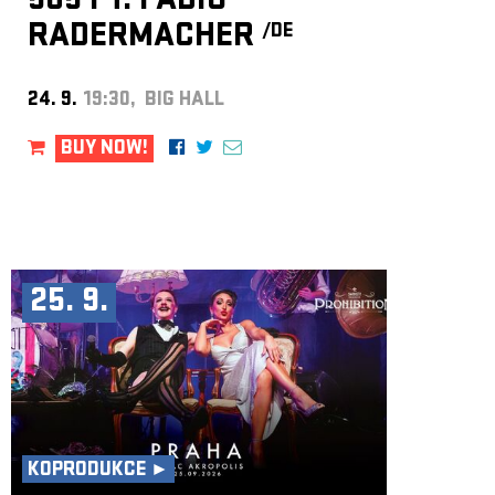
505 FT. FABIO
RADERMACHER
/DE
24. 9.
19:30, BIG HALL
BUY NOW!
25. 9.
KOPRODUKCE ►