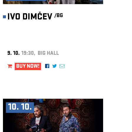
IVO DIMČEV
/BG
9. 10.
19:30, BIG HALL
BUY NOW!
10. 10.