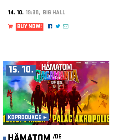
14. 10.
19:30, BIG HALL
BUY NOW!
15. 10.
KOPRODUKCE ►
HÄMATOM
/DE