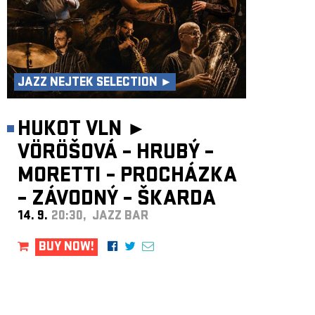
JAZZ NEJTEK SELECTION ►
HUKOT VLN ►
VÖRÖŠOVÁ – HRUBÝ –
MORETTI – PROCHÁZKA
– ZÁVODNÝ – ŠKARDA
14. 9.
20:30, JAZZ BAR
BUY NOW!