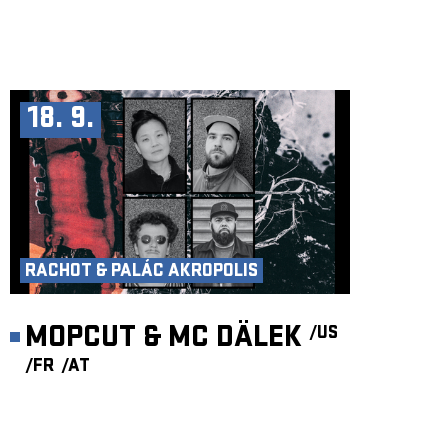
18. 9.
RACHOT & PALÁC AKROPOLIS
MOPCUT & MC DÄLEK
/US
/FR
/AT