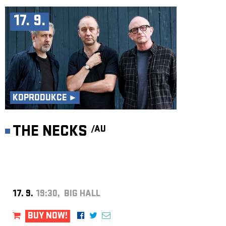
17. 9.
KOPRODUKCE ►
THE NECKS
/AU
17. 9.
19:30, BIG HALL
BUY NOW!