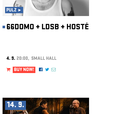
ARCHIVE
PULZ ►
NEWSLETT
66DOMO
+
LDSB
+
HOSTÉ
4. 9.
20:00, SMALL HALL
BUY NOW!
14. 9.