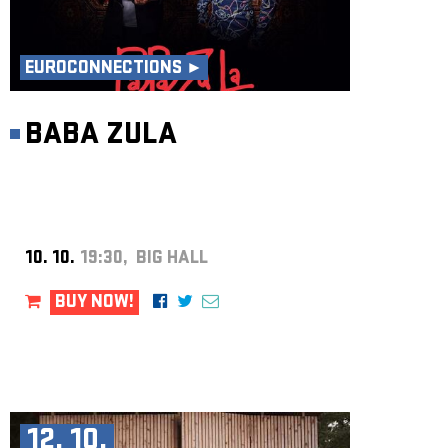
EUROCONNECTIONS ►
BABA ZULA
10. 10.
19:30, BIG HALL
BUY NOW!
12. 10.