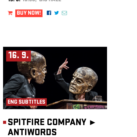
15. 9.
19:30, BIG HALL
BUY NOW!
16. 9.
ENG SUBTITLES
SPITFIRE COMPANY ►
ANTIWORDS