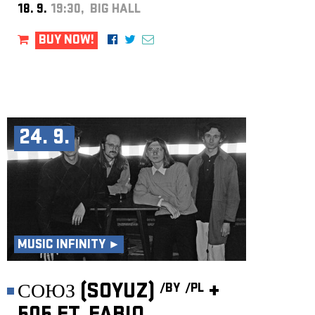
18. 9.
19:30, BIG HALL
BUY NOW!
24. 9.
MUSIC INFINITY ►
СОЮЗ (SOYUZ)
+
/BY
/PL