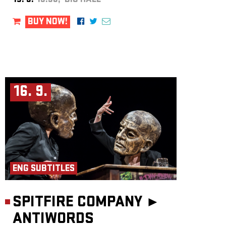
15. 9.
19:30, BIG HALL
BUY NOW!
16. 9.
ENG SUBTITLES
SPITFIRE COMPANY ►
ANTIWORDS