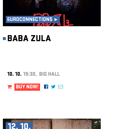
EUROCONNECTIONS ►
BABA ZULA
10. 10.
19:30, BIG HALL
BUY NOW!
12. 10.