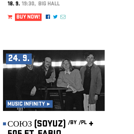
18. 9.
19:30, BIG HALL
BUY NOW!
24. 9.
MUSIC INFINITY ►
СОЮЗ (SOYUZ)
+
/BY
/PL