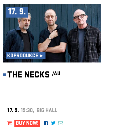
17. 9.
KOPRODUKCE ►
THE NECKS
/AU
17. 9.
19:30, BIG HALL
BUY NOW!