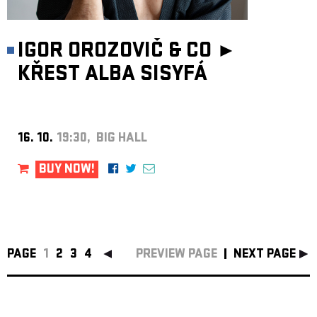
IGOR OROZOVIČ & CO ►
KŘEST ALBA SISYFÁ
16. 10.
19:30, BIG HALL
BUY NOW!
PAGE
1
2
3
4
PREVIEW PAGE
NEXT PAGE