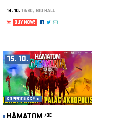
14. 10.
19:30, BIG HALL
BUY NOW!
15. 10.
KOPRODUKCE ►
HÄMATOM
/DE