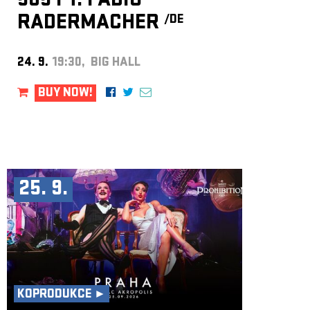
505 FT. FABIO
RADERMACHER
/DE
24. 9.
19:30, BIG HALL
BUY NOW!
25. 9.
KOPRODUKCE ►