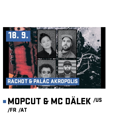
18. 9.
RACHOT & PALÁC AKROPOLIS
MOPCUT & MC DÄLEK
/US
/FR
/AT