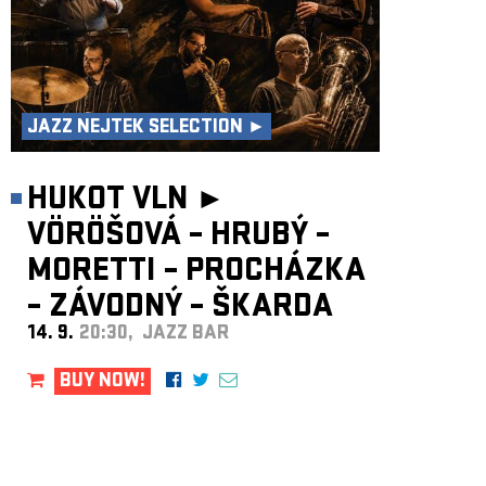
JAZZ NEJTEK SELECTION ►
HUKOT VLN ►
VÖRÖŠOVÁ – HRUBÝ –
MORETTI – PROCHÁZKA
– ZÁVODNÝ – ŠKARDA
14. 9.
20:30, JAZZ BAR
BUY NOW!