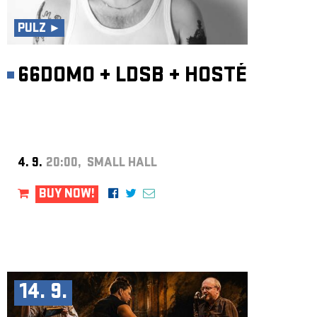
ARCHIVE
PULZ ►
NEWSLETT
66DOMO
+
LDSB
+
HOSTÉ
4. 9.
20:00, SMALL HALL
BUY NOW!
14. 9.