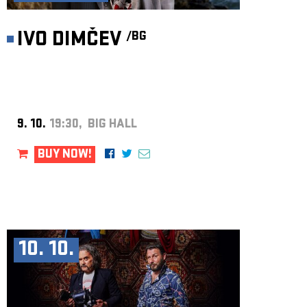
IVO DIMČEV
/BG
9. 10.
19:30, BIG HALL
BUY NOW!
10. 10.