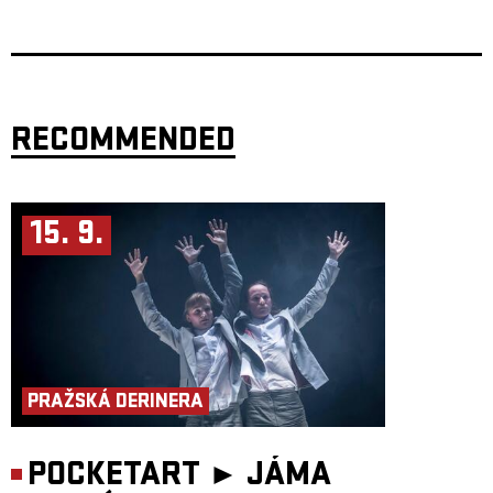
obecně,"
uzavírá Mário.
Základ kapely tvoří
Mário Bihári (akordeon, klavír, zpěv)
Bára Fialová (zpěvačka a herečka)
David Fiedler (kytarový mág a virtuóz z pardubické konzervatoře) +
kontrabas a bicí, perkuse
RECOMMENDED
15. 9.
PRAŽSKÁ DERINERA
POCKETART ►
JÁMA