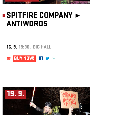
SPITFIRE COMPANY ►
ANTIWORDS
16. 9.
19:30, BIG HALL
BUY NOW!
19. 9.