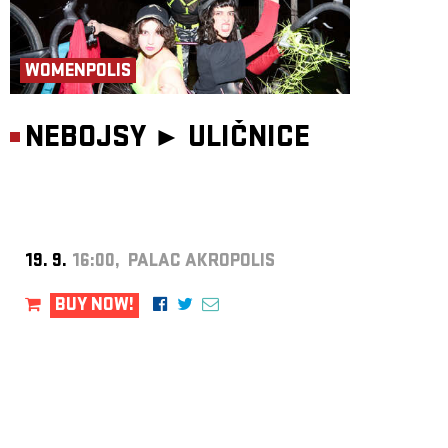
WOMENPOLIS
NEBOJSY ►
ULIČNICE
19. 9.
16:00, PALAC AKROPOLIS
BUY NOW!