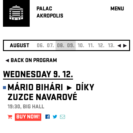
PALAC
MENU
AKROPOLIS
PROGRA
BIG HALL
SMALL H
JAZZ BA
AUGUST
06.
07.
08.
09.
10.
11.
12.
13.
14.
15
RECOMM
BACK ON PROGRAM
MUSIC
THEATRE
WEDNESDAY 9. 12.
OFF PR
MÁRIO BIHÁRI ►
DÍKY
VOUCHERS
ZUZCE NAVAROVÉ
ABOUT AKR
PROJECTS
19:30, BIG HALL
PATRON CL
BUY NOW!
CONTACTS