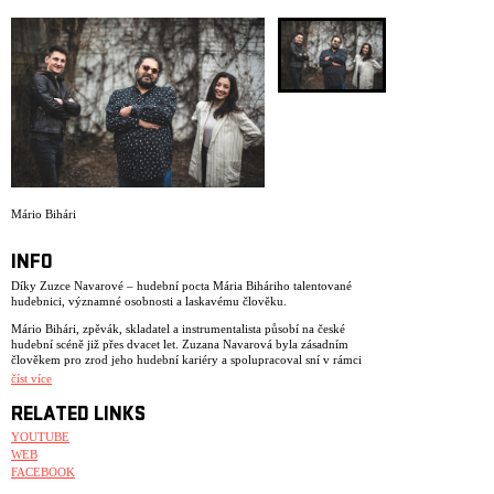
ARCHIVE
NEWSLETT
Mário Bihári
INFO
Díky Zuzce Navarové – hudební pocta Mária Biháriho talentované
hudebnici, významné osobnosti a laskavému člověku.
Mário Bihári, zpěvák, skladatel a instrumentalista působí na české
hudební scéně již přes dvacet let. Zuzana Navarová byla zásadním
člověkem pro zrod jeho hudební kariéry a spolupracoval sní v rámci
kapely KOA až do její smrti v roce 2004.
číst více
„Skrze tento projekt se nám doufám podaří na Zuzku zavzpomínat,
RELATED LINKS
připomenout její písničky a nechat se inspirovat původní podobou těch
písní, jak jsme tehdy s KOA hrávali. Rádi bychom také podpořili Nadaci
YOUTUBE
Život umělce, kterou Zuzka pomáhala spoluzakládat a byla první
WEB
předsedkyní její správní rady. Díky tomu zůstává Zuzčin odkaz živý nejen
FACEBOOK
v jejích písničkách, ale i skrze její aktivity na podporu umělců a umění