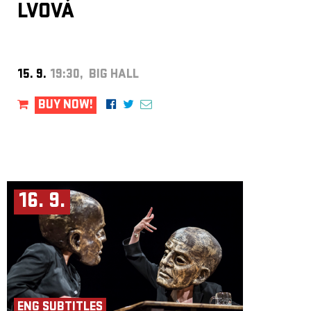
LVOVÁ
15. 9.
19:30, BIG HALL
BUY NOW!
16. 9.
ENG SUBTITLES