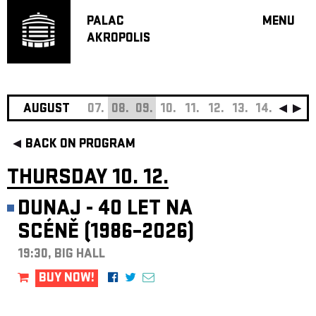
PALAC
MENU
AKROPOLIS
PROGRA
BIG HALL
SMALL H
JAZZ BA
AUGUST
07.
08.
09.
10.
11.
12.
13.
14.
15.
16
RECOMM
BACK ON PROGRAM
MUSIC
THEATRE
THURSDAY 10. 12.
OFF PR
DUNAJ - 40 LET NA
VOUCHERS
SCÉNĚ (1986–2026)
ABOUT AKR
PROJECTS
19:30, BIG HALL
PATRON CL
BUY NOW!
CONTACTS