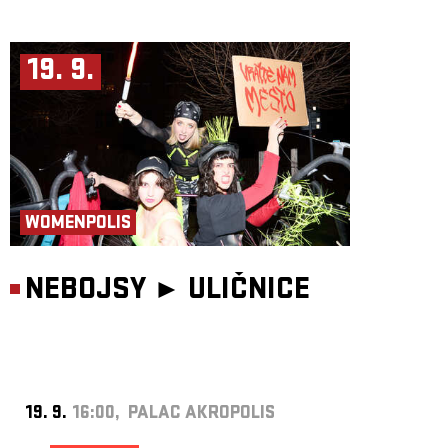
19. 9.
WOMENPOLIS
NEBOJSY ►
ULIČNICE
19. 9.
16:00, PALAC AKROPOLIS