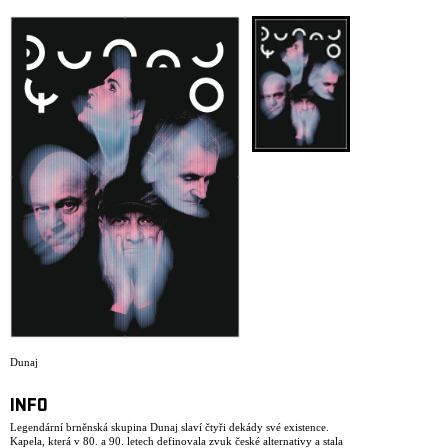
ARCHIVE
NEWSLETT
Dunaj
INFO
Legendární brněnská skupina Dunaj slaví čtyři dekády své existence.
Kapela, která v 80. a 90. letech definovala zvuk české alternativy a stala