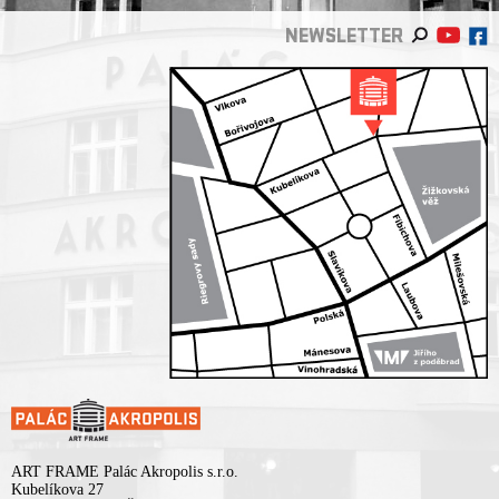
NEWSLETTER
ART FRAME Palác Akropolis s.r.o.
Kubelíkova 27