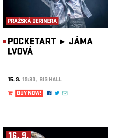
PRAŽSKÁ DERINERA
POCKETART ►
JÁMA
LVOVÁ
15. 9.
19:30, BIG HALL
BUY NOW!
16. 9.