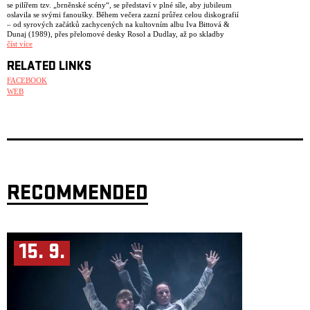
se pilířem tzv. „brněnské scény“, se představí v plné síle, aby jubileum
oslavila se svými fanoušky. Během večera zazní průřez celou diskografií
– od syrových začátků zachycených na kultovním albu Iva Bittová &
Dunaj (1989), přes přelomové desky Rosol a Dudlay, až po skladby
z oceňovaného návratového alba Za vodou (2022) a novinky Mňau
číst více
(2025). Aktuální sestava, v níž jádro Vladimíra Václavka, Josefa
Ostřanského a Pavla Koudelky doplňuje výrazná zpěvačka Jana
RELATED LINKS
Vébrová, potvrzuje, že jejich hudba postavená na hypnotických
FACEBOOK
rytmech, precizní souhře a silné emotivnosti neztratila nic ze své
WEB
naléhavosti ani po čtyřiceti letech. Přijďte zažít koncert jedné
z nejvlivnějších kapel naší hudební historie, která i po desetiletích dokáže
s neuvěřitelnou energií propojovat art-rock, underground a progresivní
alternativy. Můžete se také těšit na speciální hosty.
RECOMMENDED
15. 9.