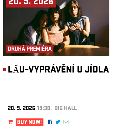
20. 9. 2026
DRUHÁ PREMIÉRA
LẨU–VYPRÁVĚNÍ U JÍDLA
20. 9. 2026
19:30, BIG HALL
BUY NOW!