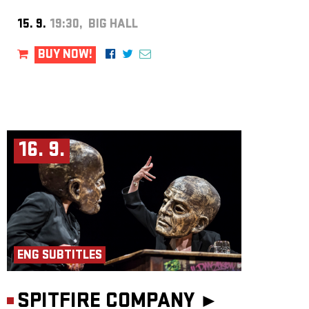
15. 9.
19:30, BIG HALL
BUY NOW!
16. 9.
ENG SUBTITLES
SPITFIRE COMPANY ►