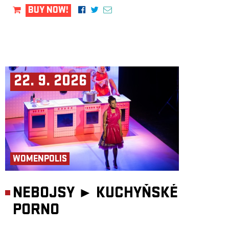
BUY NOW!
22. 9. 2026
WOMENPOLIS
NEBOJSY ►
KUCHYŇSKÉ
PORNO