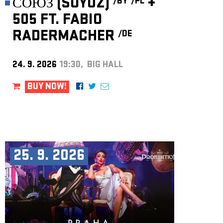
СОЮЗ (SOYUZ)
+
/BY
/PL
505 FT. FABIO
RADERMACHER
/DE
24. 9. 2026
19:30, BIG HALL
BUY NOW!
25. 9. 2026