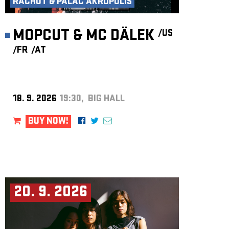
RACHOT & PALÁC AKROPOLIS
MOPCUT & MC DÄLEK
/US
/FR
/AT
18. 9. 2026
19:30, BIG HALL
BUY NOW!
20. 9. 2026