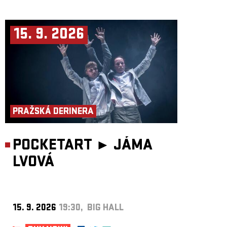
15. 9. 2026
PRAŽSKÁ DERINERA
POCKETART ►
JÁMA
LVOVÁ
15. 9. 2026
19:30, BIG HALL