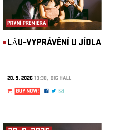
PRVNÍ PREMIÉRA
LẨU–VYPRÁVĚNÍ U JÍDLA
20. 9. 2026
13:30, BIG HALL
BUY NOW!