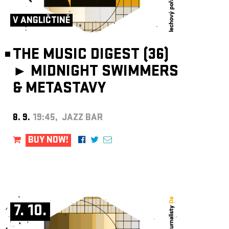
ARCHIVE
V ANGLIČTINĚ
NEWSLETT
THE MUSIC DIGEST (36)
►
MIDNIGHT SWIMMERS
& METASTAVY
8. 9.
19:45, JAZZ BAR
BUY NOW!
7. 10.