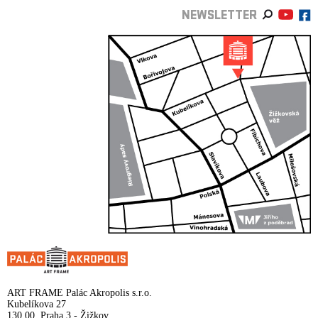
NEWSLETTER
ART FRAME Palác Akropolis s.r.o.
Kubelíkova 27
130 00, Praha 3 - Žižkov