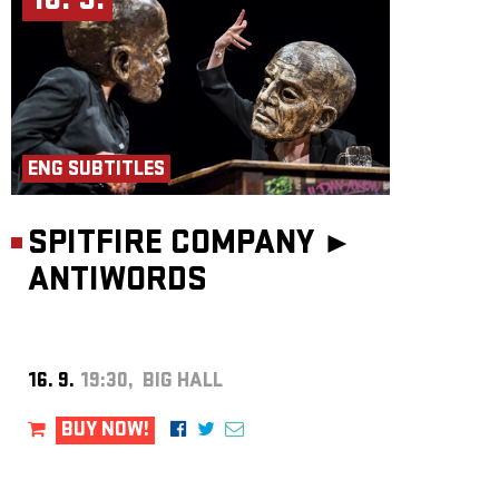
16. 9.
ENG SUBTITLES
SPITFIRE COMPANY ►
ANTIWORDS
16. 9.
19:30, BIG HALL
BUY NOW!