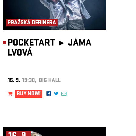
PRAŽSKÁ DERINERA
POCKETART ►
JÁMA
LVOVÁ
15. 9.
19:30, BIG HALL
BUY NOW!