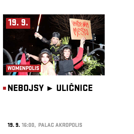
19. 9.
WOMENPOLIS
NEBOJSY ►
ULIČNICE
19. 9.
16:00, PALAC AKROPOLIS