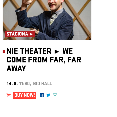
STAGIONA ►
NIE THEATER ►
WE
COME FROM FAR, FAR
AWAY
14. 9.
11:30, BIG HALL
BUY NOW!