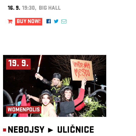
16. 9.
19:30, BIG HALL
BUY NOW!
19. 9.
WOMENPOLIS
NEBOJSY ►
ULIČNICE