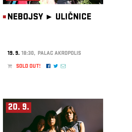
NEBOJSY ►
ULIČNICE
19. 9.
18:30, PALAC AKROPOLIS
SOLD OUT!
20. 9.