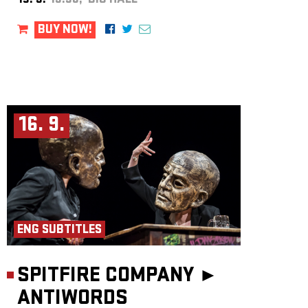
15. 9.
19:30, BIG HALL
BUY NOW!
16. 9.
ENG SUBTITLES
SPITFIRE COMPANY ►
ANTIWORDS