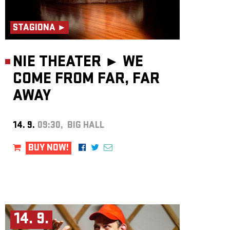
STAGIONA ►
NIE THEATER ►
WE
COME FROM FAR, FAR
AWAY
14. 9.
09:30, BIG HALL
BUY NOW!
14. 9.