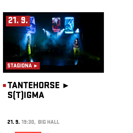
21. 9.
STAGIONA ►
TANTEHORSE ►
S(T)IGMA
21. 9.
19:30, BIG HALL