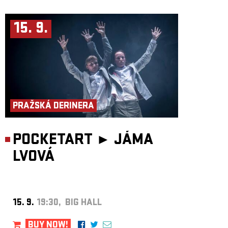
15. 9.
PRAŽSKÁ DERINERA
POCKETART ►
JÁMA
LVOVÁ
15. 9.
19:30, BIG HALL
BUY NOW!