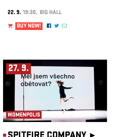
22. 9.
19:30, BIG HALL
BUY NOW!
27. 9.
WOMENPOLIS
SPITFIRE COMPANY ►