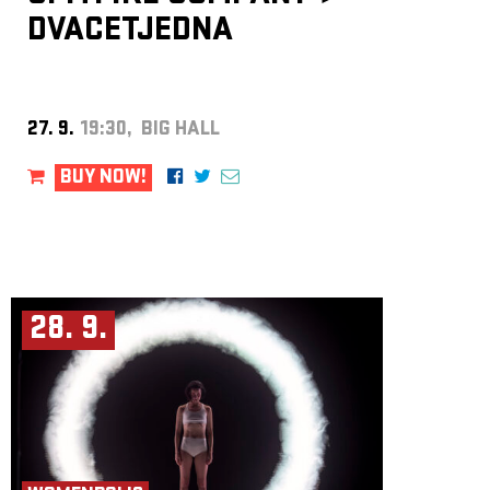
DVACETJEDNA
27. 9.
19:30, BIG HALL
BUY NOW!
28. 9.