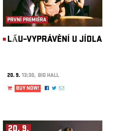
PRVNÍ PREMIÉRA
LẨU–VYPRÁVĚNÍ U JÍDLA
20. 9.
13:30, BIG HALL
BUY NOW!
20. 9.