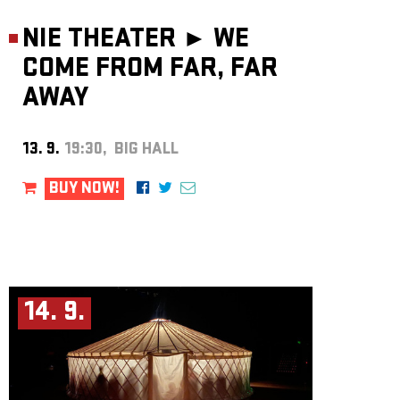
NIE THEATER ►
WE
COME FROM FAR, FAR
AWAY
13. 9.
19:30, BIG HALL
BUY NOW!
14. 9.