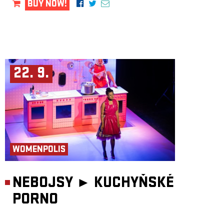
BUY NOW!
22. 9.
WOMENPOLIS
NEBOJSY ►
KUCHYŇSKÉ
PORNO