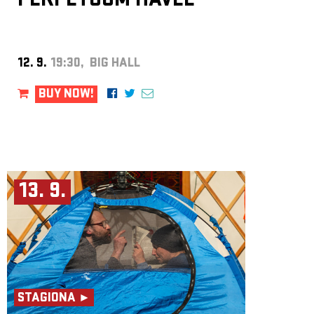
PERPETUUM HAVEL
12. 9.
19:30, BIG HALL
BUY NOW!
13. 9.
STAGIONA ►