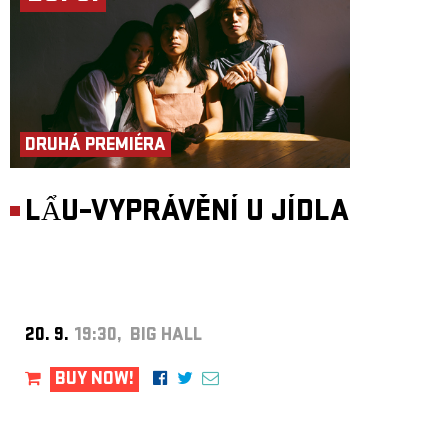
DRUHÁ PREMIÉRA
LẨU–VYPRÁVĚNÍ U JÍDLA
20. 9.
19:30, BIG HALL
BUY NOW!