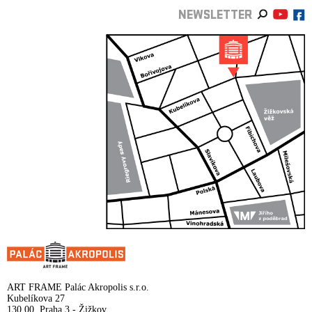
NEWSLETTER
ART FRAME Palác Akropolis s.r.o.
Kubelíkova 27
130 00, Praha 3 - Žižkov