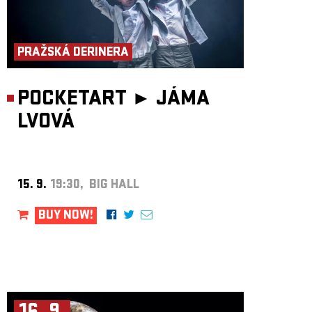
PRAŽSKÁ DERINERA
POCKETART ►
JÁMA
LVOVÁ
15. 9.
19:30, BIG HALL
BUY NOW!