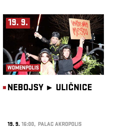
19. 9.
WOMENPOLIS
NEBOJSY ►
ULIČNICE
19. 9.
16:00, PALAC AKROPOLIS