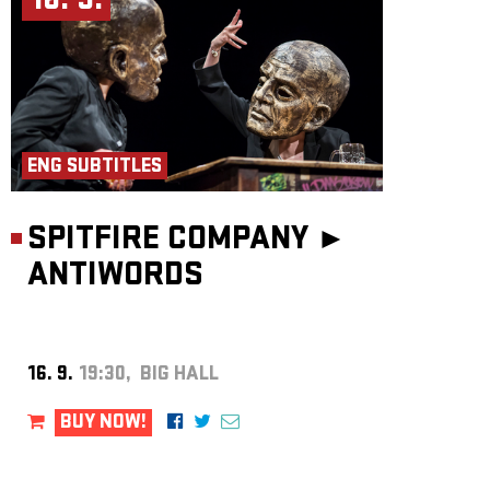
16. 9.
ENG SUBTITLES
SPITFIRE COMPANY ►
ANTIWORDS
16. 9.
19:30, BIG HALL
BUY NOW!