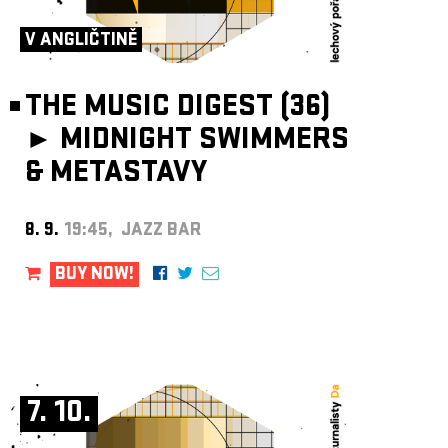
ARCHIVE
V ANGLIČTINĚ
NEWSLETT
THE MUSIC DIGEST (36)
►
MIDNIGHT SWIMMERS
& METASTAVY
8. 9.
19:45, JAZZ BAR
BUY NOW!
7. 10.