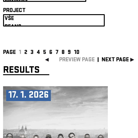
ARCHIVE
PROJECT
NEWSLETT
PAGE
1
2
3
4
5
6
7
8
9
10
PREVIEW PAGE
NEXT PAGE
RESULTS
17. 1. 2026