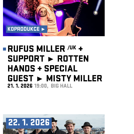
KOPRODUKCE ►
RUFUS MILLER
+
/UK
SUPPORT ► ROTTEN
HANDS
+
SPECIAL
GUEST ►
MISTY MILLER
21. 1. 2026
19:00, BIG HALL
/UK
22. 1. 2026