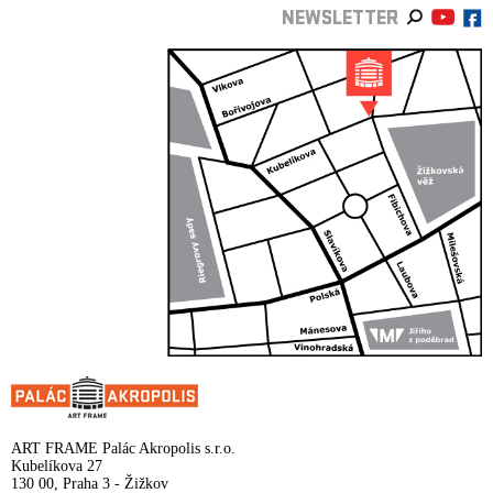
NEWSLETTER
ART FRAME Palác Akropolis s.r.o.
Kubelíkova 27
130 00, Praha 3 - Žižkov