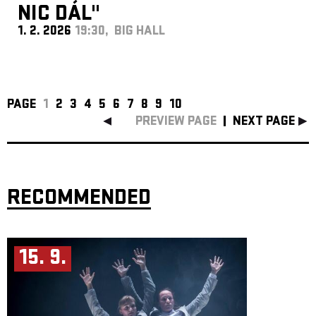
NIC DÁL"
1. 2. 2026
19:30, BIG HALL
PAGE
1
2
3
4
5
6
7
8
9
10
PREVIEW PAGE
NEXT PAGE
RECOMMENDED
15. 9.