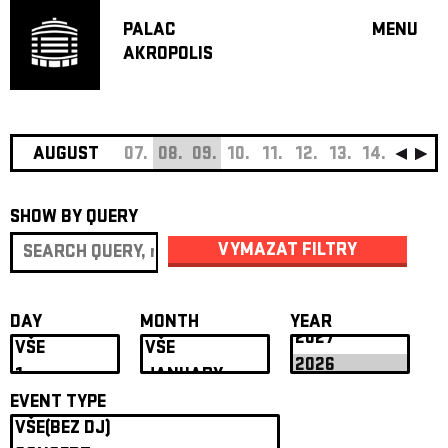
PALAC
MENU
AKROPOLIS
PROGRA
BIG HALL
SMALL H
JAZZ BA
AUGUST
07.
08.
09.
10.
11.
12.
13.
14.
15.
16
RECOMM
SHOW BY QUERY
MUSIC
THEATRE
VYMAZAT FILTRY
OFF PR
VOUCHERS
DAY
MONTH
YEAR
ABOUT AKR
PROJECTS
PATRON CL
EVENT TYPE
CONTACTS