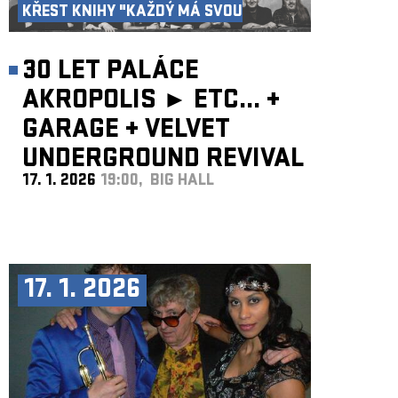
KŘEST KNIHY "KAŽDÝ MÁ SVOU
AKROPOLI"
30 LET PALÁCE
AKROPOLIS ►
ETC...
+
GARAGE
+
VELVET
UNDERGROUND REVIVAL
17. 1. 2026
19:00, BIG HALL
BAND
17. 1. 2026