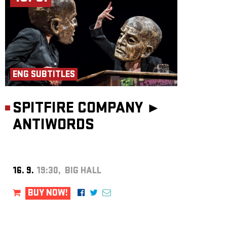
ENG SUBTITLES
SPITFIRE COMPANY ►
ANTIWORDS
16. 9.
19:30, BIG HALL
BUY NOW!