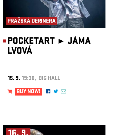
PRAŽSKÁ DERINERA
POCKETART ►
JÁMA
LVOVÁ
15. 9.
19:30, BIG HALL
BUY NOW!
16. 9.