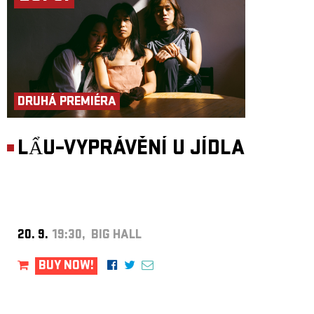
DRUHÁ PREMIÉRA
LẨU–VYPRÁVĚNÍ U JÍDLA
20. 9.
19:30, BIG HALL
BUY NOW!