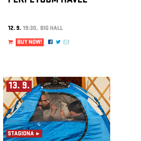
PERPETUUM HAVEL
12. 9.
19:30, BIG HALL
BUY NOW!
13. 9.
STAGIONA ►