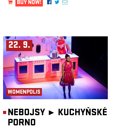
BUY NOW!
22. 9.
WOMENPOLIS
NEBOJSY ►
KUCHYŇSKÉ
PORNO