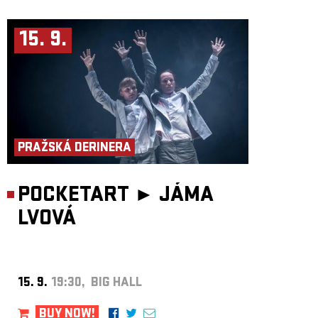
15. 9.
PRAŽSKÁ DERINERA
POCKETART ►
JÁMA
LVOVÁ
15. 9.
19:30, BIG HALL
BUY NOW!