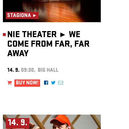
STAGIONA ►
NIE THEATER ►
WE
COME FROM FAR, FAR
AWAY
14. 9.
09:30, BIG HALL
BUY NOW!
14. 9.