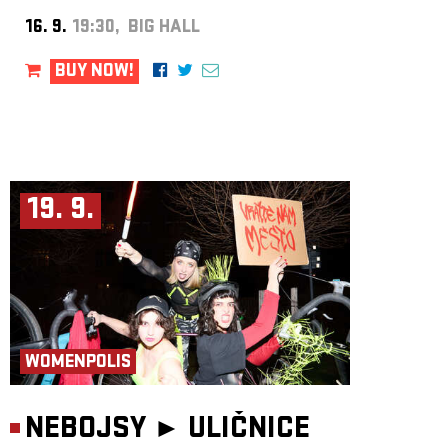
16. 9.
19:30, BIG HALL
BUY NOW!
19. 9.
WOMENPOLIS
NEBOJSY ►
ULIČNICE