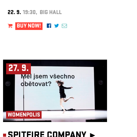
22. 9.
19:30, BIG HALL
BUY NOW!
27. 9.
WOMENPOLIS
SPITFIRE COMPANY ►