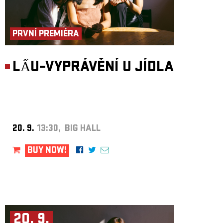
PRVNÍ PREMIÉRA
LẨU–VYPRÁVĚNÍ U JÍDLA
20. 9.
13:30, BIG HALL
BUY NOW!
20. 9.