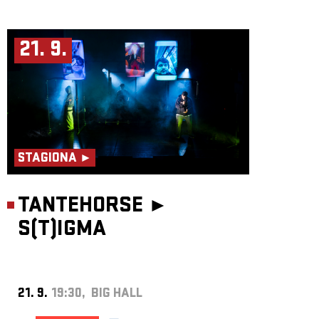
21. 9.
STAGIONA ►
TANTEHORSE ►
S(T)IGMA
21. 9.
19:30, BIG HALL