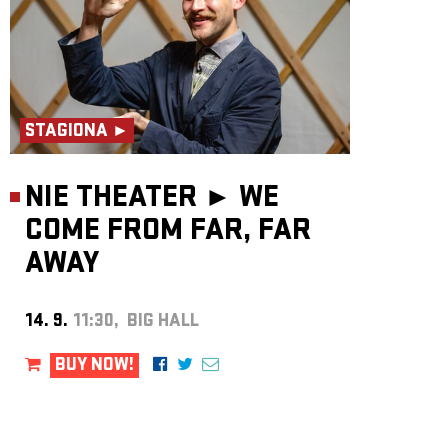
STAGIONA ►
NIE THEATER ►
WE
COME FROM FAR, FAR
AWAY
14. 9.
11:30, BIG HALL
BUY NOW!