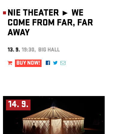
NIE THEATER ►
WE
COME FROM FAR, FAR
AWAY
13. 9.
19:30, BIG HALL
BUY NOW!
14. 9.