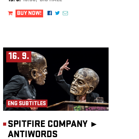
15. 9.
19:30, BIG HALL
BUY NOW!
16. 9.
ENG SUBTITLES
SPITFIRE COMPANY ►
ANTIWORDS