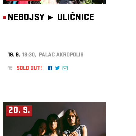
NEBOJSY ►
ULIČNICE
19. 9.
18:30, PALAC AKROPOLIS
SOLD OUT!
20. 9.