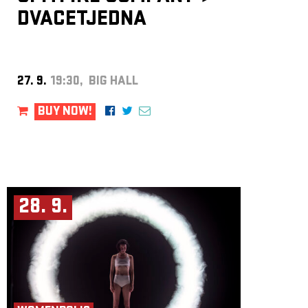
DVACETJEDNA
27. 9.
19:30, BIG HALL
BUY NOW!
28. 9.