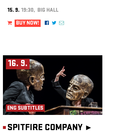
15. 9.
19:30, BIG HALL
BUY NOW!
16. 9.
ENG SUBTITLES
SPITFIRE COMPANY ►