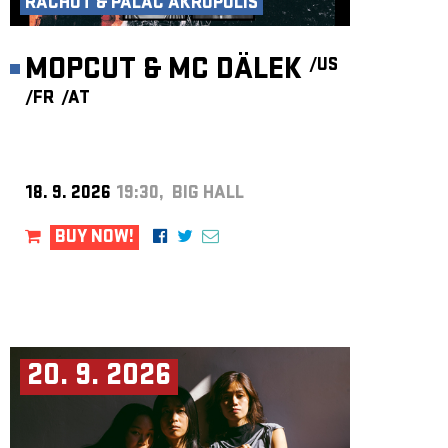
RACHOT & PALÁC AKROPOLIS
MOPCUT & MC DÄLEK
/US
/FR
/AT
18. 9. 2026
19:30, BIG HALL
BUY NOW!
20. 9. 2026