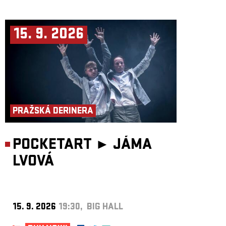
15. 9. 2026
PRAŽSKÁ DERINERA
POCKETART ►
JÁMA
LVOVÁ
15. 9. 2026
19:30, BIG HALL