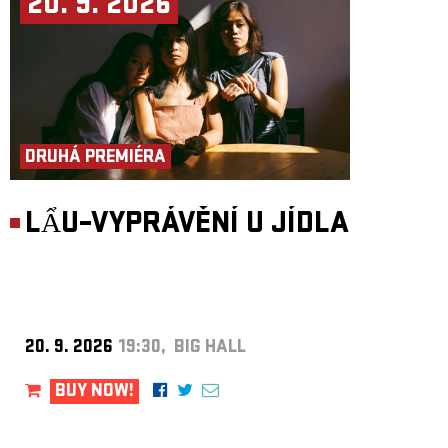
20. 9. 2026
DRUHÁ PREMIÉRA
LẨU–VYPRÁVĚNÍ U JÍDLA
20. 9. 2026
19:30, BIG HALL
BUY NOW!