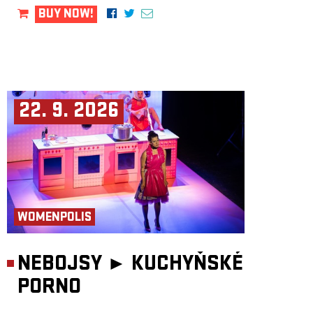
BUY NOW!
22. 9. 2026
WOMENPOLIS
NEBOJSY ►
KUCHYŇSKÉ
PORNO