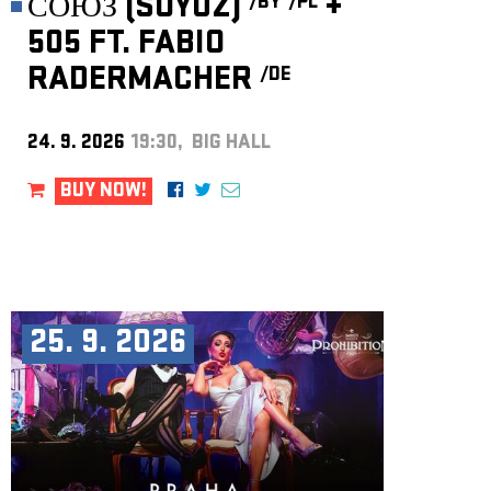
СОЮЗ (SOYUZ)
+
/BY
/PL
505 FT. FABIO
RADERMACHER
/DE
24. 9. 2026
19:30, BIG HALL
BUY NOW!
25. 9. 2026