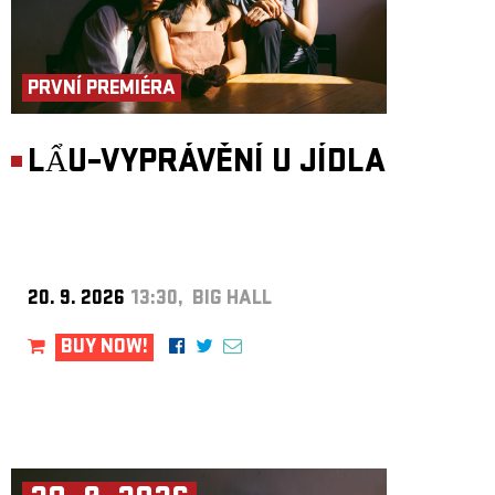
PRVNÍ PREMIÉRA
LẨU–VYPRÁVĚNÍ U JÍDLA
20. 9. 2026
13:30, BIG HALL
BUY NOW!