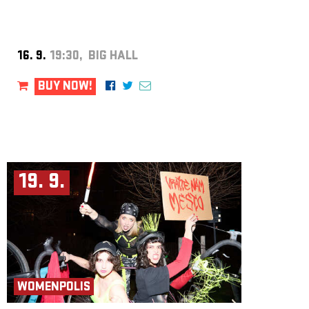
lập ban nhạc viah.
Projekt vznikl v koprodukci s Palácem Akropolis a je realizován
s finanční podporou hl. m. Prahy, Nadácie – Centrum súčasného umenia
Bratislava, Státního fondu kultury a městské části Praha 3. Partnery
projektu jsou CO.LABS a Rezi.dance v lese.
16. 9.
19:30, BIG HALL
Dự án được thực hiện với sự hợp tác sản xuất cùng Palác Akropolis và
được triển khai với sự hỗ trợ tài chính của Thành phố Praha, Quỹ –
BUY NOW!
Trung tâm Nghệ thuật đương đại Bratislava, Quỹ Văn hóa Nhà nước và
quận Praha 3. Các đối tác dự án là CO.LABS và Rezi.dance v lese.
19. 9.
WOMENPOLIS