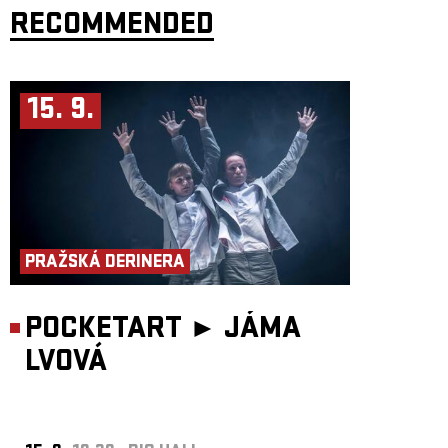
RECOMMENDED
Bên bữa ăn chung này, các nữ tác giả sẽ trò chuyện về ý nghĩa của việc
biết nhiều hơn một ngôn ngữ, hiểu nhiều hơn một nền văn hóa, có
nhiều hơn một quê hương: về sự bất đồng quan điểm giữa các thế hệ
trong gia đình Việt Nam, về cách mùi và hương vị thức ăn đã trở thành
kho lưu trữ ký ức, về sự không cân xứng giữa những gì nhìn thấy bên
ngoài và những gì họ trải nghiệm bên trong. Ở đây, thức ăn không chỉ là
15. 9.
câu chuyện của vị giác hay sự no đủ, mà nó chính là lăng kính phản
chiếu những chiều sâu phức tạp nhât của tâm hồn và lịch sử con người,
được mang ý nghĩa của ký ức, hồi tưởng, sự quan tâm và cả sự phản
kháng.
Projekt se pohybuje na pomezí performativní události, kolektivní
přípravy jídla a intimní zpovědi. Vzniká ze spolupráce tří umělkyň
s vietnamskými kořeny: performerky Nhung Dang, vizuální umělkyně
Kvet Nguyễn a hudební skladatelky Vi Huyen Tran, a vychází ze
stejnojmenné knihy Kvet Nguyễn Všetko, čo nás spája (N Press, 2024).
Dự án được triển khai bên ranh giới giữa một sự kiện trình diễn, việc
PRAŽSKÁ DERINERA
chuẩn bị thức ăn tập thể và một lời tự thú thầm kín. Đây là sự hợp tác
giữa ba nghệ sĩ gốc Việt: nghệ sĩ nghệ thuật trình diễn Đặng Nhung,
nghệ sĩ thị giác Nguyễn Kvet và nhà soạn nhạc Trần Huyền Vi, dựa trên
cuốn sách cùng tên của Nguyễn Kvet Všetko, čo nás spájá / Tất cả,
POCKETART ►
JÁMA
những gì gắn kết chúng ta (N Press, 2024).
Koncept, text, účinkující: Nhung Dang, Kvet Nguyễn, Vi Huyen
LVOVÁ
Tranová
Hudba: Vi Huyen Tranová
Vizuální média: Kvet Nguyễn
Pohybová a participativní dramaturgie: Nhung Dang
Produkce: Nhung Company, z.s.
Ý tưởng, văn bản, người biểu diễn: Đặng Nhung, Nguyễn Kvet, Trần