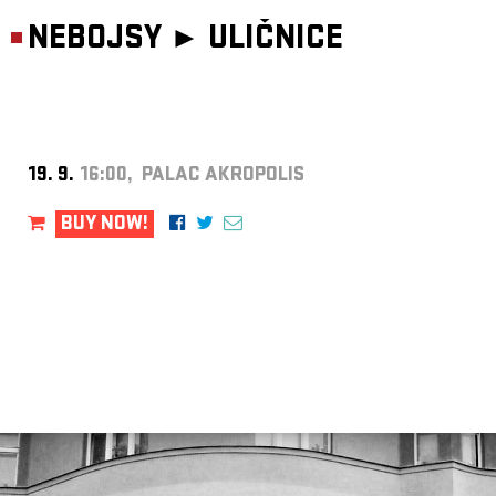
NEBOJSY ►
ULIČNICE
19. 9.
16:00, PALAC AKROPOLIS
BUY NOW!