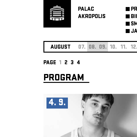
PALAC
P
AKROPOLIS
BI
SM
JA
AUGUST
07.
08.
09.
10.
11.
12
PAGE
1
2
3
4
PROGRAM
4. 9.