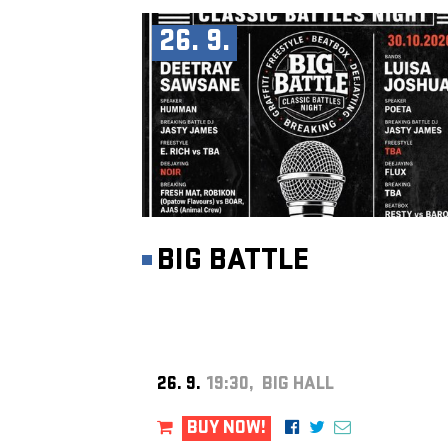
26. 9.
BIG BATTLE
26. 9.
19:30, BIG HALL
BUY NOW!