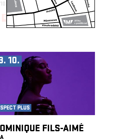
 10.
19:30, BIG HALL
BUY NOW!
3. 10.
ESPECT PLUS
OMINIQUE FILS-AIMÉ
CA