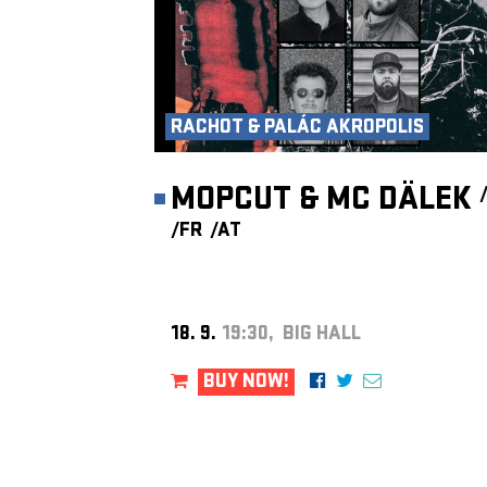
RACHOT & PALÁC AKROPOLIS
MOPCUT & MC DÄLEK
/FR
/AT
18. 9.
19:30, BIG HALL
BUY NOW!