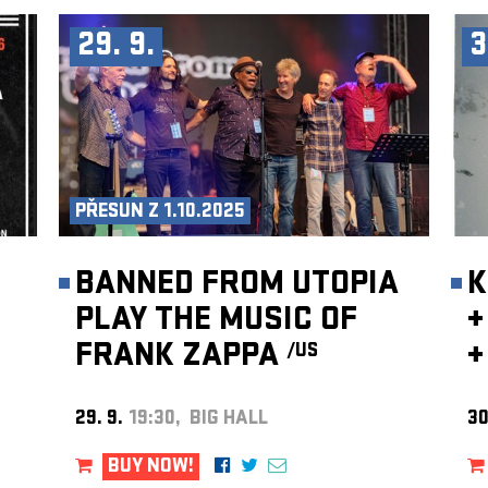
29. 9.
3
PŘESUN Z 1.10.2025
BANNED FROM UTOPIA
K
PLAY THE MUSIC OF
+
FRANK ZAPPA
+
/US
29. 9.
19:30, BIG HALL
30
BUY NOW!