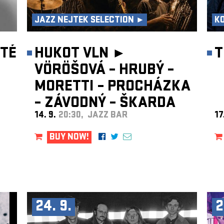
JAZZ NEJTEK SELECTION ►
K
TÉ
HUKOT VLN ►
T
VÖRÖŠOVÁ – HRUBÝ –
MORETTI – PROCHÁZKA
– ZÁVODNÝ – ŠKARDA
14. 9.
20:30, JAZZ BAR
17
BUY NOW!
24. 9.
2