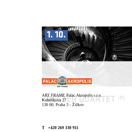
1. 10.
KOPRODUKCE ►
ART FRAME Palác Akropolis s.r.o.
BESTER QUARTET
/PL
Kubelíkova 27
130 00, Praha 3 - Žižkov
T +420 269 330 911