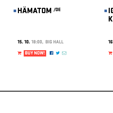
HÄMATOM
I
/DE
K
15. 10.
18:00, BIG HALL
16
BUY NOW!