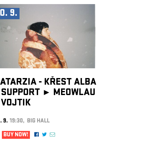
0. 9.
ATARZIA - KŘEST ALBA
SUPPORT ►
MEOWLAU
VOJTIK
. 9.
19:30, BIG HALL
BUY NOW!