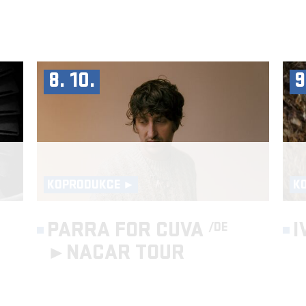
8. 10.
9
KOPRODUKCE ►
K
PARRA FOR CUVA
I
/DE
►
NACAR TOUR