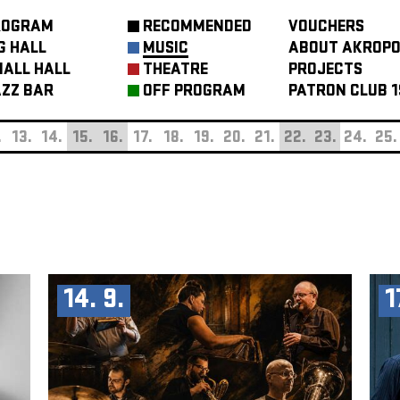
ROGRAM
RECOMMENDED
VOUCHERS
G HALL
MUSIC
ABOUT AKROPO
ALL HALL
THEATRE
PROJECTS
ZZ BAR
OFF PROGRAM
PATRON CLUB 1
.
13.
14.
15.
16.
17.
18.
19.
20.
21.
22.
23.
24.
25.
14. 9.
1