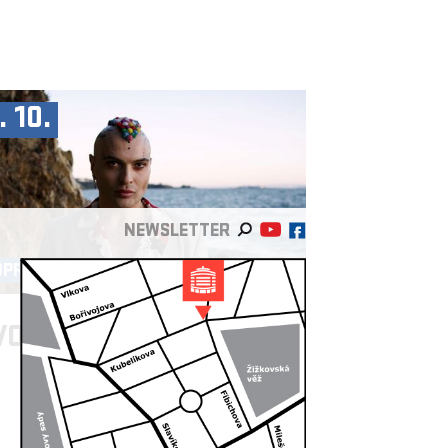
. 10.
NEWSLETTER
OPRODUKCE ►
VO DIMČEV
/BG