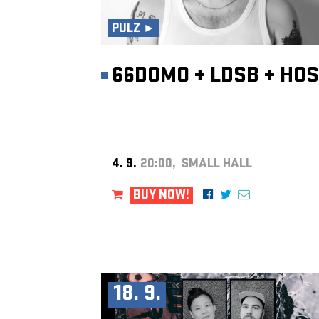
PULZ ►
66DOMO
+
LDSB
+
HOS
4. 9.
20:00, SMALL HALL
BUY NOW!
18. 9.