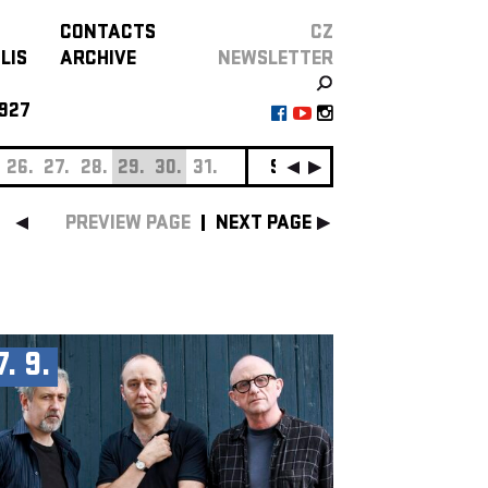
CONTACTS
CZ
LIS
ARCHIVE
NEWSLETTER
927
26.
27.
28.
29.
30.
31.
SEPTEMBER
01.
02.
0
PREVIEW PAGE
NEXT PAGE
7. 9.