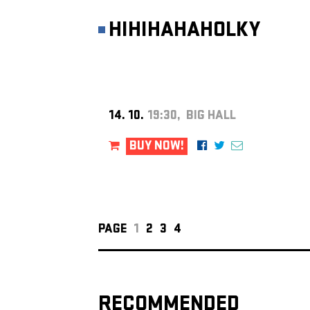
HIHIHAHAHOLKY
14. 10.
19:30, BIG HALL
BUY NOW!
PAGE
1
2
3
4
RECOMMENDED