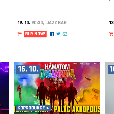
12. 10.
20:30, JAZZ BAR
13
BUY NOW!
15. 10.
1
KOPRODUKCE ►