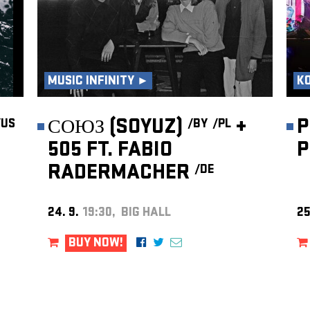
MUSIC INFINITY ►
K
СОЮЗ (SOYUZ)
+
P
/US
/BY
/PL
505 FT. FABIO
P
RADERMACHER
/DE
24. 9.
19:30, BIG HALL
25
BUY NOW!