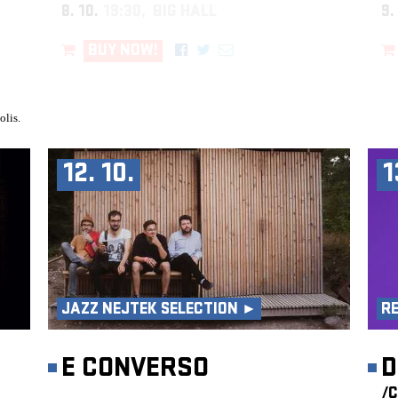
8. 10.
19:30, BIG HALL
9.
BUY NOW!
olis.
12. 10.
1
JAZZ NEJTEK SELECTION ►
R
E CONVERSO
D
/