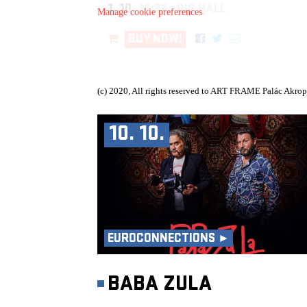
1. 10.
19:30, BIG HALL
Manage cookie preferences
BUY NOW!
(c) 2020, All rights reserved to ART FRAME Palác Akrop
10. 10.
EUROCONNECTIONS ►
BABA ZULA