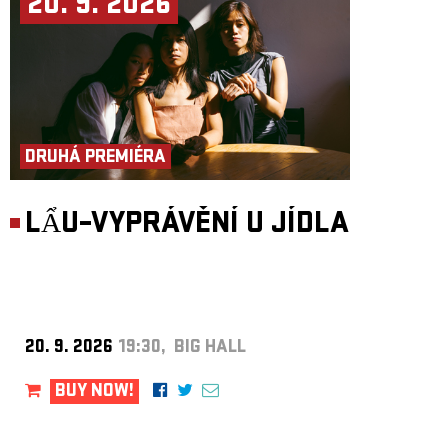
20. 9. 2026
DRUHÁ PREMIÉRA
LẨU–VYPRÁVĚNÍ U JÍDLA
20. 9. 2026
19:30, BIG HALL
BUY NOW!