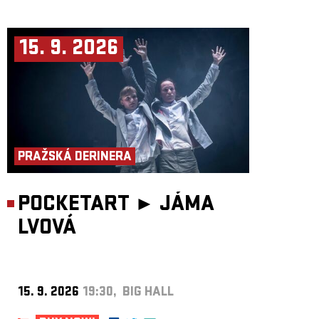
15. 9. 2026
PRAŽSKÁ DERINERA
POCKETART ►
JÁMA
LVOVÁ
15. 9. 2026
19:30, BIG HALL