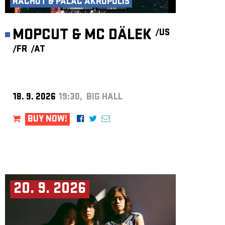
RACHOT & PALÁC AKROPOLIS
MOPCUT & MC DÄLEK
/US
/FR
/AT
18. 9. 2026
19:30, BIG HALL
BUY NOW!
20. 9. 2026