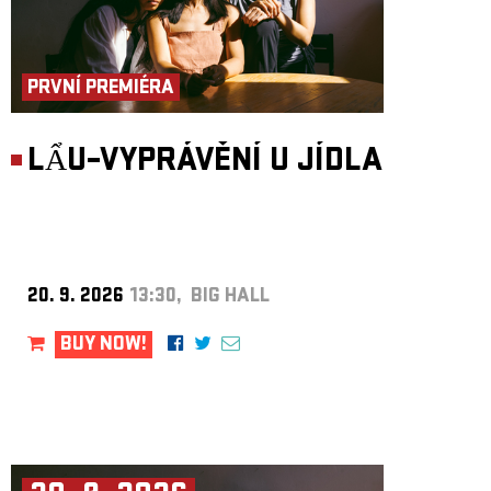
PRVNÍ PREMIÉRA
LẨU–VYPRÁVĚNÍ U JÍDLA
20. 9. 2026
13:30, BIG HALL
BUY NOW!