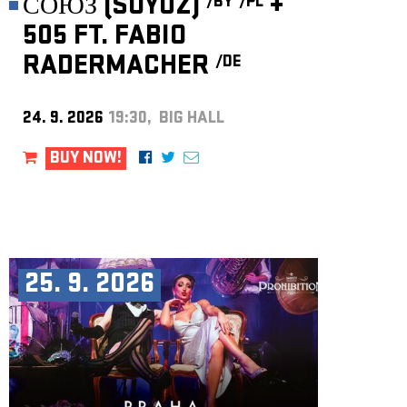
СОЮЗ (SOYUZ)
+
/BY
/PL
505 FT. FABIO
RADERMACHER
/DE
24. 9. 2026
19:30, BIG HALL
BUY NOW!
25. 9. 2026