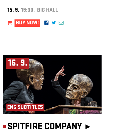
15. 9.
19:30, BIG HALL
BUY NOW!
16. 9.
ENG SUBTITLES
SPITFIRE COMPANY ►