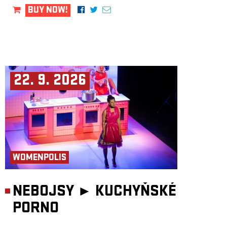
BUY NOW!
22. 9. 2026
WOMENPOLIS
NEBOJSY ►
KUCHYŇSKÉ
PORNO