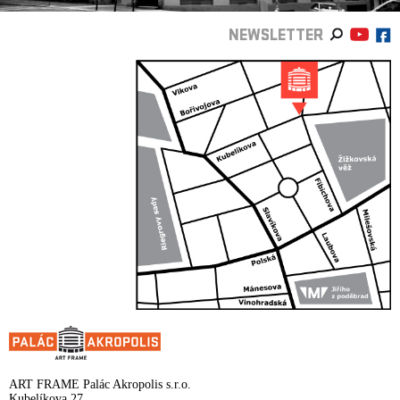
NEWSLETTER
ART FRAME Palác Akropolis s.r.o.
Kubelíkova 27