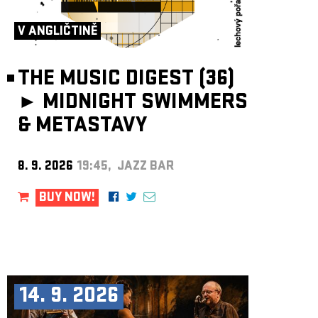
ARCHIVE
V ANGLIČTINĚ
NEWSLETT
THE MUSIC DIGEST (36)
►
MIDNIGHT SWIMMERS
& METASTAVY
8. 9. 2026
19:45, JAZZ BAR
BUY NOW!
14. 9. 2026