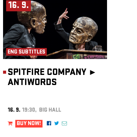
16. 9.
ENG SUBTITLES
SPITFIRE COMPANY ►
ANTIWORDS
16. 9.
19:30, BIG HALL
BUY NOW!