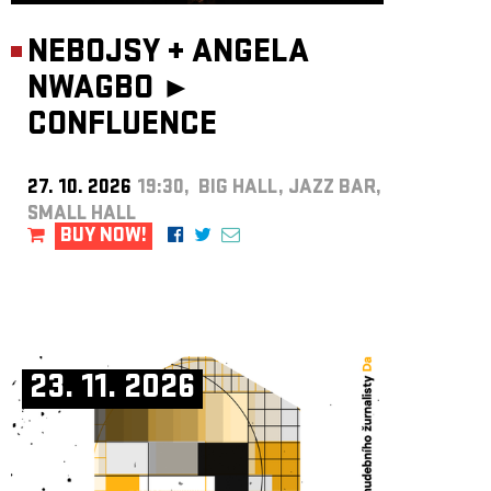
NEBOJSY
+
ANGELA
NWAGBO ►
CONFLUENCE
27. 10. 2026
19:30, BIG HALL, JAZZ BAR,
SMALL HALL
BUY NOW!
23. 11. 2026