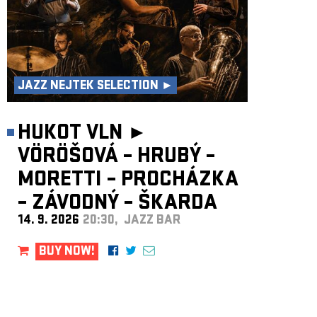
JAZZ NEJTEK SELECTION ►
HUKOT VLN ►
VÖRÖŠOVÁ – HRUBÝ –
MORETTI – PROCHÁZKA
– ZÁVODNÝ – ŠKARDA
14. 9. 2026
20:30, JAZZ BAR
BUY NOW!