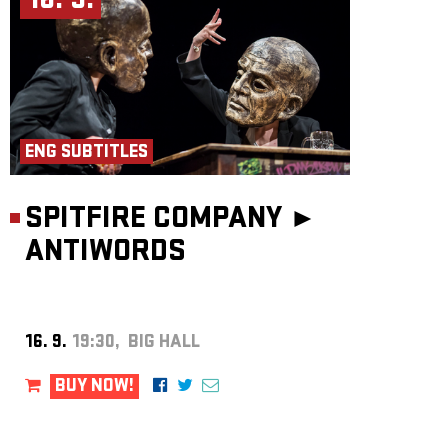
16. 9.
ENG SUBTITLES
SPITFIRE COMPANY ►
ANTIWORDS
16. 9.
19:30, BIG HALL
BUY NOW!