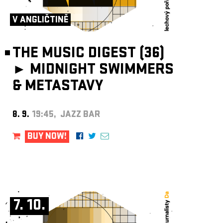
ARCHIVE
V ANGLIČTINĚ
NEWSLETT
THE MUSIC DIGEST (36)
►
MIDNIGHT SWIMMERS
& METASTAVY
8. 9.
19:45, JAZZ BAR
BUY NOW!
7. 10.