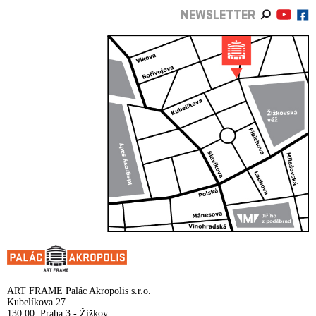
NEWSLETTER
ART FRAME Palác Akropolis s.r.o.
Kubelíkova 27
130 00, Praha 3 - Žižkov