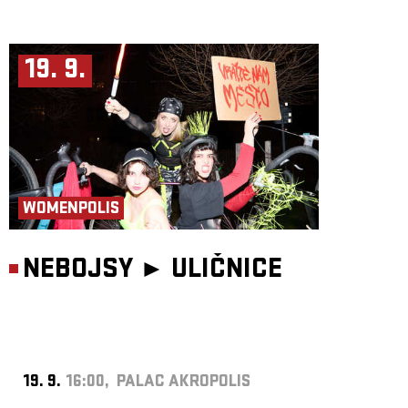
19. 9.
WOMENPOLIS
NEBOJSY ►
ULIČNICE
19. 9.
16:00, PALAC AKROPOLIS