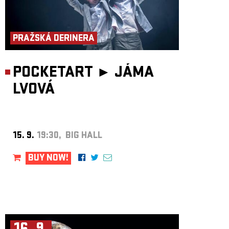
PRAŽSKÁ DERINERA
POCKETART ►
JÁMA
LVOVÁ
15. 9.
19:30, BIG HALL
BUY NOW!