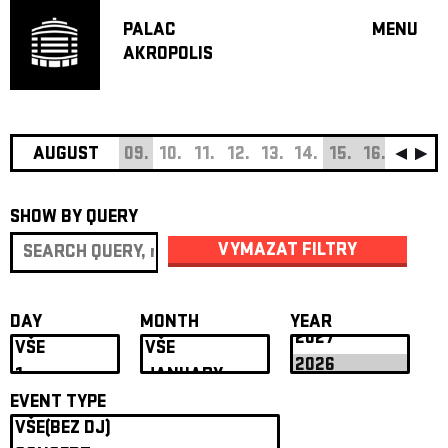
PALAC
MENU
AKROPOLIS
PROGRA
BIG HALL
SMALL H
JAZZ BA
AUGUST
09.
10.
11.
12.
13.
14.
15.
16.
17.
18
RECOMM
SHOW BY QUERY
MUSIC
THEATRE
VYMAZAT FILTRY
OFF PR
VOUCHERS
DAY
MONTH
YEAR
ABOUT AKR
PROJECTS
PATRON CL
EVENT TYPE
CONTACTS