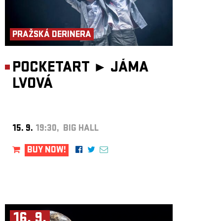
PRAŽSKÁ DERINERA
POCKETART ►
JÁMA
LVOVÁ
15. 9.
19:30, BIG HALL
BUY NOW!
16. 9.