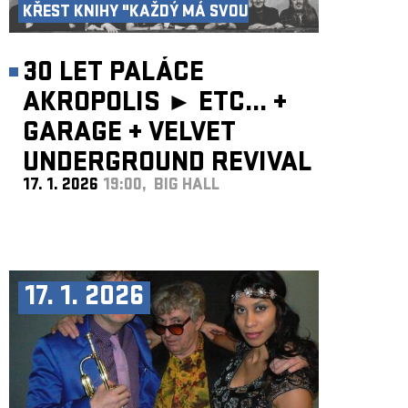
KŘEST KNIHY "KAŽDÝ MÁ SVOU
AKROPOLI"
30 LET PALÁCE
AKROPOLIS ►
ETC...
+
GARAGE
+
VELVET
UNDERGROUND REVIVAL
17. 1. 2026
19:00, BIG HALL
BAND
17. 1. 2026