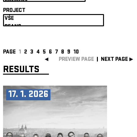
ARCHIVE
PROJECT
NEWSLETT
PAGE
1
2
3
4
5
6
7
8
9
10
PREVIEW PAGE
NEXT PAGE
RESULTS
17. 1. 2026