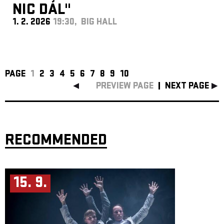
NIC DÁL"
1. 2. 2026
19:30, BIG HALL
PAGE
1
2
3
4
5
6
7
8
9
10
PREVIEW PAGE
NEXT PAGE
RECOMMENDED
15. 9.