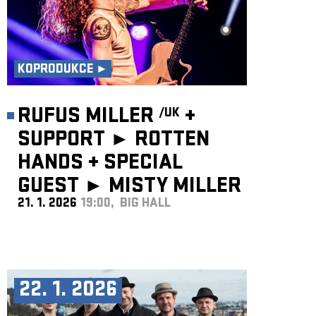
KOPRODUKCE ►
RUFUS MILLER
+
/UK
SUPPORT ► ROTTEN
HANDS
+
SPECIAL
GUEST ►
MISTY MILLER
21. 1. 2026
19:00, BIG HALL
/UK
22. 1. 2026