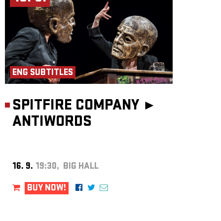
ENG SUBTITLES
SPITFIRE COMPANY ►
ANTIWORDS
16. 9.
19:30, BIG HALL
BUY NOW!