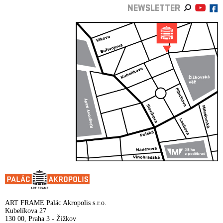
NEWSLETTER
ART FRAME Palác Akropolis s.r.o.
Kubelíkova 27
130 00, Praha 3 - Žižkov