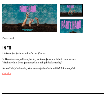
ARCHIVE
NEWSLETT
Parte Hard
INFO
Umřeme jen jednou, tak ať to stojí za to!
V životě máme jedinou jistotu, ve které jsme si všichni rovni – smrt.
Všichni víme, že to jednou přijde, tak jaképak strachy?
No co! Vždyť až umřu, už o tom stejně nebudu vědět! Tak o co jde?
číst více
Možná nás děsí, že často přichází jako ten nezdvořilý host, kterému
chceme narovinu říct „No to musíš počkat, já to ještě nemám nachystaný,
řeklo se až ve dvanáct!
Ale co když ten nezdvořák navíc odpoví: „Jé, pardon, já si spletl dveře.
Kde že tu bydlí váš tatínek?
… maminka, babička, dědeček, dcera, syn…
A co dál? Dál musí být a bude. Pak se všichni sejdeme v jedný hospodě a
společně zavzpomínáme. Nebo na jedný velký party?