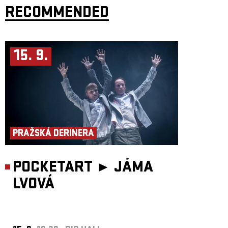
RECOMMENDED
Tak to pojď s Nebojsami pořádně zapít! Živijó smrti, dokud jsme ještě
všichni naživu! Pro ty, co už tu s námi nejsou. Parte Hard!
Autorské představení na pomezí divadla, koncertu a inscenované oslavy
Parte hard vytváří prostor pro bezpečné sdílení bolesti a hledá smíření
tam, kde pomůže jen čas. S citem, empatií, humorem i hudbou vrací smrt
15. 9.
zpět do života; ne jako konec, ale jako proměnu, jako příležitost
k blízkosti, péči a porozumění.
Nebojsy, Johana, Kristýna a Tereza, vás zvou na oslavu života a smrti,
která vznikla na základě jejich vlastních zkušeností se ztrátou blízkého.
V rámci svých osobních výpovědí promlouvají o tom, co je ve
společnosti tabu. Smrt a proces umírání není jen melancholie z knih, je to
péče, únava, beznaděj, zařizování, papíry. A k tomu všemu často ani
nevíme, kde si říct o pomoc.
Odvykli jsme si být v přímém kontaktu se smrtí a možná si myslíme, že
když zavřeme oči, nepřijde. Nebojsy se jí ale podívají přímo do tváře –
PRAŽSKÁ DERINERA
ne s pláčem, ale pořádnou dávkou odhodlání a otázkou na rtech: Může
být smrt důvodem k oslavě?
Dresscode: barvičky a flitry
Délka: 60 minut
POCKETART ►
JÁMA
TW: témata smrti a umírání
Vhodné pro všechny od 13 let.
LVOVÁ
Koncept, produkce: Nebojsy
Performance: Tereza Holubová,
Johana Kyselková, Kristýna Štarhová a Ondřej Báča
Scénář: kolektiv
Režie: Viktorie Vášová
Pohybová spolupráce: Linda Caridad Fernandez Saez
Hudba a zvukový design: Ondřej Báča