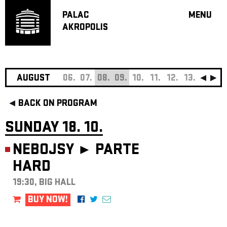
PALAC
MENU
AKROPOLIS
PROGRA
BIG HALL
SMALL H
JAZZ BA
AUGUST
06.
07.
08.
09.
10.
11.
12.
13.
14.
15
RECOMM
BACK ON PROGRAM
MUSIC
THEATRE
SUNDAY 18. 10.
OFF PR
NEBOJSY ►
PARTE
VOUCHERS
HARD
ABOUT AKR
PROJECTS
19:30, BIG HALL
PATRON CL
BUY NOW!
CONTACTS