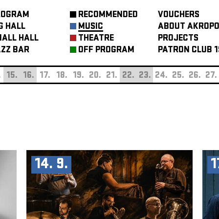
ROGRAM
RECOMMENDED
VOUCHERS
G HALL
MUSIC
ABOUT AKROPO
ALL HALL
THEATRE
PROJECTS
ZZ BAR
OFF PROGRAM
PATRON CLUB 1
.
15.
16.
17.
18.
19.
20.
21.
22.
23.
24.
25.
26.
27.
14. 9.
1