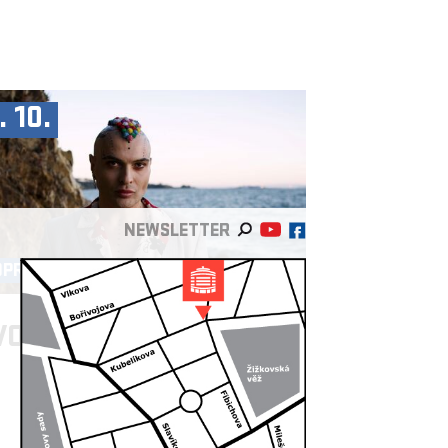
. 10.
NEWSLETTER
OPRODUKCE ►
VO DIMČEV
/BG