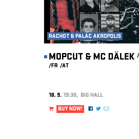
RACHOT & PALÁC AKROPOLIS
MOPCUT & MC DÄLEK
/FR
/AT
18. 9.
19:30, BIG HALL
BUY NOW!