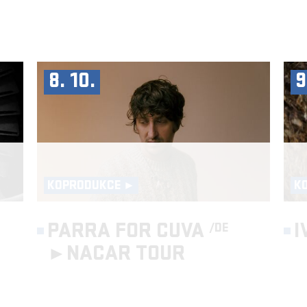
8. 10.
9
KOPRODUKCE ►
K
PARRA FOR CUVA
I
/DE
►
NACAR TOUR