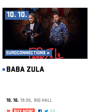
10. 10.
EUROCONNECTIONS ►
BABA ZULA
10. 10.
19:30, BIG HALL
BUY NOW!