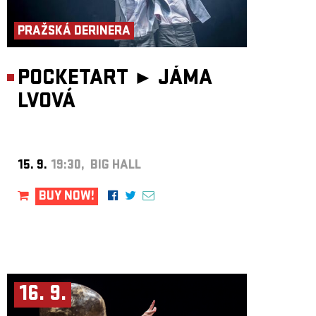
ARCHIVE
PRAŽSKÁ DERINERA
NEWSLETT
POCKETART ►
JÁMA
LVOVÁ
15. 9.
19:30, BIG HALL
BUY NOW!
16. 9.