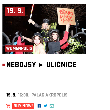
19. 9.
WOMENPOLIS
NEBOJSY ►
ULIČNICE
19. 9.
16:00, PALAC AKROPOLIS
BUY NOW!