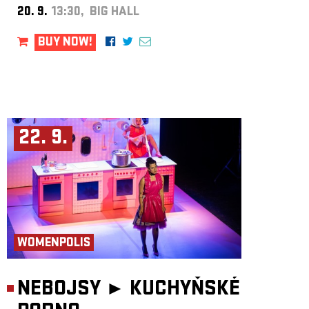
20. 9.
13:30, BIG HALL
BUY NOW!
22. 9.
WOMENPOLIS
NEBOJSY ►
KUCHYŇSKÉ