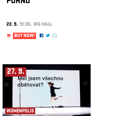
PORNO
22. 9.
19:30, BIG HALL
BUY NOW!
27. 9.
WOMENPOLIS