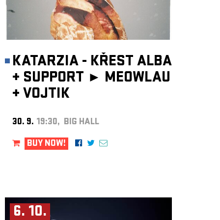
KATARZIA - KŘEST ALBA
+
SUPPORT ►
MEOWLAU
+
VOJTIK
30. 9.
19:30, BIG HALL
BUY NOW!
6. 10.