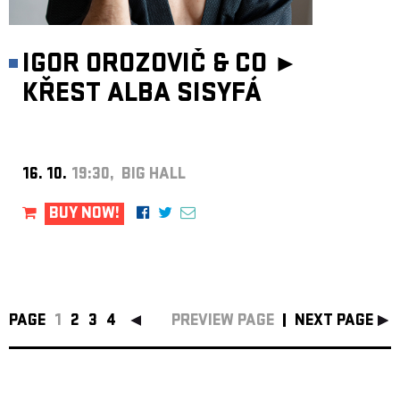
IGOR OROZOVIČ & CO ►
KŘEST ALBA SISYFÁ
16. 10.
19:30, BIG HALL
BUY NOW!
PAGE
1
2
3
4
PREVIEW PAGE
NEXT PAGE