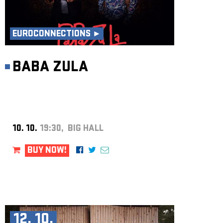
EUROCONNECTIONS ►
BABA ZULA
10. 10.
19:30, BIG HALL
BUY NOW!
12. 10.