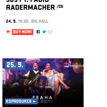
505 FT. FABIO
RADERMACHER
/DE
24. 9.
19:30, BIG HALL
BUY NOW!
25. 9.
KOPRODUKCE ►