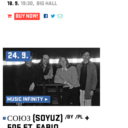
18. 9.
19:30, BIG HALL
BUY NOW!
24. 9.
MUSIC INFINITY ►
СОЮЗ (SOYUZ)
+
/BY
/PL