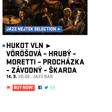
JAZZ NEJTEK SELECTION ►
HUKOT VLN ►
VÖRÖŠOVÁ – HRUBÝ –
MORETTI – PROCHÁZKA
– ZÁVODNÝ – ŠKARDA
14. 9.
20:30, JAZZ BAR
BUY NOW!