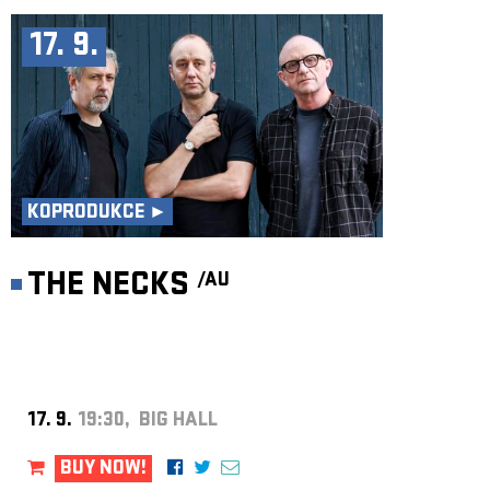
17. 9.
KOPRODUKCE ►
THE NECKS
/AU
17. 9.
19:30, BIG HALL
BUY NOW!