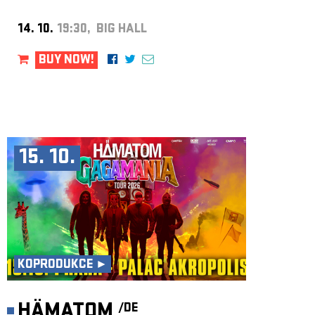
14. 10.
19:30, BIG HALL
BUY NOW!
15. 10.
KOPRODUKCE ►
HÄMATOM
/DE