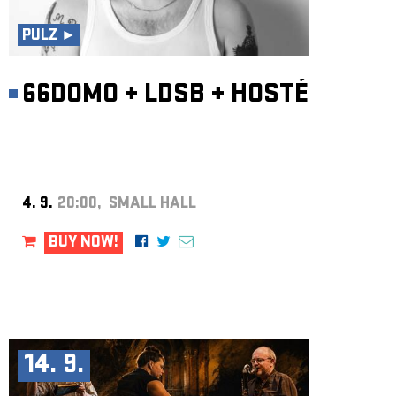
ARCHIVE
PULZ ►
NEWSLETT
66DOMO
+
LDSB
+
HOSTÉ
4. 9.
20:00, SMALL HALL
BUY NOW!
14. 9.