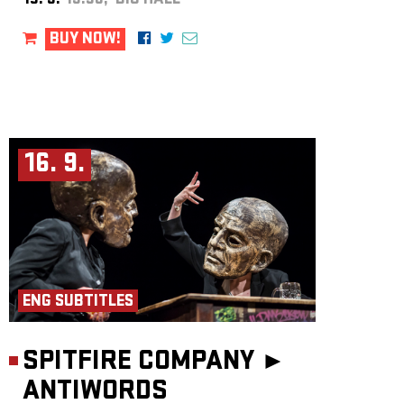
15. 9.
19:30, BIG HALL
BUY NOW!
16. 9.
ENG SUBTITLES
SPITFIRE COMPANY ►
ANTIWORDS