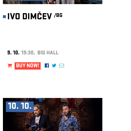
IVO DIMČEV
/BG
9. 10.
19:30, BIG HALL
BUY NOW!
10. 10.