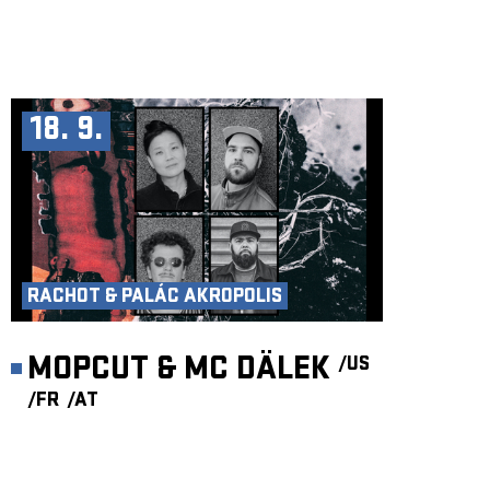
18. 9.
RACHOT & PALÁC AKROPOLIS
MOPCUT & MC DÄLEK
/US
/FR
/AT