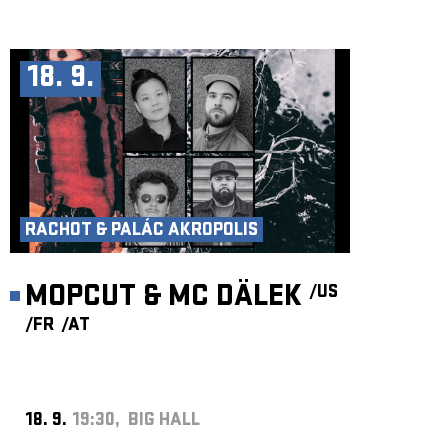
18. 9.
RACHOT & PALÁC AKROPOLIS
MOPCUT & MC DÄLEK
/US
/FR
/AT
18. 9.
19:30, BIG HALL