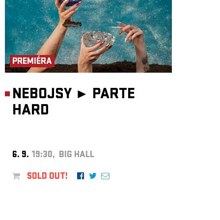
PREMIÉRA
NEBOJSY ►
PARTE
HARD
6. 9.
19:30, BIG HALL
SOLD OUT!