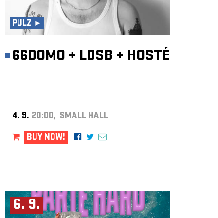
ARCHIVE
NEWSLETT
PULZ ►
66DOMO
+
LDSB
+
HOSTÉ
4. 9.
20:00, SMALL HALL
BUY NOW!
6. 9.