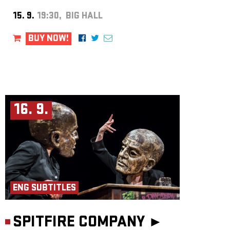
15. 9.
19:30, BIG HALL
BUY NOW!
16. 9.
ENG SUBTITLES
SPITFIRE COMPANY ►