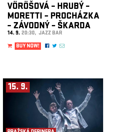
VÖRÖŠOVÁ – HRUBÝ –
MORETTI – PROCHÁZKA
– ZÁVODNÝ – ŠKARDA
14. 9.
20:30, JAZZ BAR
BUY NOW!
15. 9.