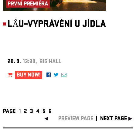
PRVNÍ PREMIÉRA
LẨU–VYPRÁVĚNÍ U JÍDLA
20. 9.
13:30, BIG HALL
BUY NOW!
PAGE
1
2
3
4
5
6
PREVIEW PAGE
NEXT PAGE