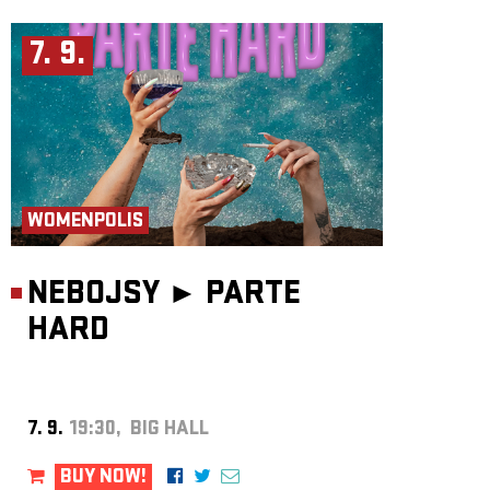
7. 9.
WOMENPOLIS
NEBOJSY ►
PARTE
HARD
7. 9.
19:30, BIG HALL
BUY NOW!