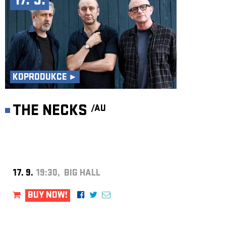
17. 9.
KOPRODUKCE ►
THE NECKS
/AU
17. 9.
19:30, BIG HALL
BUY NOW!