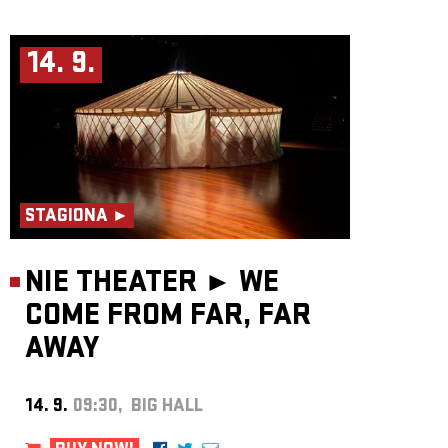
14. 9.
STAGIONA ►
NIE THEATER ►
WE
COME FROM FAR, FAR
AWAY
14. 9.
09:30, BIG HALL