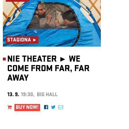
STAGIONA ►
NIE THEATER ►
WE
COME FROM FAR, FAR
AWAY
13. 9.
19:30, BIG HALL
BUY NOW!