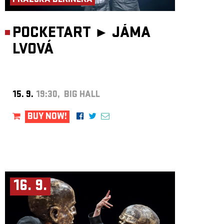
PRAŽSKÁ DERINERA
POCKETART ►
JÁMA
LVOVÁ
15. 9.
19:30, BIG HALL
BUY NOW!
16. 9.