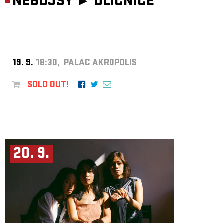
NEBOJSY ►
ULIČNICE
19. 9.
18:30, PALAC AKROPOLIS
SOLD OUT!
20. 9.