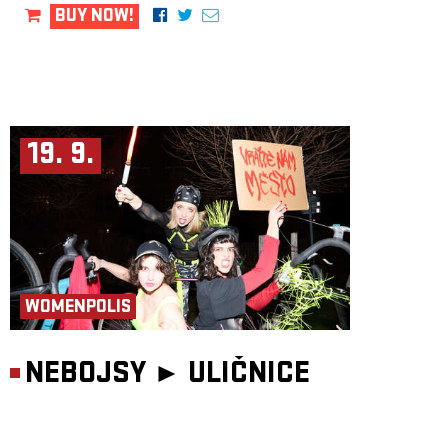
BUY NOW!
19. 9.
WOMENPOLIS
NEBOJSY ►
ULIČNICE