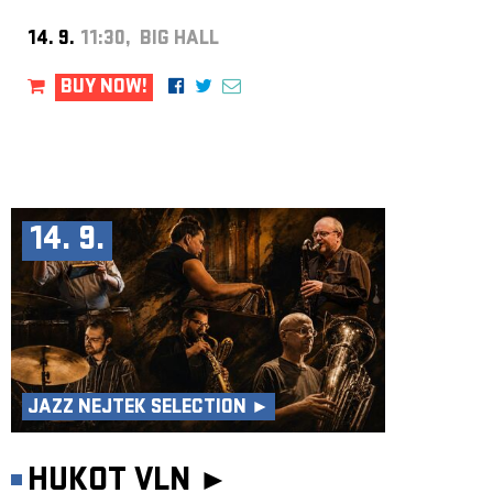
14. 9.
11:30, BIG HALL
BUY NOW!
14. 9.
JAZZ NEJTEK SELECTION ►
HUKOT VLN ►