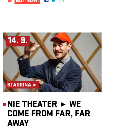
BUY NOW!
14. 9.
STAGIONA ►
NIE THEATER ►
WE
COME FROM FAR, FAR
AWAY