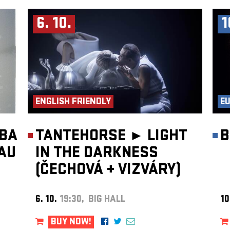
6. 10.
1
ENGLISH FRIENDLY
E
LBA
TANTEHORSE ►
LIGHT
B
AU
IN THE DARKNESS
(ČECHOVÁ
+
VIZVÁRY)
6. 10.
19:30, BIG HALL
10
BUY NOW!