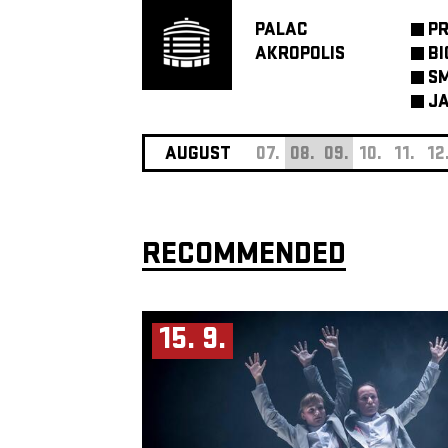
PALAC
P
AKROPOLIS
BI
SM
JA
AUGUST
07.
08.
09.
10.
11.
12
RECOMMENDED
15. 9.