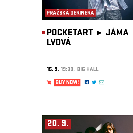
PRAŽSKÁ DERINERA
POCKETART ►
JÁMA
LVOVÁ
15. 9.
19:30, BIG HALL
BUY NOW!
20. 9.