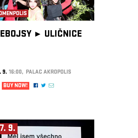
OMENPOLIS
EBOJSY ►
ULIČNICE
. 9.
16:00, PALAC AKROPOLIS
BUY NOW!
7. 9.