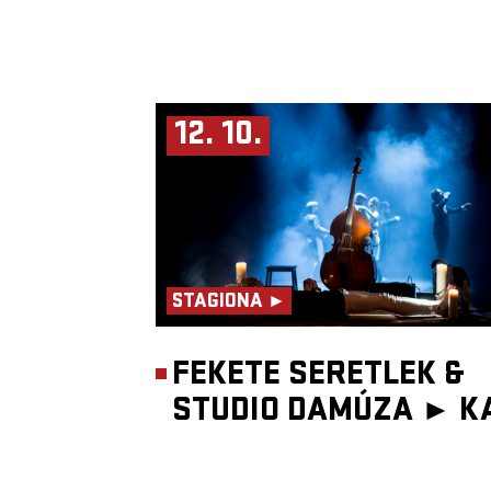
12. 10.
STAGIONA ►
FEKETE SERETLEK &
STUDIO DAMÚZA ►
K