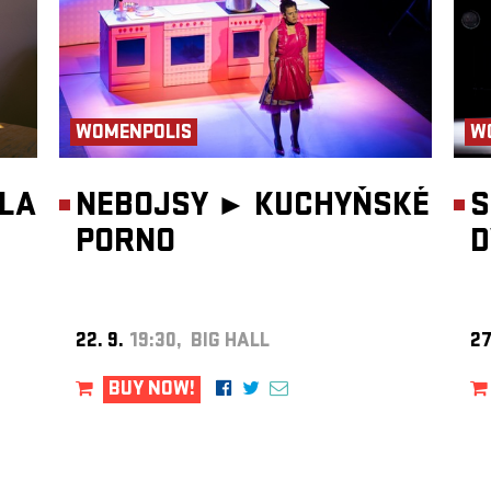
WOMENPOLIS
W
DLA
NEBOJSY ►
KUCHYŇSKÉ
S
PORNO
D
22. 9.
19:30, BIG HALL
27
BUY NOW!