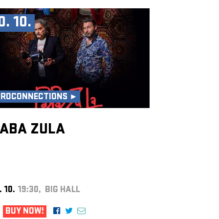
0. 10.
UROCONNECTIONS ►
ABA ZULA
. 10.
19:30, BIG HALL
BUY NOW!