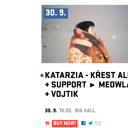
30. 9.
KATARZIA - KŘEST A
+
SUPPORT ►
MEOWL
+
VOJTIK
30. 9.
19:30, BIG HALL
BUY NOW!