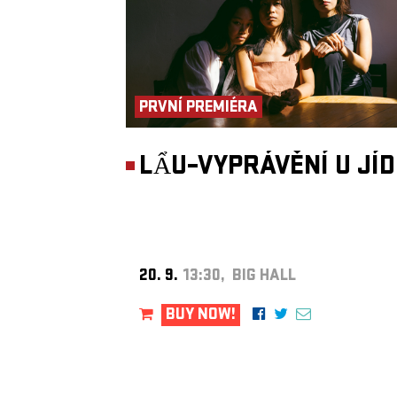
PRVNÍ PREMIÉRA
LẨU–VYPRÁVĚNÍ U JÍ
20. 9.
13:30, BIG HALL
BUY NOW!