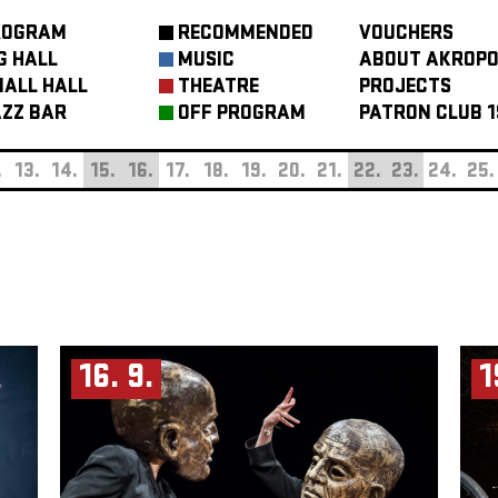
ROGRAM
RECOMMENDED
VOUCHERS
G HALL
MUSIC
ABOUT AKROPO
ALL HALL
THEATRE
PROJECTS
ZZ BAR
OFF PROGRAM
PATRON CLUB 1
.
13.
14.
15.
16.
17.
18.
19.
20.
21.
22.
23.
24.
25.
16. 9.
1