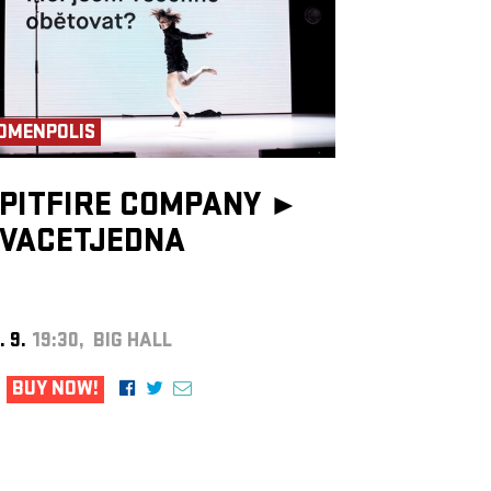
OMENPOLIS
PITFIRE COMPANY ►
VACETJEDNA
. 9.
19:30, BIG HALL
BUY NOW!