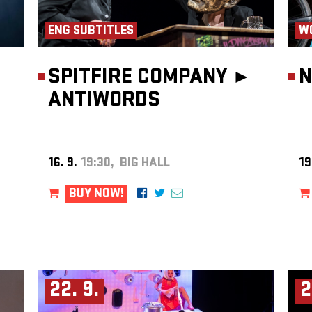
ENG SUBTITLES
W
SPITFIRE COMPANY ►
N
ANTIWORDS
16. 9.
19:30, BIG HALL
19
BUY NOW!
22. 9.
2