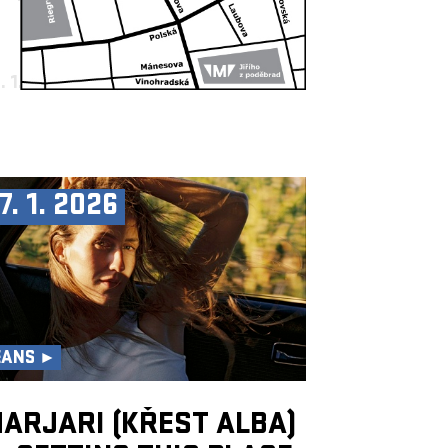
. 1. 2026
10:30, BIG HALL
7. 1. 2026
EANS ►
ARJARI (KŘEST ALBA)