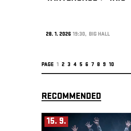
28. 1. 2026
19:30, BIG HALL
PAGE
1
2
3
4
5
6
7
8
9
10
RECOMMENDED
15. 9.