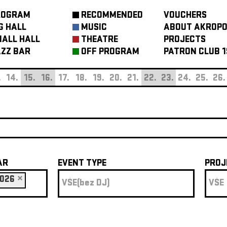
ROGRAM
RECOMMENDED
VOUCHERS
G HALL
MUSIC
ABOUT AKROPO
ALL HALL
THEATRE
PROJECTS
ZZ BAR
OFF PROGRAM
PATRON CLUB 1
.
14.
15.
16.
17.
18.
19.
20.
21.
22.
23.
24.
25.
26.
AR
EVENT TYPE
PROJ
026