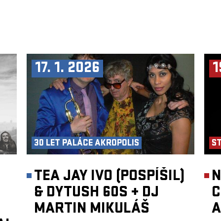
17. 1. 2026
1
30 LET PALÁCE AKROPOLIS
S
TEA JAY IVO (POSPÍŠIL)
N
& DYTUSH 60S
+
DJ
C
MARTIN MIKULÁŠ
A