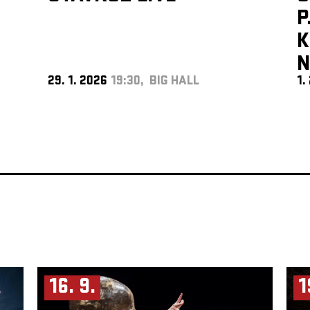
P
K
N
29. 1. 2026
19:30, BIG HALL
1.
16. 9.
1