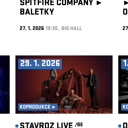
SPITFIRE COMPANY ►
BALETKY
O
27. 1. 2026
19:30, BIG HALL
27
29. 1. 2026
1
KOPRODUKCE ►
K
STAVROZ LIVE
O
/BE