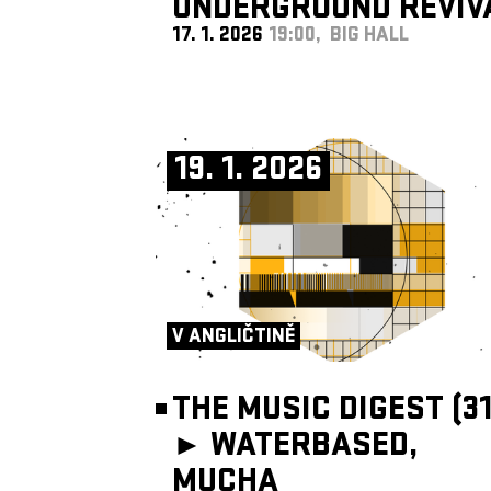
UNDERGROUND REVIV
17. 1. 2026
19:00, BIG HALL
BAND
19. 1. 2026
V ANGLIČTINĚ
THE MUSIC DIGEST (31
►
WATERBASED,
MUCHA