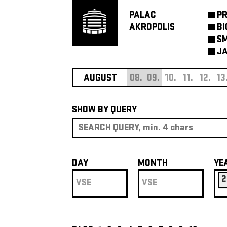
PALAC
P
AKROPOLIS
BI
SM
JA
AUGUST
08.
09.
10.
11.
12.
13
SHOW BY QUERY
DAY
MONTH
YE
2