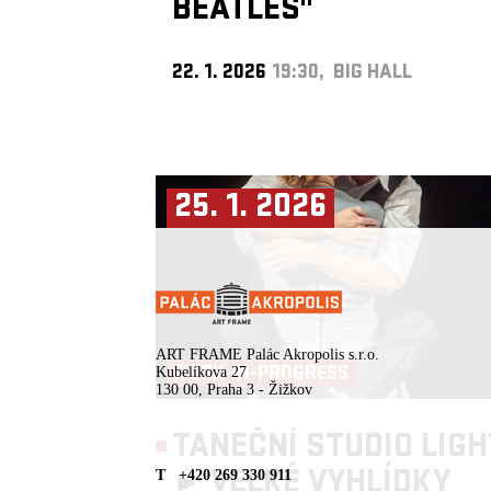
BEATLES"
22. 1. 2026
19:30, BIG HALL
25. 1. 2026
ART FRAME Palác Akropolis s.r.o.
WORK-IN-PROGRESS
Kubelíkova 27
130 00, Praha 3 - Žižkov
TANEČNÍ STUDIO LIGH
►
VELKÉ VYHLÍDKY
T +420 269 330 911