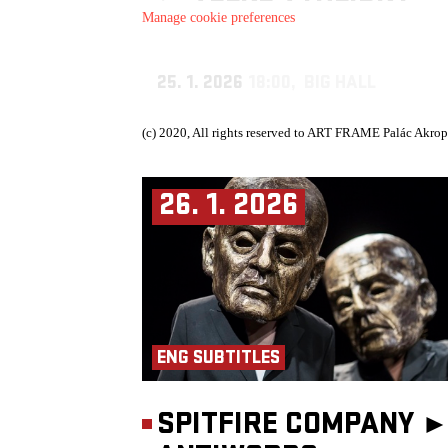
Manage cookie preferences
25. 1. 2026
18:00, BIG HALL
(c) 2020, All rights reserved to ART FRAME Palác Akrop
26. 1. 2026
ENG SUBTITLES
SPITFIRE COMPANY 