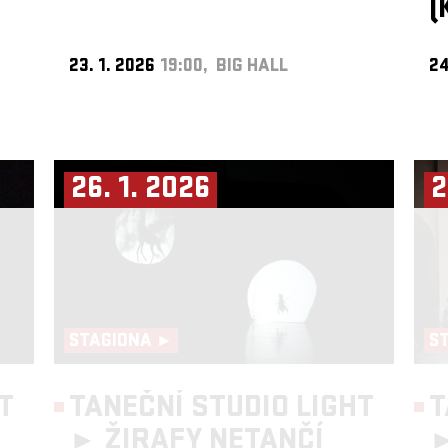
(
23. 1. 2026
19:00, BIG HALL
24
26. 1. 2026
2
STAGIONA ►
S
T
TANEČNÍ STUDIO LIGHT
T
►
ŽIRAFY NETANČÍ