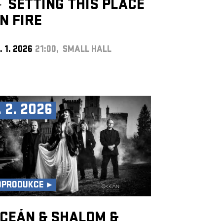
►
SETTING THIS PLACE
N FIRE
. 1. 2026
21:00, SMALL HALL
. 2. 2026
OPRODUKCE ►
CEÁN & SHALOM &