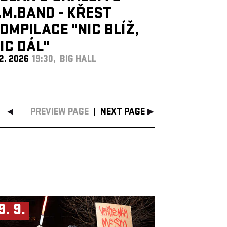
.M.BAND - KŘEST
OMPILACE "NIC BLÍŽ,
IC DÁL"
 2. 2026
19:30, BIG HALL
PREVIEW PAGE
NEXT PAGE
9. 9.