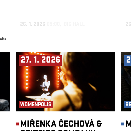
26. 1. 2026
09:00, BIG HALL
26
olis.
27. 1. 2026
2
WOMENPOLIS
B
►
MIŘENKA ČECHOVÁ &
M