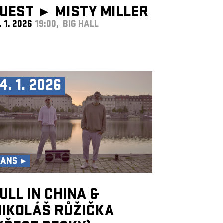
UEST ►
MISTY MILLER
. 1. 2026
19:00, BIG HALL
UK
4. 1. 2026
EANS ►
ULL IN CHINA &
IKOLÁŠ RŮŽIČKA