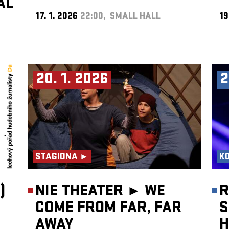
AL
17. 1. 2026
22:00, SMALL HALL
19
20. 1. 2026
2
STAGIONA ►
K
)
NIE THEATER ►
WE
R
COME FROM FAR, FAR
S
AWAY