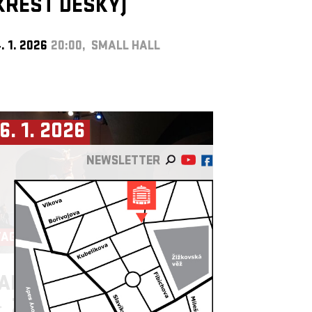
KŘEST DESKY)
. 1. 2026
20:00, SMALL HALL
6. 1. 2026
NEWSLETTER
TAGIONA ►
ANEČNÍ STUDIO LIGHT
►
ŽIRAFY NETANČÍ