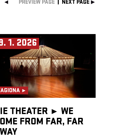
PREVIEW PAGE
NEXT PAGE
9. 1. 2026
TAGIONA ►
IE THEATER ►
WE
OME FROM FAR, FAR
WAY