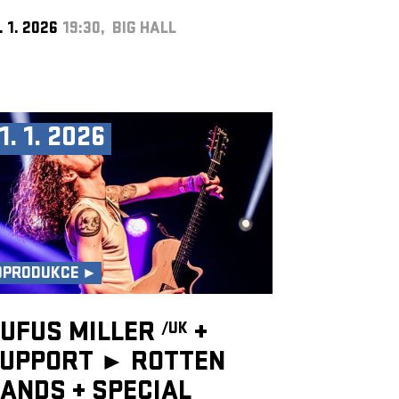
. 1. 2026
19:30, BIG HALL
1. 1. 2026
OPRODUKCE ►
UFUS MILLER
+
/UK
UPPORT ► ROTTEN
HANDS
+
SPECIAL