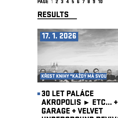
PAGE
1
2
3
4
5
6
7
8
9
10
RESULTS
17. 1. 2026
KŘEST KNIHY "KAŽDÝ MÁ SVOU
AKROPOLI"
30 LET PALÁCE
AKROPOLIS ►
ETC...
+
GARAGE
+
VELVET