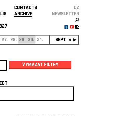
CONTACTS
CZ
LIS
ARCHIVE
NEWSLETTER
927
27.
28.
29.
30.
31.
SEPTEMBER
01.
02.
03.
0
VYMAZAT FILTRY
ECT