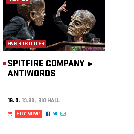
ENG SUBTITLES
SPITFIRE COMPANY ►
ANTIWORDS
16. 9.
19:30, BIG HALL
BUY NOW!