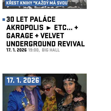
KŘEST KNIHY "KAŽDÝ MÁ SVOU
AKROPOLI"
30 LET PALÁCE
AKROPOLIS ►
ETC...
+
GARAGE
+
VELVET
UNDERGROUND REVIVAL
17. 1. 2026
19:00, BIG HALL
BAND
17. 1. 2026