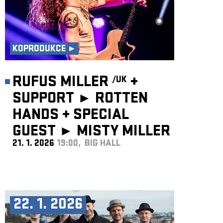
KOPRODUKCE ►
RUFUS MILLER
+
/UK
SUPPORT ► ROTTEN
HANDS
+
SPECIAL
GUEST ►
MISTY MILLER
21. 1. 2026
19:00, BIG HALL
/UK
22. 1. 2026