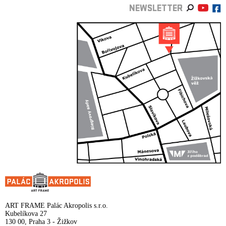
NEWSLETTER
ART FRAME Palác Akropolis s.r.o.
Kubelíkova 27
130 00, Praha 3 - Žižkov