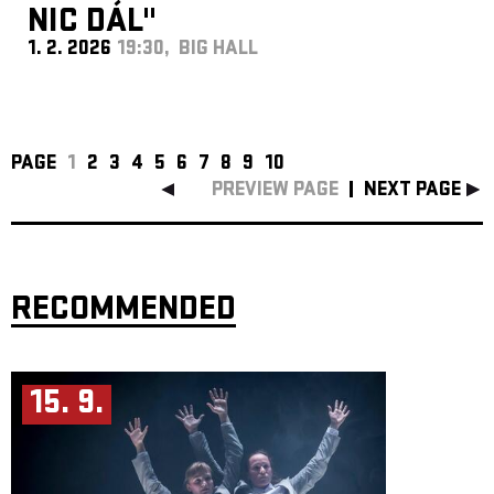
NIC DÁL"
1. 2. 2026
19:30, BIG HALL
PAGE
1
2
3
4
5
6
7
8
9
10
PREVIEW PAGE
NEXT PAGE
RECOMMENDED
15. 9.