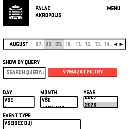
PALAC
MENU
AKROPOLIS
PROGRA
BIG HALL
SMALL H
JAZZ BA
AUGUST
07.
08.
09.
10.
11.
12.
13.
14.
15.
16
RECOMM
SHOW BY QUERY
MUSIC
THEATRE
VYMAZAT FILTRY
OFF PR
VOUCHERS
DAY
MONTH
YEAR
ABOUT AKR
PROJECTS
PATRON CL
EVENT TYPE
CONTACTS