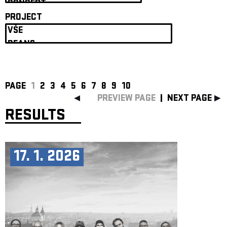
ARCHIVE
PROJECT
NEWSLETT
PAGE
1
2
3
4
5
6
7
8
9
10
PREVIEW PAGE
NEXT PAGE
RESULTS
17. 1. 2026