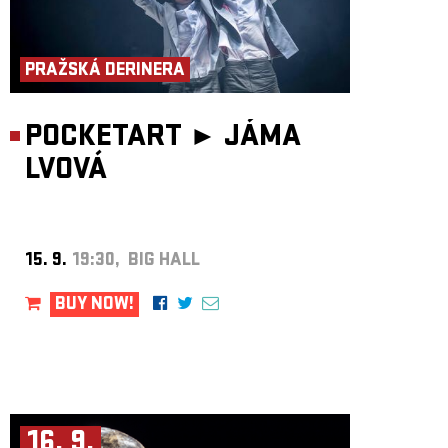
PRAŽSKÁ DERINERA
POCKETART ►
JÁMA
LVOVÁ
15. 9.
19:30, BIG HALL
BUY NOW!
16. 9.