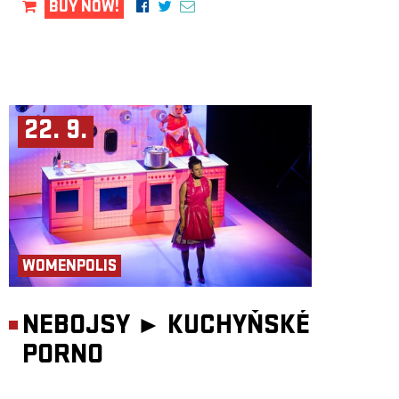
BUY NOW!
22. 9.
WOMENPOLIS
NEBOJSY ►
KUCHYŇSKÉ
PORNO