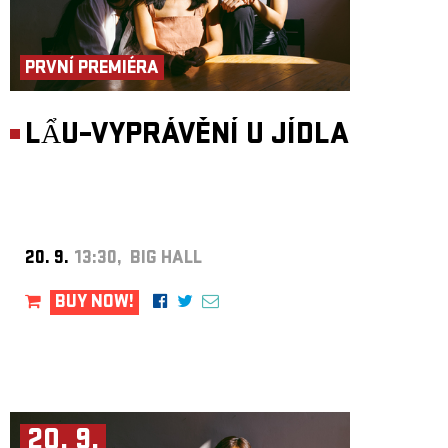
PRVNÍ PREMIÉRA
LẨU–VYPRÁVĚNÍ U JÍDLA
20. 9.
13:30, BIG HALL
BUY NOW!
20. 9.