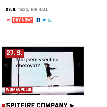
22. 9.
19:30, BIG HALL
BUY NOW!
27. 9.
WOMENPOLIS
SPITFIRE COMPANY ►