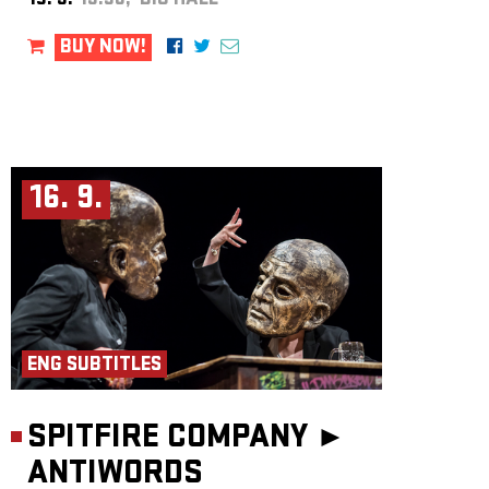
15. 9.
19:30, BIG HALL
BUY NOW!
16. 9.
ENG SUBTITLES
SPITFIRE COMPANY ►
ANTIWORDS