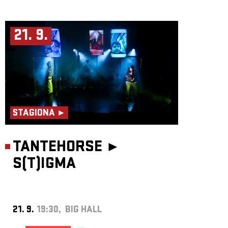
21. 9.
STAGIONA ►
TANTEHORSE ►
S(T)IGMA
21. 9.
19:30, BIG HALL