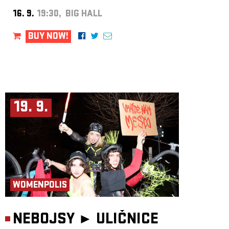
16. 9.
19:30, BIG HALL
BUY NOW!
19. 9.
WOMENPOLIS
NEBOJSY ►
ULIČNICE