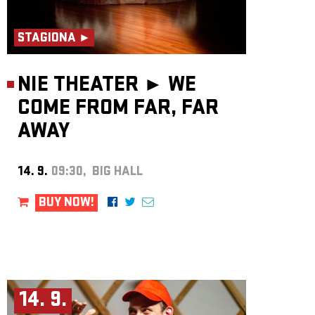
STAGIONA ►
NIE THEATER ►
WE
COME FROM FAR, FAR
AWAY
14. 9.
09:30, BIG HALL
BUY NOW!
14. 9.