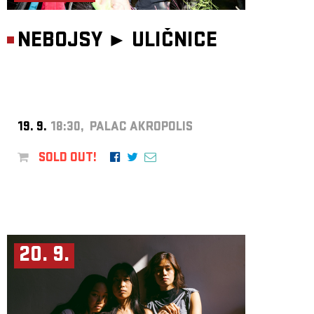
NEBOJSY ►
ULIČNICE
19. 9.
18:30, PALAC AKROPOLIS
SOLD OUT!
20. 9.