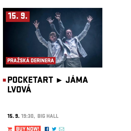
15. 9.
PRAŽSKÁ DERINERA
POCKETART ►
JÁMA
LVOVÁ
15. 9.
19:30, BIG HALL
BUY NOW!