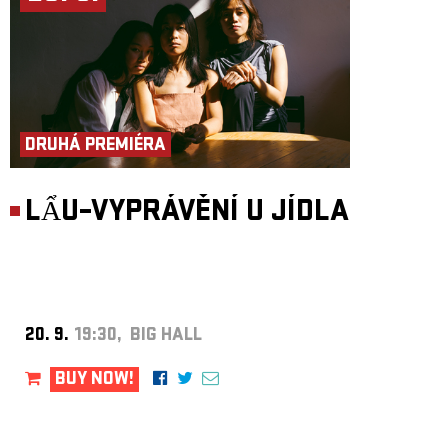
DRUHÁ PREMIÉRA
LẨU–VYPRÁVĚNÍ U JÍDLA
20. 9.
19:30, BIG HALL
BUY NOW!