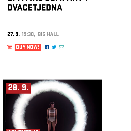
DVACETJEDNA
27. 9.
19:30, BIG HALL
BUY NOW!
28. 9.