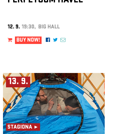
PERPETUUM HAVEL
12. 9.
19:30, BIG HALL
BUY NOW!
13. 9.
STAGIONA ►