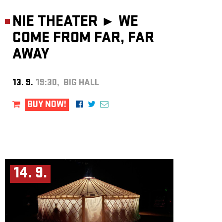
NIE THEATER ►
WE
COME FROM FAR, FAR
AWAY
13. 9.
19:30, BIG HALL
BUY NOW!
14. 9.