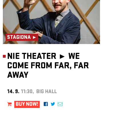
STAGIONA ►
NIE THEATER ►
WE
COME FROM FAR, FAR
AWAY
14. 9.
11:30, BIG HALL
BUY NOW!