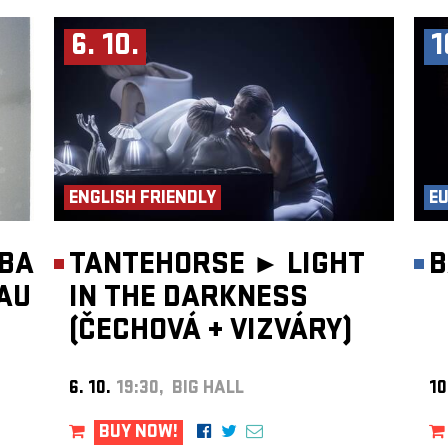
6. 10.
1
ENGLISH FRIENDLY
E
LBA
TANTEHORSE ►
LIGHT
B
AU
IN THE DARKNESS
(ČECHOVÁ
+
VIZVÁRY)
6. 10.
19:30, BIG HALL
10
BUY NOW!