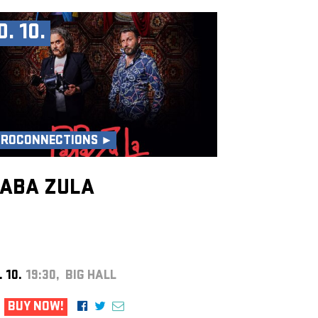
0. 10.
UROCONNECTIONS ►
ABA ZULA
. 10.
19:30, BIG HALL
BUY NOW!