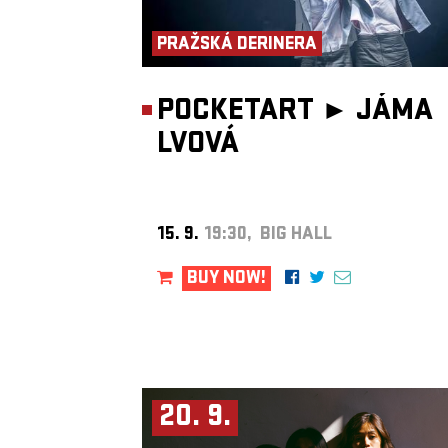
PRAŽSKÁ DERINERA
POCKETART ►
JÁMA
LVOVÁ
15. 9.
19:30, BIG HALL
BUY NOW!
20. 9.