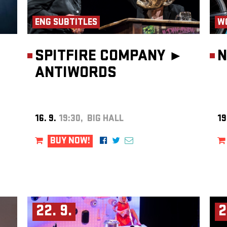
ENG SUBTITLES
W
SPITFIRE COMPANY ►
N
ANTIWORDS
16. 9.
19:30, BIG HALL
19
BUY NOW!
22. 9.
2