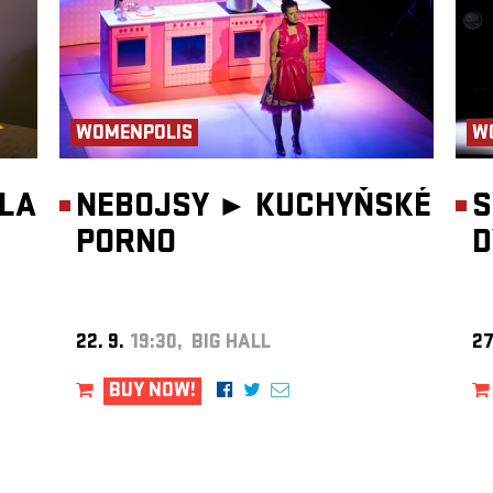
WOMENPOLIS
W
DLA
NEBOJSY ►
KUCHYŇSKÉ
S
PORNO
D
22. 9.
19:30, BIG HALL
27
BUY NOW!