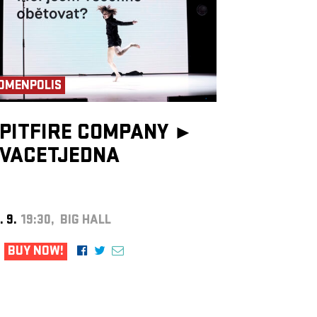
OMENPOLIS
PITFIRE COMPANY ►
VACETJEDNA
. 9.
19:30, BIG HALL
BUY NOW!