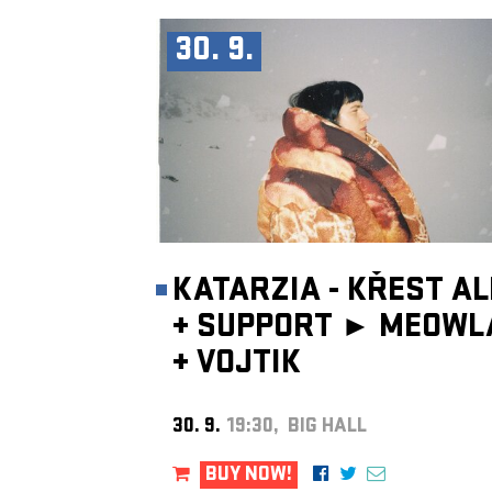
30. 9.
KATARZIA - KŘEST A
+
SUPPORT ►
MEOWL
+
VOJTIK
30. 9.
19:30, BIG HALL
BUY NOW!