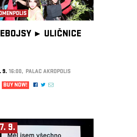
OMENPOLIS
EBOJSY ►
ULIČNICE
. 9.
16:00, PALAC AKROPOLIS
BUY NOW!
7. 9.