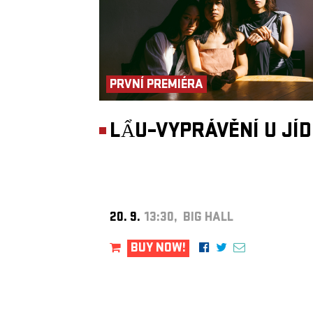
PRVNÍ PREMIÉRA
LẨU–VYPRÁVĚNÍ U JÍ
20. 9.
13:30, BIG HALL
BUY NOW!