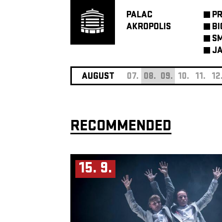
PALAC
P
AKROPOLIS
BI
SM
JA
AUGUST
07.
08.
09.
10.
11.
12
RECOMMENDED
15. 9.