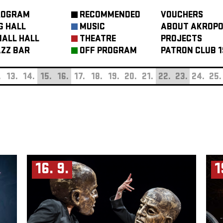
ROGRAM
RECOMMENDED
VOUCHERS
G HALL
MUSIC
ABOUT AKROPO
ALL HALL
THEATRE
PROJECTS
ZZ BAR
OFF PROGRAM
PATRON CLUB 1
.
13.
14.
15.
16.
17.
18.
19.
20.
21.
22.
23.
24.
25.
16. 9.
1