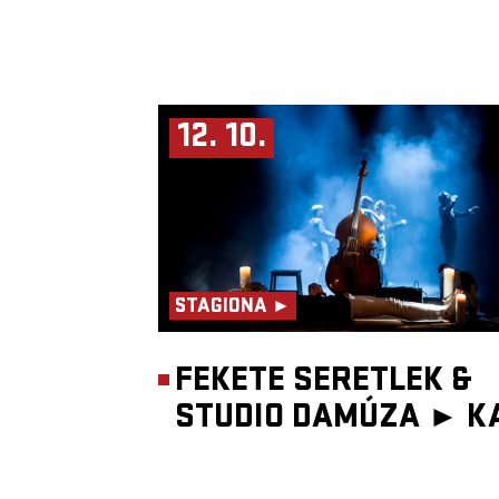
12. 10.
STAGIONA ►
FEKETE SERETLEK &
STUDIO DAMÚZA ►
K