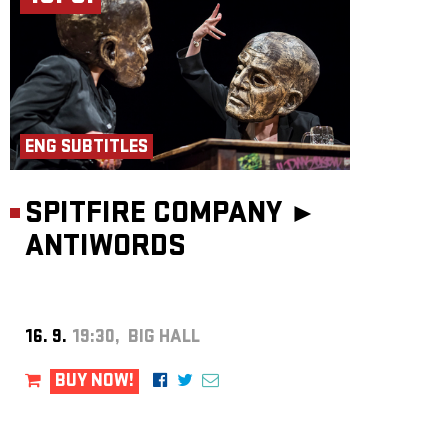
ENG SUBTITLES
SPITFIRE COMPANY ►
ANTIWORDS
16. 9.
19:30, BIG HALL
BUY NOW!