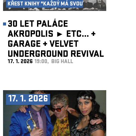
KŘEST KNIHY "KAŽDÝ MÁ SVOU
AKROPOLI"
30 LET PALÁCE
AKROPOLIS ►
ETC...
+
GARAGE
+
VELVET
UNDERGROUND REVIVAL
17. 1. 2026
19:00, BIG HALL
BAND
17. 1. 2026