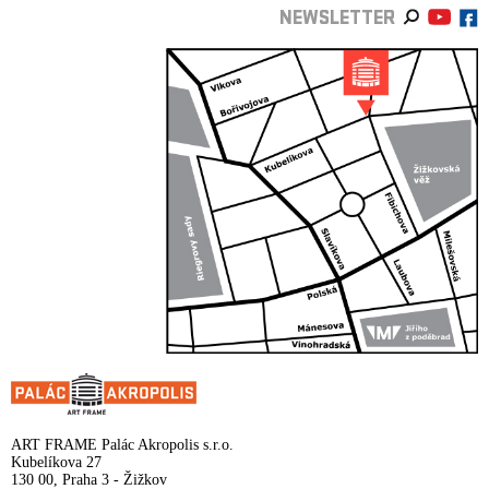
NEWSLETTER
ART FRAME Palác Akropolis s.r.o.
Kubelíkova 27
130 00, Praha 3 - Žižkov