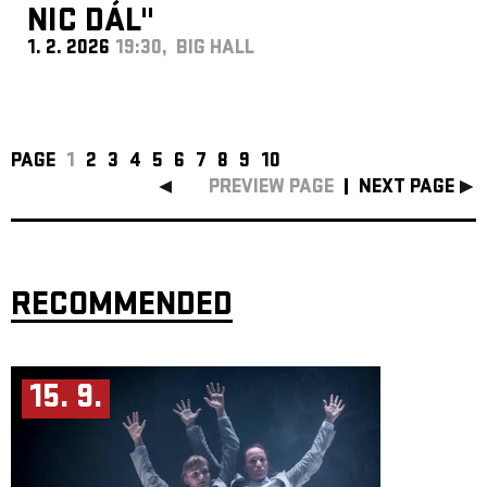
NIC DÁL"
1. 2. 2026
19:30, BIG HALL
PAGE
1
2
3
4
5
6
7
8
9
10
PREVIEW PAGE
NEXT PAGE
RECOMMENDED
15. 9.