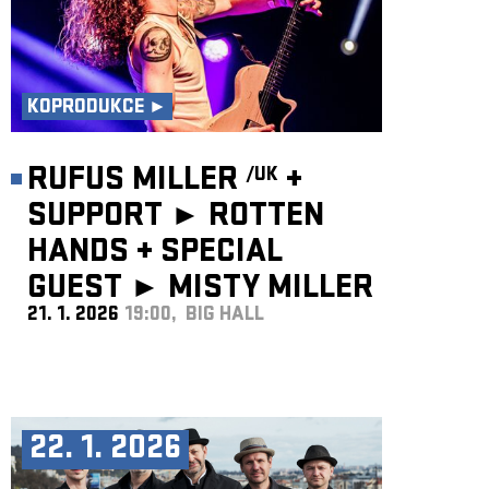
KOPRODUKCE ►
RUFUS MILLER
+
/UK
SUPPORT ► ROTTEN
HANDS
+
SPECIAL
GUEST ►
MISTY MILLER
21. 1. 2026
19:00, BIG HALL
/UK
22. 1. 2026