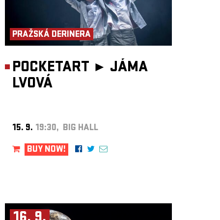
PRAŽSKÁ DERINERA
POCKETART ►
JÁMA
LVOVÁ
15. 9.
19:30, BIG HALL
BUY NOW!
16. 9.