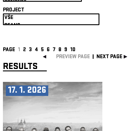
ARCHIVE
PROJECT
NEWSLETT
PAGE
1
2
3
4
5
6
7
8
9
10
PREVIEW PAGE
NEXT PAGE
RESULTS
17. 1. 2026