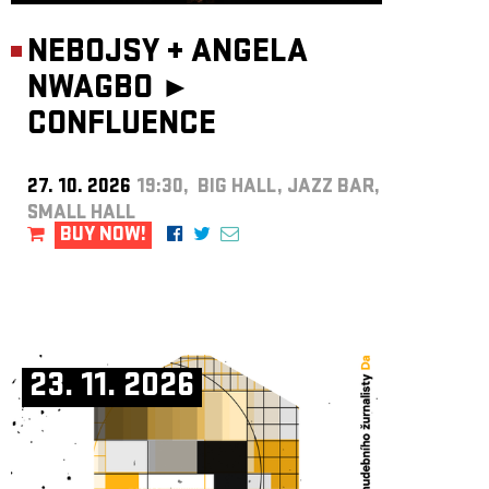
NEBOJSY
+
ANGELA
NWAGBO ►
CONFLUENCE
27. 10. 2026
19:30, BIG HALL, JAZZ BAR,
SMALL HALL
BUY NOW!
23. 11. 2026