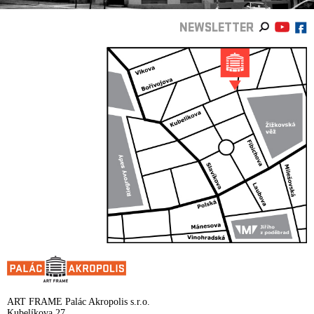
NEWSLETTER
ART FRAME Palác Akropolis s.r.o.
Kubelíkova 27