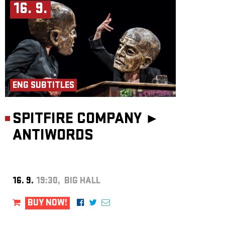
16. 9.
ENG SUBTITLES
SPITFIRE COMPANY ►
ANTIWORDS
16. 9.
19:30, BIG HALL
BUY NOW!