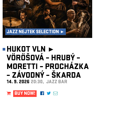
JAZZ NEJTEK SELECTION ►
HUKOT VLN ►
VÖRÖŠOVÁ – HRUBÝ –
MORETTI – PROCHÁZKA
– ZÁVODNÝ – ŠKARDA
14. 9. 2026
20:30, JAZZ BAR
BUY NOW!