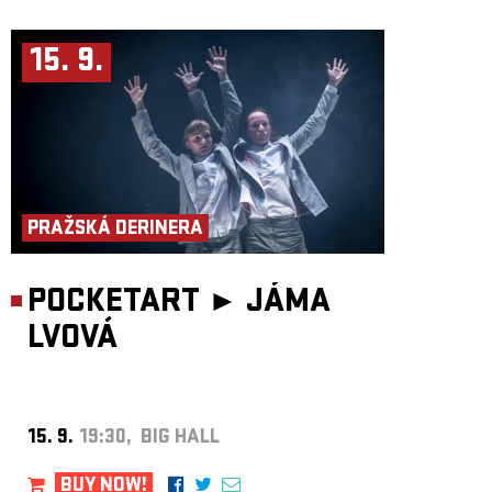
15. 9.
PRAŽSKÁ DERINERA
POCKETART ►
JÁMA
LVOVÁ
15. 9.
19:30, BIG HALL
BUY NOW!