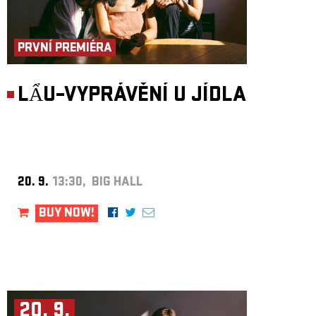
PRVNÍ PREMIÉRA
LẨU–VYPRÁVĚNÍ U JÍDLA
20. 9.
13:30, BIG HALL
BUY NOW!
20. 9.