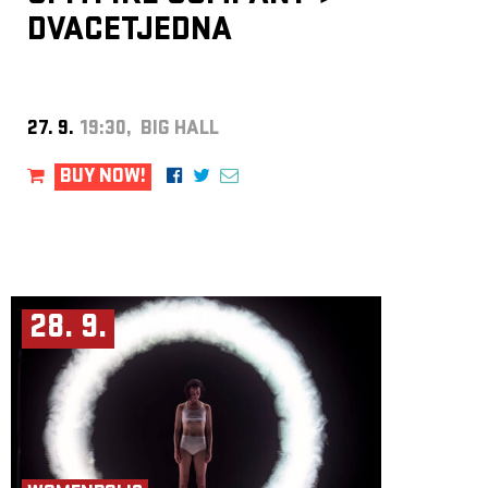
DVACETJEDNA
27. 9.
19:30, BIG HALL
BUY NOW!
28. 9.