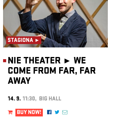
STAGIONA ►
NIE THEATER ►
WE
COME FROM FAR, FAR
AWAY
14. 9.
11:30, BIG HALL
BUY NOW!