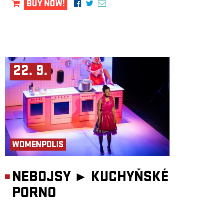
BUY NOW!
22. 9.
WOMENPOLIS
NEBOJSY ►
KUCHYŇSKÉ
PORNO