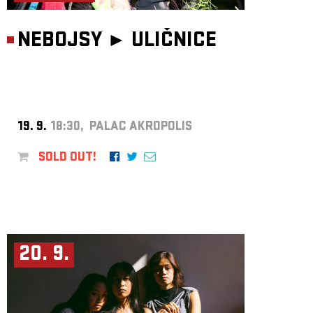
NEBOJSY ►
ULIČNICE
19. 9.
18:30, PALAC AKROPOLIS
SOLD OUT!
20. 9.