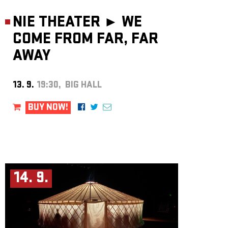
NIE THEATER ►
WE
COME FROM FAR, FAR
AWAY
13. 9.
19:30, BIG HALL
BUY NOW!
14. 9.