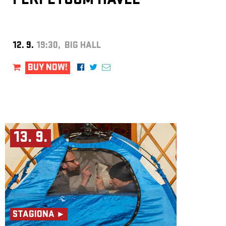
PERPETUUM HAVEL
12. 9.
19:30, BIG HALL
BUY NOW!
13. 9.
STAGIONA ►