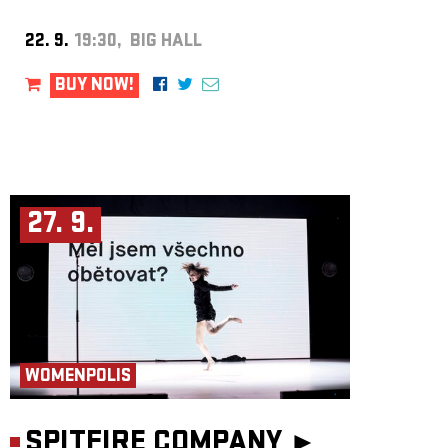
22. 9.
19:30, BIG HALL
BUY NOW!
27. 9.
WOMENPOLIS
SPITFIRE COMPANY ►