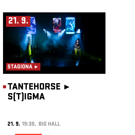
21. 9.
STAGIONA ►
TANTEHORSE ►
S(T)IGMA
21. 9.
19:30, BIG HALL