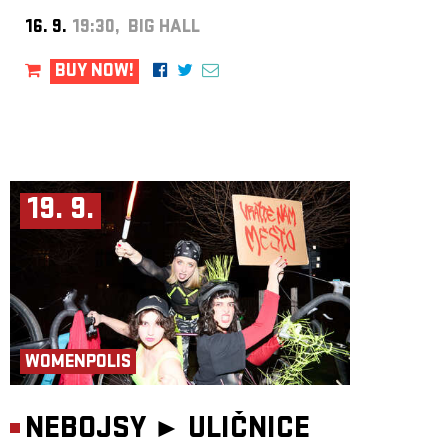
16. 9.
19:30, BIG HALL
BUY NOW!
19. 9.
WOMENPOLIS
NEBOJSY ►
ULIČNICE