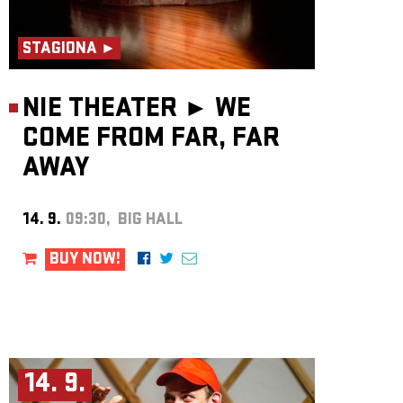
STAGIONA ►
NIE THEATER ►
WE
COME FROM FAR, FAR
AWAY
14. 9.
09:30, BIG HALL
BUY NOW!
14. 9.