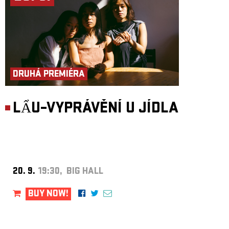
DRUHÁ PREMIÉRA
LẨU–VYPRÁVĚNÍ U JÍDLA
20. 9.
19:30, BIG HALL
BUY NOW!