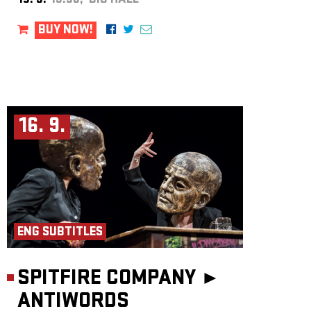
15. 9.
19:30, BIG HALL
BUY NOW!
16. 9.
ENG SUBTITLES
SPITFIRE COMPANY ►
ANTIWORDS