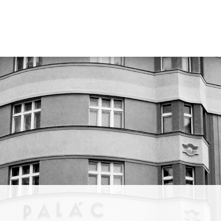
gnérka
iảng
. Trong
ản sắc
 tốt
ành của
nh và
thử
 thành
umenia
S a
is và
 –
c