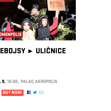
OMENPOLIS
EBOJSY ►
ULIČNICE
. 9.
16:00, PALAC AKROPOLIS
BUY NOW!