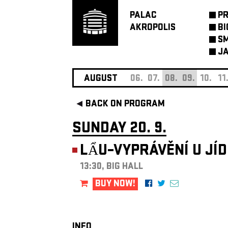
PALAC
P
AKROPOLIS
BI
SM
JA
AUGUST
06.
07.
08.
09.
10.
11
BACK ON PROGRAM
SUNDAY 20. 9.
LẨU–VYPRÁVĚNÍ U JÍ
13:30, BIG HALL
BUY NOW!
INFO