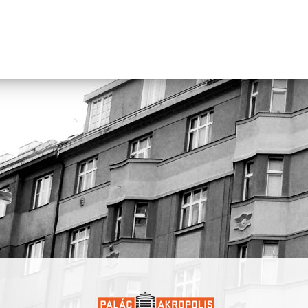
Vi Huyen Tranová
(* Praha) je hudební umělkyně, zvuková desi
a performerka. Její tvorba se pohybuje na pomezí experimentální
elektroniky, zvukového umění a rituální performance. V roce
2018 založila kapelu viah.
Đặng Nhung
(* Ostrava) là nghệ sĩ biểu diễn, nhà sáng tạo và g
viên nghệ thuật, tốt nghiệp Học viện Nghệ thuật Prague (DAMU)
các tác phẩm sáng tác của mình, cô tập trung khai thác chủ đề b
và kết nối múa đương đại với phiên bản trữ tình.
Nguyễn Kvet
(* Nové Zámky) là nghệ sĩ thị giác và nhiếp ảnh gia,
nghiệp Học viện Mỹ thuật Bratislava. Trong các tác phẩm đa ng
mình, cô đề cập đến sự khác biệt và cộng đồng người di cư trong
bối cảnh Trung Âu hậu xã hội chủ nghĩa.
Trần Huyền Vi
(* Praha) là nghệ sĩ âm nhạc, nhà thiết kế âm tha
nghệ sĩ biểu diễn. Tác phẩm của cô nằm ở ranh giới giữa điện tử 
nghiệm, nghệ thuật âm thanh và biểu diễn nghi lễ. Năm 2018, cô
lập ban nhạc viah.
Projekt vznikl v koprodukci s Palácem Akropolis a je realizován
s finanční podporou hl. m. Prahy, Nadácie – Centrum súčasného 
Bratislava a městské části Praha 3. Partnery projektu jsou CO.LAB
Rezi.dance v lese.
Dự án được thực hiện với sự hợp tác sản xuất cùng Palác Akropol
được triển khai với sự hỗ trợ tài chính của Thành phố Praha, Quỹ
Trung tâm Nghệ thuật đương đại Bratislava và quận Praha 3. Cá
đối tác dự án là CO.LABS và Rezi.dance v lese.