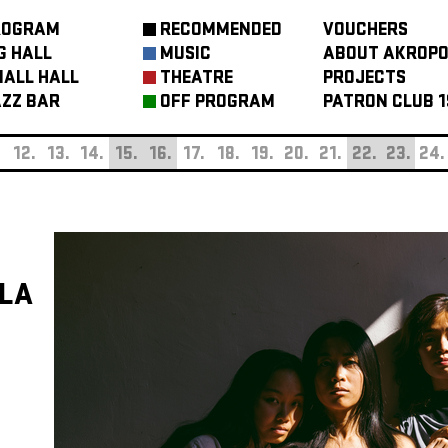
ROGRAM
RECOMMENDED
VOUCHERS
G HALL
MUSIC
ABOUT AKROPO
ALL HALL
THEATRE
PROJECTS
ZZ BAR
OFF PROGRAM
PATRON CLUB 1
.
12.
13.
14.
15.
16.
17.
18.
19.
20.
21.
22.
23.
24.
DLA