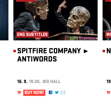
024).
iệc
 tác
ng,
a trên
,
ENG SUBTITLES
W
en
SPITFIRE COMPANY ►
N
ANTIWORDS
, Trần
16. 9.
19:30, BIG HALL
19
matem
BUY NOW!
a,
e
m