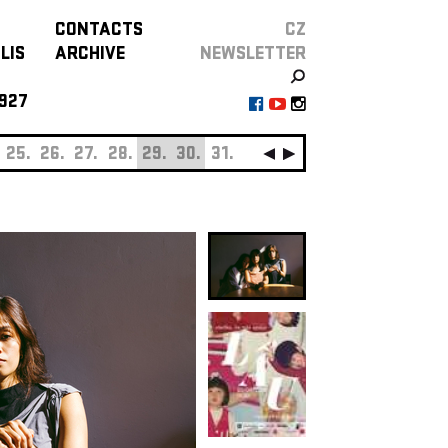
CONTACTS
CZ
LIS
ARCHIVE
NEWSLETTER
927
25.
26.
27.
28.
29.
30.
31.
SEPTEMBER
01.
0