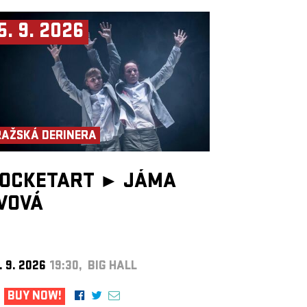
5. 9. 2026
RAŽSKÁ DERINERA
OCKETART ►
JÁMA
VOVÁ
. 9. 2026
19:30, BIG HALL
BUY NOW!