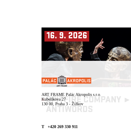
16. 9. 2026
ENG SUBTITLES
ART FRAME Palác Akropolis s.r.o.
SPITFIRE COMPANY 
Kubelíkova 27
130 00, Praha 3 - Žižkov
ANTIWORDS
T +420 269 330 911