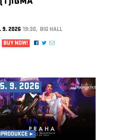
(T)IGMA
. 9. 2026
19:30, BIG HALL
BUY NOW!
5. 9. 2026
OPRODUKCE ►