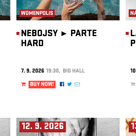
WOMENPOLIS
N
NEBOJSY ►
PARTE
L
HARD
P
7. 9. 2026
19:30, BIG HALL
10
BUY NOW!
12. 9. 2026
1