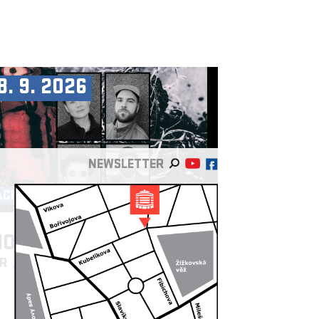
8. 9. 2026
NEWSLETTER
ACHOT & PALÁC AKROPOLIS
OPCUT & MC DÄLEK
/US
FR
/AT