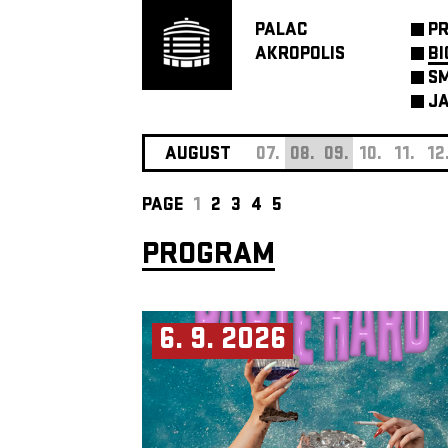
PALAC
P
AKROPOLIS
BI
SM
JA
AUGUST
07.
08.
09.
10.
11.
12
PAGE
1
2
3
4
5
PROGRAM
6. 9. 2026