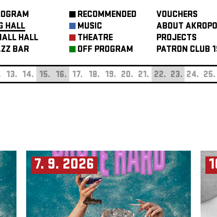
ROGRAM
RECOMMENDED
VOUCHERS
G HALL
MUSIC
ABOUT AKROPO
ALL HALL
THEATRE
PROJECTS
ZZ BAR
OFF PROGRAM
PATRON CLUB 1
.
13.
14.
15.
16.
17.
18.
19.
20.
21.
22.
23.
24.
25.
7. 9. 2026
1