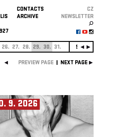
CONTACTS
CZ
LIS
ARCHIVE
NEWSLETTER
927
26.
27.
28.
29.
30.
31.
SEPTEMBER
01.
02.
0
PREVIEW PAGE
NEXT PAGE
0. 9. 2026