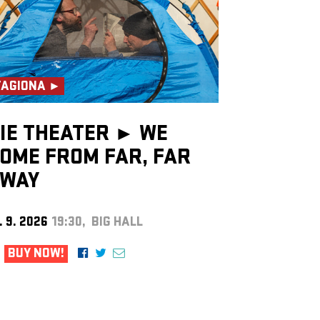
TAGIONA ►
IE THEATER ►
WE
OME FROM FAR, FAR
WAY
. 9. 2026
19:30, BIG HALL
BUY NOW!