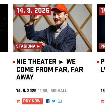
14. 9. 2026
1
STAGIONA ►
P
NIE THEATER ►
WE
P
COME FROM FAR, FAR
L
AWAY
14. 9. 2026
11:30, BIG HALL
15
BUY NOW!