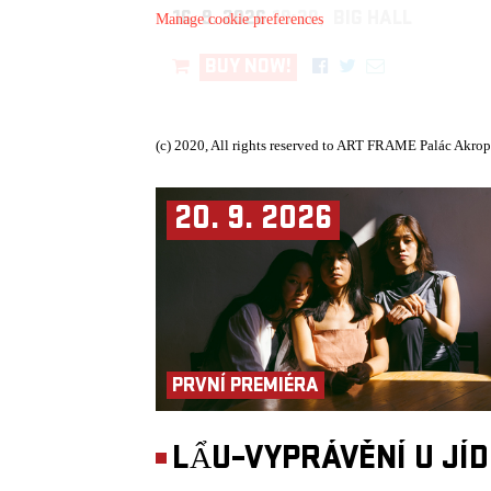
16. 9. 2026
19:30, BIG HALL
Manage cookie preferences
BUY NOW!
(c) 2020, All rights reserved to ART FRAME Palác Akrop
20. 9. 2026
PRVNÍ PREMIÉRA
LẨU–VYPRÁVĚNÍ U JÍ