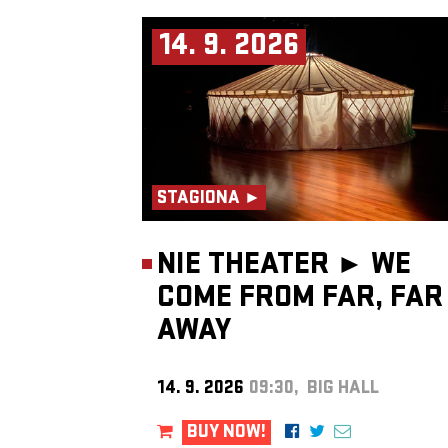
14. 9. 2026
STAGIONA ►
NIE THEATER ►
WE
COME FROM FAR, FAR
AWAY
14. 9. 2026
09:30, BIG HALL
BUY NOW!