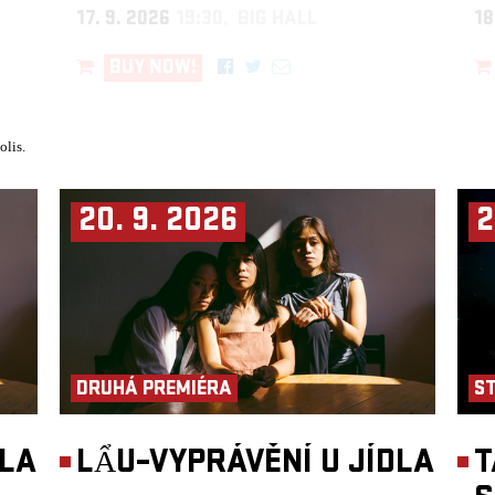
17. 9. 2026
19:30, BIG HALL
18
BUY NOW!
olis.
20. 9. 2026
2
DRUHÁ PREMIÉRA
S
DLA
LẨU–VYPRÁVĚNÍ U JÍDLA
T