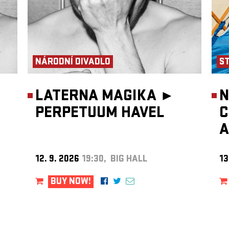
NÁRODNÍ DIVADLO
S
LATERNA MAGIKA ►
N
PERPETUUM HAVEL
C
A
12. 9. 2026
19:30, BIG HALL
13
BUY NOW!