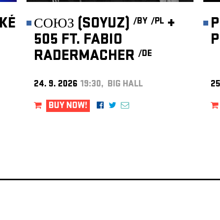
KÉ
СОЮЗ (SOYUZ)
+
P
/BY
/PL
505 FT. FABIO
P
RADERMACHER
/DE
24. 9. 2026
19:30, BIG HALL
25
BUY NOW!