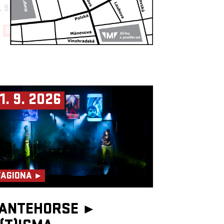
. 9. 2026
19:30, BIG HALL
BUY NOW!
1. 9. 2026
TAGIONA ►
ANTEHORSE ►