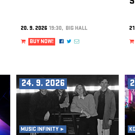
S
20. 9. 2026
19:30, BIG HALL
21
BUY NOW!
24. 9. 2026
2
MUSIC INFINITY ►
K