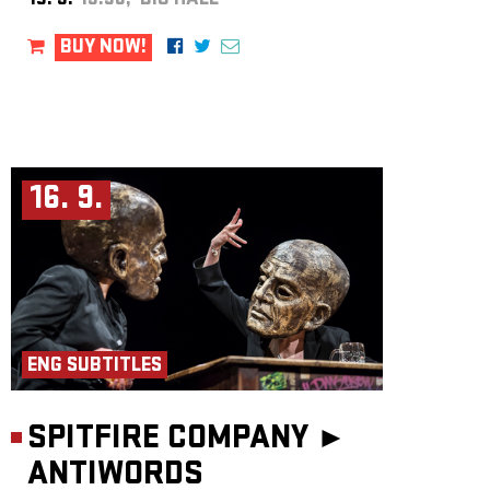
15. 9.
19:30, BIG HALL
BUY NOW!
16. 9.
ENG SUBTITLES
SPITFIRE COMPANY ►
ANTIWORDS