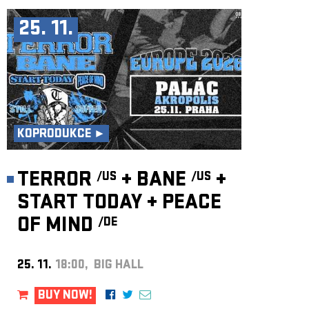
25. 11.
KOPRODUKCE ►
TERROR
+
BANE
+
/US
/US
START TODAY
+
PEACE
OF MIND
/DE
25. 11.
18:00, BIG HALL
BUY NOW!