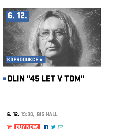
6. 12.
KOPRODUKCE ►
OLIN "45 LET V TOM"
6. 12.
19:00, BIG HALL
BUY NOW!