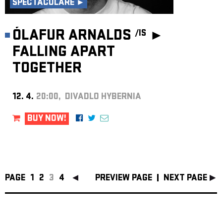
SPECTACULARE ►
ÓLAFUR ARNALDS
►
/IS
FALLING APART
TOGETHER
12. 4.
20:00, DIVADLO HYBERNIA
BUY NOW!
PAGE
1
2
3
4
PREVIEW PAGE
NEXT PAGE