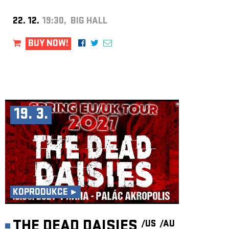
22. 12.
19:30, BIG HALL
BUY NOW!
19. 3.
KOPRODUKCE ►
THE DEAD DAISIES
/US
/AU