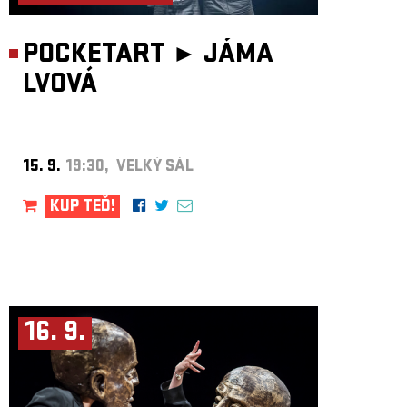
POCKETART ►
JÁMA
LVOVÁ
15. 9.
19:30, VELKÝ SÁL
KUP TEĎ!
16. 9.