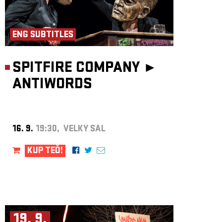
ENG SUBTITLES
SPITFIRE COMPANY ►
ANTIWORDS
16. 9.
19:30, VELKÝ SÁL
KUP TEĎ!
19. 9.