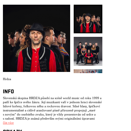
ARCHIV
NEWSLETT
Hrdza
INFO
Slovenská skupina HRDZA působí na scéně world music od roku 1999 a
patří ke špičce svého žánru. Její muzikanti vaří v jednom hrnci slovenské
lidové kořeny, folkovou něhu a rockovou dravost. Silné hlasy, špičkoví
instrumentalisté a citlivě aranžované písně přirozeně propojují „staré
s novým“ do osobitého zvuku, který je vždy prezentován od srdce a
s radostí. HRDZA je známá především svými originálními úpravami
lidových písní (např. Slovensko moje, otčina moja, Štefan, Mám ja
číst více
orech, Horela ľipka), ale i autorskou tvorbou (Taká sa mi páči,
Košieľočka, Zábava), ve které čerpá z bohaté slovenské hudební tradice.