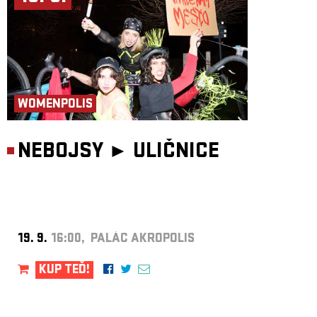
WOMENPOLIS
NEBOJSY ►
ULIČNICE
19. 9.
16:00, PALÁC AKROPOLIS
KUP TEĎ!