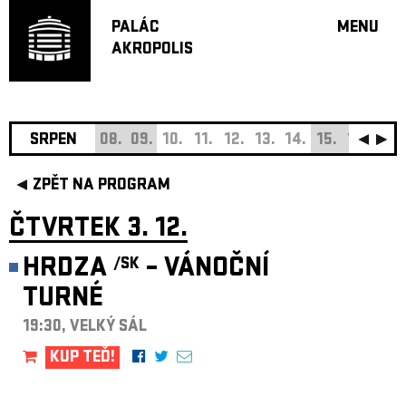
PALÁC
MENU
AKROPOLIS
PROGRA
VELKÝ S
MALÁ S
JAZZ BA
SRPEN
08.
09.
10.
11.
12.
13.
14.
15.
16.
17.
DOPORU
ZPĚT NA PROGRAM
HUDBA
DIVADLO
ČTVRTEK 3. 12.
OFF PR
HRDZA
– VÁNOČNÍ
/SK
DÁRKOVÉ 
TURNÉ
O AKROPOL
PROJEKTY
19:30, VELKÝ SÁL
UNDERGRO
KUP TEĎ!
KONTAKTY