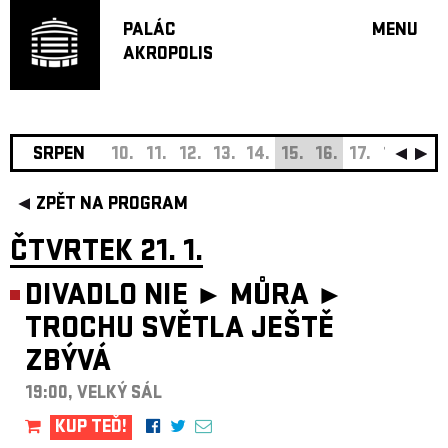
PALÁC
MENU
AKROPOLIS
PROGRA
VELKÝ S
MALÁ S
JAZZ BA
SRPEN
10.
11.
12.
13.
14.
15.
16.
17.
18.
19.
DOPORU
ZPĚT NA PROGRAM
HUDBA
DIVADLO
ČTVRTEK 21. 1.
OFF PR
DIVADLO NIE ► MŮRA ►
DÁRKOVÉ 
TROCHU SVĚTLA JEŠTĚ
O AKROPOL
ZBÝVÁ
PROJEKTY
UNDERGRO
19:00, VELKÝ SÁL
KONTAKTY
KUP TEĎ!