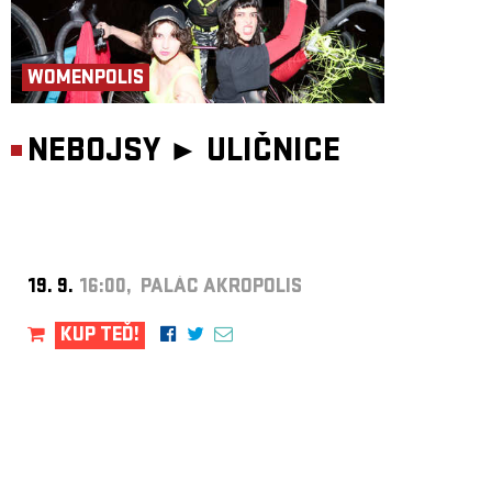
WOMENPOLIS
NEBOJSY ►
ULIČNICE
19. 9.
16:00, PALÁC AKROPOLIS
KUP TEĎ!