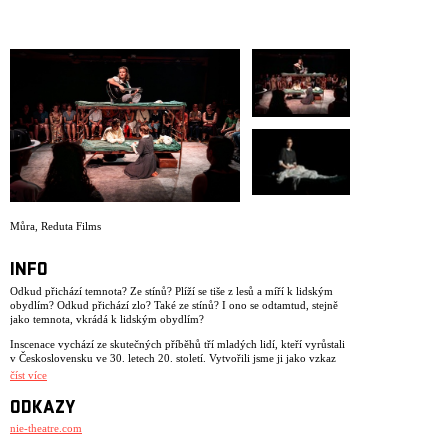
ARCHIV
NEWSLETT
Můra
,
Reduta Films
INFO
Odkud přichází temnota? Ze stínů? Plíží se tiše z lesů a míří k lidským
obydlím? Odkud přichází zlo? Také ze stínů? I ono se odtamtud, stejně
jako temnota, vkrádá k lidským obydlím?
Inscenace vychází ze skutečných příběhů tří mladých lidí, kteří vyrůstali
v Československu ve 30. letech 20. století. Vytvořili jsme ji jako vzkaz
pro nás všechny, kteří jsme 25 let pracovali, žili a dýchali v divadelním
číst více
kolektivu jménem NIE.
ODKAZY
V době premiéry naší první inscenace, v srpnu 2001, nebyli ještě někteří
ze současných členů souboru na světě. Inscenace se jmenovala Dlouhá
nie-theatre.com
cesta domů a šlo o dramatizaci krátké zprávy z novin. Chtěli jsme na