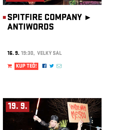
SPITFIRE COMPANY ►
ANTIWORDS
16. 9.
19:30, VELKÝ SÁL
KUP TEĎ!
19. 9.