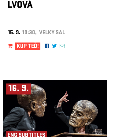
LVOVÁ
Foto: Lars Opstad
15. 9.
19:30, VELKÝ SÁL
KUP TEĎ!
16. 9.
ENG SUBTITLES