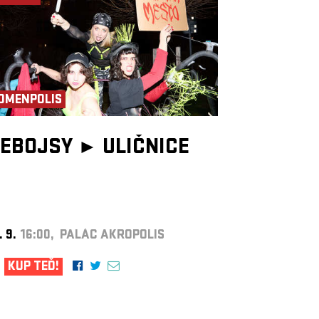
OMENPOLIS
EBOJSY ►
ULIČNICE
. 9.
16:00, PALÁC AKROPOLIS
KUP TEĎ!