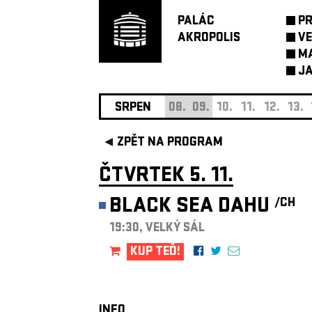
PALÁC
P
AKROPOLIS
VE
M
JA
SRPEN
08.
09.
10.
11.
12.
13.
ZPĚT NA PROGRAM
ČTVRTEK 5. 11.
BLACK SEA DAHU
/CH
19:30, VELKÝ SÁL
KUP TEĎ!
INFO