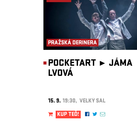
PRAŽSKÁ DERINERA
POCKETART ►
JÁMA
LVOVÁ
15. 9.
19:30, VELKÝ SÁL
KUP TEĎ!