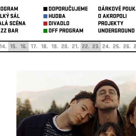
ROGRAM
DOPORUČUJEME
DÁRKOVÉ POUK
LKÝ SÁL
HUDBA
O AKROPOLI
ALÁ SCÉNA
DIVADLO
PROJEKTY
ZZ BAR
OFF PROGRAM
UNDERGROUND
14.
15.
16.
17.
18.
19.
20.
21.
22.
23.
24.
25.
26.
2