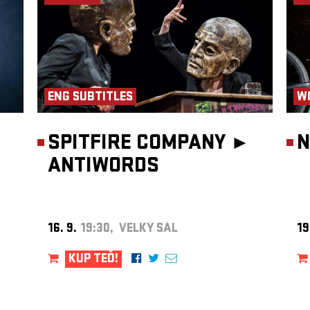
ENG SUBTITLES
W
SPITFIRE COMPANY ►
N
ANTIWORDS
16. 9.
19:30, VELKÝ SÁL
19
KUP TEĎ!