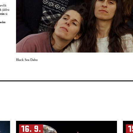
evřít
k jádru
ein
si
wiss
parády
u
hače“
o.
roměn,
Black Sea Dahu
řádná
 celé
né
rné
amem.
 přesto
 oporu a
sti
u
s
16. 9.
1
 Femme