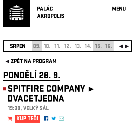
PALÁC
MENU
AKROPOLIS
PROGRA
VELKÝ S
MALÁ S
JAZZ BA
SRPEN
09.
10.
11.
12.
13.
14.
15.
16.
17.
18.
DOPORU
ZPĚT NA PROGRAM
HUDBA
DIVADLO
PONDĚLÍ 28. 9.
OFF PR
SPITFIRE COMPANY ►
DÁRKOVÉ 
DVACETJEDNA
O AKROPOL
PROJEKTY
19:30, VELKÝ SÁL
UNDERGRO
KUP TEĎ!
KONTAKTY