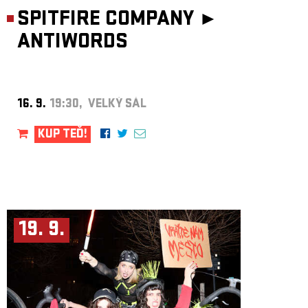
SPITFIRE COMPANY ►
ANTIWORDS
16. 9.
19:30, VELKÝ SÁL
KUP TEĎ!
19. 9.