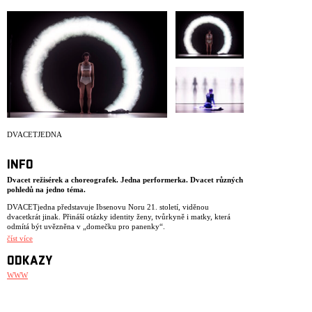
ARCHIV
NEWSLETT
DVACETJEDNA
INFO
Dvacet režisérek a choreografek. Jedna performerka. Dvacet různých
pohledů na jedno téma.
DVACETjedna představuje Ibsenovu Noru 21. století, viděnou
dvacetkrát jinak. Přináší otázky identity ženy, tvůrkyně i matky, která
odmítá být uvězněna v „domečku pro panenky“.
číst více
Režisérky z Prahy, Nairobi i Ukrajiny vnášejí do postavy vlastní realitu a
osobní zkušenosti. Zkoumají, jak stále aktuální téma Ibsenova dramatu
ODKAZY
rezonuje v jejich kulturním prostředí a umělecké praxi.
WWW
Výchozím bodem jsou omezení, která ženy v tvorbě často zakoušejí –
nedostatek času, prostoru, ekonomické limity. Každá tvůrkyně dostává
dva dny zkoušek, aby s Miřenkou Čechovou vytvořila dvouminutový
performativní fragment. Tělo performerky se tak stává živým