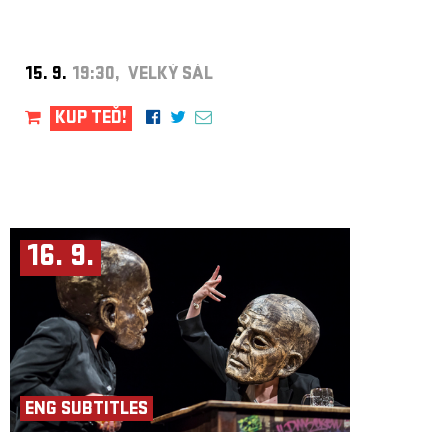
15. 9.
19:30, VELKÝ SÁL
KUP TEĎ!
16. 9.
ENG SUBTITLES