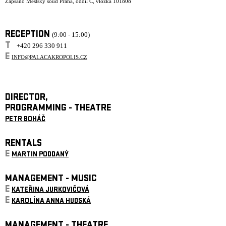
Zapsáno Městský soud Praha, oddíl C, vložka 101808
RECEPTION
(9:00 - 15:00)
T
+420 296 330 911
E
INFO@PALACAKROPOLIS.CZ
DIRECTOR,
PROGRAMMING - THEATRE
PETR BOHÁČ
RENTALS
E
MARTIN PODDANÝ
MANAGEMENT - MUSIC
E
KATEŘINA JURKOVIČOVÁ
E
KAROLÍNA ANNA HUDSKÁ
MANAGEMENT - THEATRE