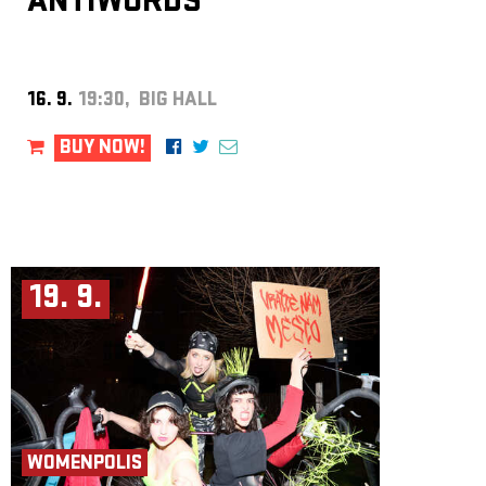
ANTIWORDS
16. 9.
19:30, BIG HALL
BUY NOW!
19. 9.
WOMENPOLIS