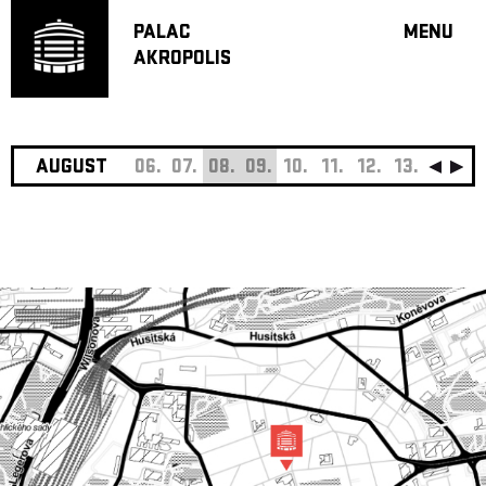
PALAC
MENU
AKROPOLIS
PROGRA
BIG HALL
SMALL H
JAZZ BA
AUGUST
06.
07.
08.
09.
10.
11.
12.
13.
14.
15
RECOMM
MUSIC
THEATRE
OFF PR
VOUCHERS
ABOUT AKR
PROJECTS
PATRON CL
CONTACTS