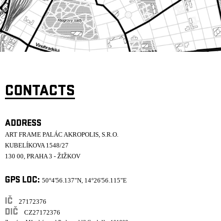
ARCHIVE
NEWSLETT
CONTACTS
ADDRESS
ART FRAME PALÁC AKROPOLIS, S.R.O.
KUBELÍKOVA 1548/27
130 00, PRAHA 3 - ŽIŽKOV
GPS LOC:
50°4'56.137"N, 14°26'56.115"E
IČ
27172376
DIČ
CZ27172376