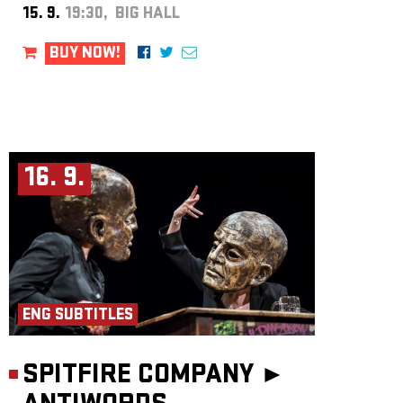
15. 9.
19:30, BIG HALL
BUY NOW!
16. 9.
ENG SUBTITLES
SPITFIRE COMPANY ►