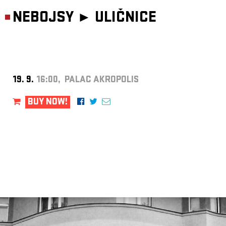
NEBOJSY ►
ULIČNICE
19. 9.
16:00, PALAC AKROPOLIS
BUY NOW!