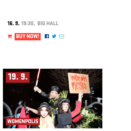
lập ban nhạc viah.
Projekt vznikl v koprodukci s Palácem Akropolis a je realizován
s finanční podporou hl. m. Prahy, Nadácie – Centrum súčasného umenia
Bratislava, Státního fondu kultury a městské části Praha 3. Partnery
projektu jsou CO.LABS a Rezi.dance v lese.
16. 9.
19:30, BIG HALL
Dự án được thực hiện với sự hợp tác sản xuất cùng Palác Akropolis và
được triển khai với sự hỗ trợ tài chính của Thành phố Praha, Quỹ –
BUY NOW!
Trung tâm Nghệ thuật đương đại Bratislava, Quỹ Văn hóa Nhà nước và
quận Praha 3. Các đối tác dự án là CO.LABS và Rezi.dance v lese.
19. 9.
WOMENPOLIS