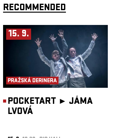
RECOMMENDED
Bên bữa ăn chung này, các nữ tác giả sẽ trò chuyện về ý nghĩa của việc
biết nhiều hơn một ngôn ngữ, hiểu nhiều hơn một nền văn hóa, có
nhiều hơn một quê hương: về sự bất đồng quan điểm giữa các thế hệ
trong gia đình Việt Nam, về cách mùi và hương vị thức ăn đã trở thành
kho lưu trữ ký ức, về sự không cân xứng giữa những gì nhìn thấy bên
ngoài và những gì họ trải nghiệm bên trong. Ở đây, thức ăn không chỉ là
15. 9.
câu chuyện của vị giác hay sự no đủ, mà nó chính là lăng kính phản
chiếu những chiều sâu phức tạp nhât của tâm hồn và lịch sử con người,
được mang ý nghĩa của ký ức, hồi tưởng, sự quan tâm và cả sự phản
kháng.
Projekt se pohybuje na pomezí performativní události, kolektivní
přípravy jídla a intimní zpovědi. Vzniká ze spolupráce tří umělkyň
s vietnamskými kořeny: performerky Nhung Dang, vizuální umělkyně
Kvet Nguyễn a hudební skladatelky Vi Huyen Tran, a vychází ze
stejnojmenné knihy Kvet Nguyễn Všetko, čo nás spája (N Press, 2024).
Dự án được triển khai bên ranh giới giữa một sự kiện trình diễn, việc
PRAŽSKÁ DERINERA
chuẩn bị thức ăn tập thể và một lời tự thú thầm kín. Đây là sự hợp tác
giữa ba nghệ sĩ gốc Việt: nghệ sĩ nghệ thuật trình diễn Đặng Nhung,
nghệ sĩ thị giác Nguyễn Kvet và nhà soạn nhạc Trần Huyền Vi, dựa trên
cuốn sách cùng tên của Nguyễn Kvet Všetko, čo nás spájá / Tất cả,
POCKETART ►
JÁMA
những gì gắn kết chúng ta (N Press, 2024).
Koncept, text, účinkující: Nhung Dang, Kvet Nguyễn, Vi Huyen
LVOVÁ
Tranová
Hudba: Vi Huyen Tranová
Vizuální média: Kvet Nguyễn
Pohybová a participativní dramaturgie: Nhung Dang
Produkce: Nhung Company, z.s.
Ý tưởng, văn bản, người biểu diễn: Đặng Nhung, Nguyễn Kvet, Trần