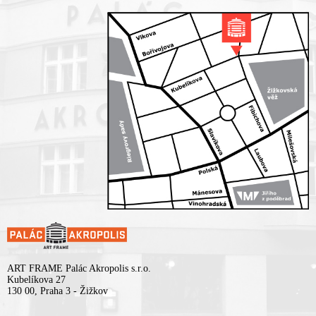
ART FRAME Palác Akropolis s.r.o.
Kubelíkova 27
130 00, Praha 3 - Žižkov