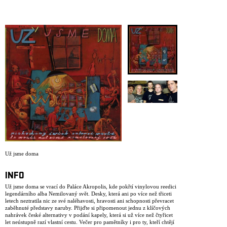
ARCHIVE
NEWSLETT
Už jsme doma
INFO
Už jsme doma se vrací do Paláce Akropolis, kde pokřtí vinylovou reedici
legendárního alba Nemilovaný svět. Desky, která ani po více než třiceti
letech neztratila nic ze své naléhavosti, hravosti ani schopnosti převracet
zaběhnuté představy naruby. Přijďte si připomenout jednu z klíčových
nahrávek české alternativy v podání kapely, která si už více než čtyřicet
let neústupně razí vlastní cestu. Večer pro pamětníky i pro ty, kteří chtějí