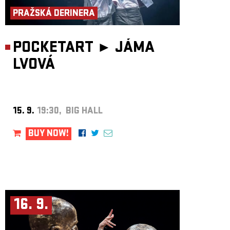
PRAŽSKÁ DERINERA
POCKETART ►
JÁMA
LVOVÁ
15. 9.
19:30, BIG HALL
BUY NOW!
16. 9.