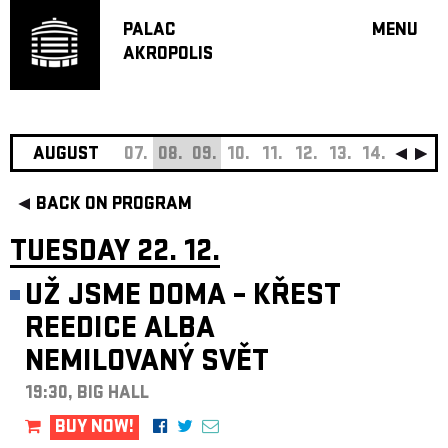
PALAC
MENU
AKROPOLIS
PROGRA
BIG HALL
SMALL H
JAZZ BA
AUGUST
07.
08.
09.
10.
11.
12.
13.
14.
15.
16
RECOMM
BACK ON PROGRAM
MUSIC
THEATRE
TUESDAY 22. 12.
OFF PR
UŽ JSME DOMA – KŘEST
VOUCHERS
REEDICE ALBA
ABOUT AKR
NEMILOVANÝ SVĚT
PROJECTS
PATRON CL
19:30, BIG HALL
CONTACTS
BUY NOW!