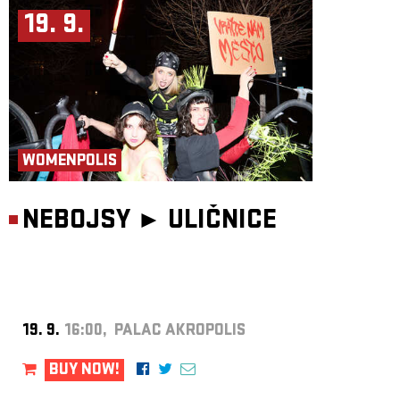
19. 9.
WOMENPOLIS
NEBOJSY ►
ULIČNICE
19. 9.
16:00, PALAC AKROPOLIS
BUY NOW!