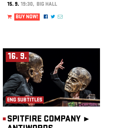
15. 9.
19:30, BIG HALL
BUY NOW!
16. 9.
ENG SUBTITLES
SPITFIRE COMPANY ►