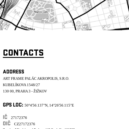
ARCHIVE
NEWSLETT
CONTACTS
ADDRESS
ART FRAME PALÁC AKROPOLIS, S.R.O.
KUBELÍKOVA 1548/27
130 00, PRAHA 3 - ŽIŽKOV
GPS LOC:
50°4'56.137"N, 14°26'56.115"E
IČ
27172376
DIČ
CZ27172376