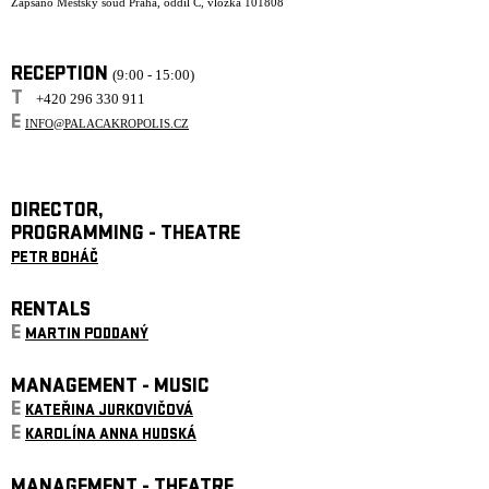
Zapsáno Městský soud Praha, oddíl C, vložka 101808
RECEPTION
(9:00 - 15:00)
T
+420 296 330 911
E
INFO@PALACAKROPOLIS.CZ
DIRECTOR,
PROGRAMMING - THEATRE
PETR BOHÁČ
RENTALS
E
MARTIN PODDANÝ
MANAGEMENT - MUSIC
E
KATEŘINA JURKOVIČOVÁ
E
KAROLÍNA ANNA HUDSKÁ
MANAGEMENT - THEATRE