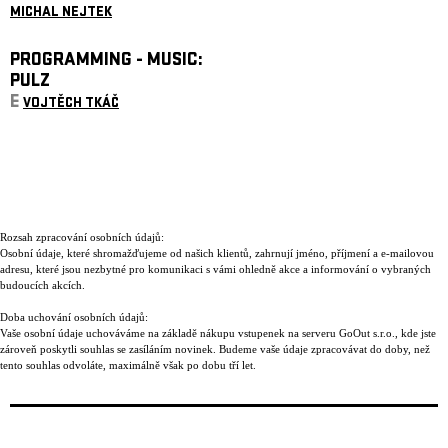
MICHAL NEJTEK
PROGRAMMING - MUSIC:
PULZ
E
VOJTĚCH TKÁČ
Rozsah zpracování osobních údajů:
Osobní údaje, které shromažďujeme od našich klientů, zahrnují jméno, příjmení a e-mailovou
adresu, které jsou nezbytné pro komunikaci s vámi ohledně akce a informování o vybraných
budoucích akcích.
Doba uchování osobních údajů:
Vaše osobní údaje uchováváme na základě nákupu vstupenek na serveru GoOut s.r.o., kde jste
zároveň poskytli souhlas se zasíláním novinek. Budeme vaše údaje zpracovávat do doby, než
tento souhlas odvoláte, maximálně však po dobu tří let.