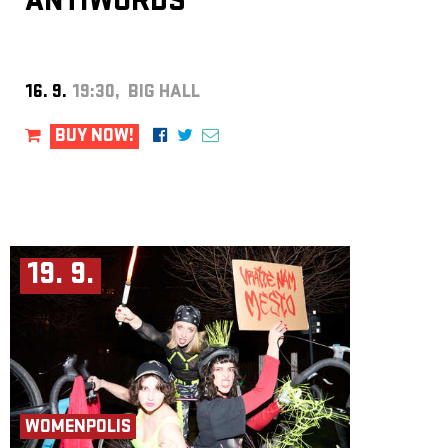
ANTIWORDS
16. 9.
19:30, BIG HALL
BUY NOW!
19. 9.
WOMENPOLIS