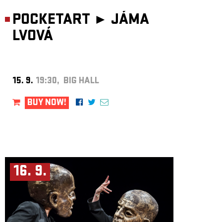
POCKETART ►
JÁMA
LVOVÁ
15. 9.
19:30, BIG HALL
BUY NOW!
16. 9.