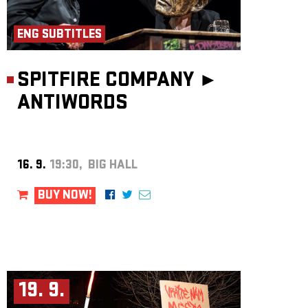
ENG SUBTITLES
SPITFIRE COMPANY ►
ANTIWORDS
16. 9.
19:30, BIG HALL
BUY NOW!
19. 9.