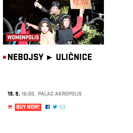
WOMENPOLIS
NEBOJSY ►
ULIČNICE
19. 9.
16:00, PALAC AKROPOLIS
BUY NOW!