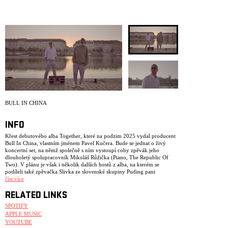
ARCHIVE
NEWSLETT
BULL IN CHINA
INFO
Křest debutového alba Together, které na podzim 2025 vydal producent
Bull In China, vlastním jménem Pavel Kučera. Bude se jednat o živý
koncertní set, na němž společně s ním vystoupí coby zpěvák jeho
dlouholetý spolupracovník Mikoláš Růžička (Piano, The Republic Of
Two). V plánu je však i několik dalších hostů z alba, na kterém se
podíleli také zpěvačka Slivka ze slovenské skupiny Puding pani
Elvisovej, kytarista Yarda Helešic a saxofonista Felix Slováček ml.
číst více
Projekt Bull In China vznikl v roce 2018 a od té doby vydal řadu singlů,
RELATED LINKS
například No Brainer, I Long 4 U nebo Girl Of The Sun. Tyto skladby
mimo jiné zabodovaly i na zahraničních hudebních blozích a objevují se
SPOTIFY
ve vysílání pražských rádií Expres FM a Radio 1 či slovenské hudební
APPLE MUSIC
stanice Rádio_FM. Po prvních spíše houseových a instrumentálních
YOUTUBE
skladbách (viz například Feeel, která je zároveň znělkou pořadu On Air