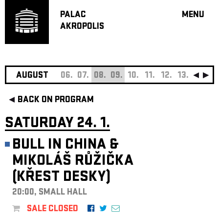
PALAC
MENU
AKROPOLIS
PROGRA
BIG HALL
SMALL H
JAZZ BA
AUGUST
06.
07.
08.
09.
10.
11.
12.
13.
14.
15
RECOMM
BACK ON PROGRAM
MUSIC
THEATRE
SATURDAY 24. 1.
OFF PR
BULL IN CHINA &
VOUCHERS
MIKOLÁŠ RŮŽIČKA
ABOUT AKR
(KŘEST DESKY)
PROJECTS
PATRON CL
20:00, SMALL HALL
CONTACTS
SALE CLOSED