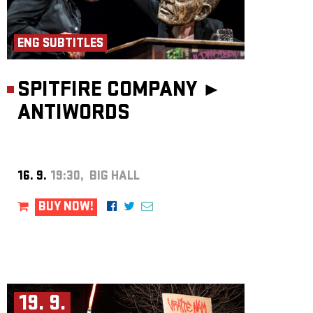
ENG SUBTITLES
SPITFIRE COMPANY ►
ANTIWORDS
16. 9.
19:30, BIG HALL
BUY NOW!
19. 9.