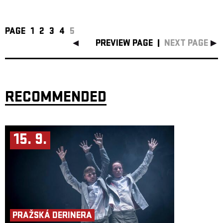
PAGE
1
2
3
4
5
PREVIEW PAGE
NEXT PAGE
RECOMMENDED
15. 9.
PRAŽSKÁ DERINERA