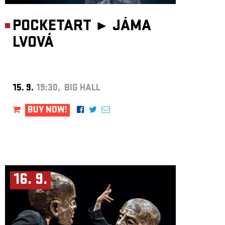
POCKETART ►
JÁMA
LVOVÁ
15. 9.
19:30, BIG HALL
BUY NOW!
16. 9.